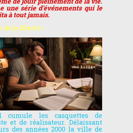
me de jouir pleinement de la vie.
e une série d’événements qui le
ita à tout jamais.
 de la liberté »
il cumule les casquettes de
ste et de réalisateur. Délaissant
rs des années 2000 la ville de