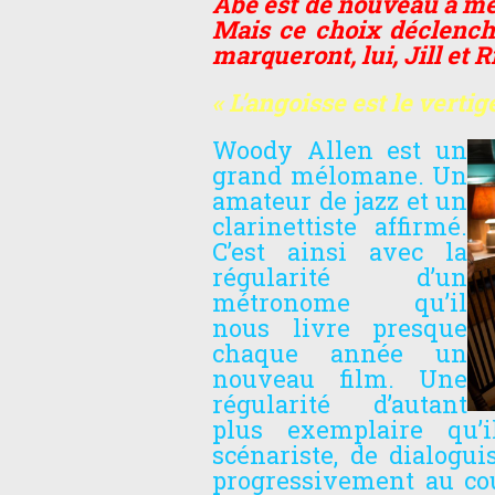
Abe est de nouveau à mê
Mais ce choix déclench
marqueront, lui, Jill et R
« L’angoisse est le vertige
Woody Allen est un
grand mélomane. Un
amateur de jazz et un
clarinettiste affirmé.
C’est ainsi avec la
régularité d’un
métronome qu’il
nous livre presque
chaque année un
nouveau film. Une
régularité d’autant
plus exemplaire qu’
scénariste, de dialogui
progressivement au cou