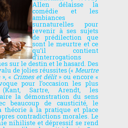
Allen délaisse la
comédie et les
ambiances
surnaturelles pour
revenir à ses sujets
de prédilection que
sont le meurtre et ce
qu’il contient
d’interrogations
s sur le destin et le hasard. Des
alu de jolies réussites («
Meurtre
n
», «
Crimes et délit
» ou encore «
voque pour l’occasion les plus
(Kant, Sartre, Arendt, les
 faire la démonstration du sens
c beaucoup de causticité, le
a théorie à la pratique et place
pres contradictions morales. Le
ie nihiliste et dépressif se rend