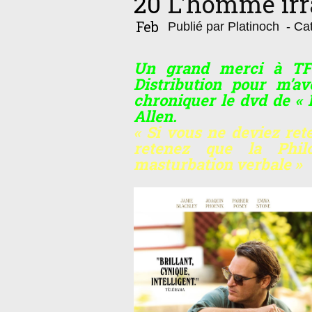
20
L'homme irr
Feb
Publié par Platinoch
- Cat
Un grand merci à TF1
Distribution pour m’a
chroniquer le dvd de «
Allen.
« Si vous ne deviez ret
retenez que la Phil
masturbation verbale »