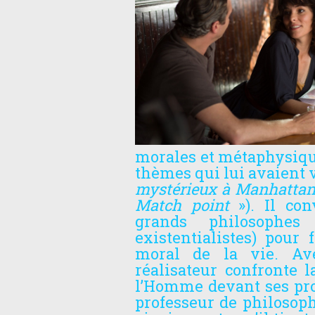
morales et métaphysique
thèmes qui lui avaient v
mystérieux à Manhatta
Match point
»). Il con
grands philosophes 
existentialistes) pour
moral de la vie. Ave
réalisateur confronte l
l’Homme devant ses pro
professeur de philosoph