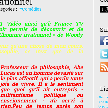
ationnel
égories :
#Comédies
 Vidéo ainsi qu’à France TV
voir permis de découvrir et de
Su
 L’homme irrationnel » de Woody
enir qu’une chose de mon cours,
osophie, ce n’est que de la
Professeur de philosophie, Abe
Lucas est un homme dévasté sur
le plan affectif, qui a perdu toute
joie de vivre. Il a le sentiment
Li
que quoi qu’il ait entrepris -
militantisme politique ou
Glande
enseignement - n’a servi à
Cines
rien.Peu de temps après son
Seils C