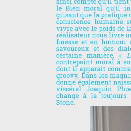
ainsi compte qu’il tient p
le Bien moral qu’il i
grisant que la pratique 
conscience humaine sur
vivre avec le poids de l
réalisateur nous livre u
finesse et en humour 
savoureux et des dia
certaine manière, «
L
contrepoint moral à s
dont il apparait comme 
groovy. Dans les magnif
donne également naissa
viscéral Joaquin Pho
change à la toujours 
Stone.