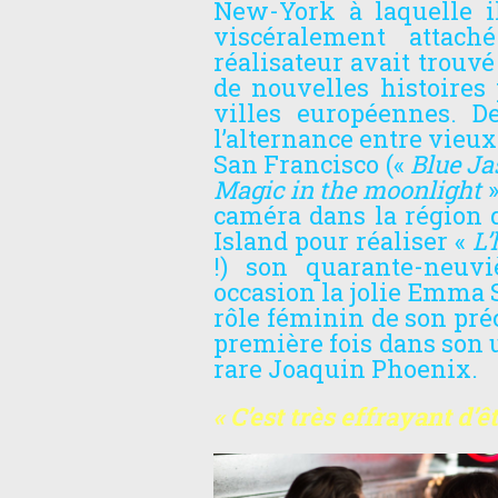
New-York à laquelle i
viscéralement attach
réalisateur avait trouv
de nouvelles histoires
villes européennes. De
l’alternance entre vieu
San Francisco («
Blue J
Magic in the moonlight
»
caméra dans la région 
Island pour réaliser «
L’
!) son quarante-neuvi
occasion la jolie Emma S
rôle féminin de son préc
première fois dans son u
rare Joaquin Phoenix.
« C’est très effrayant d’