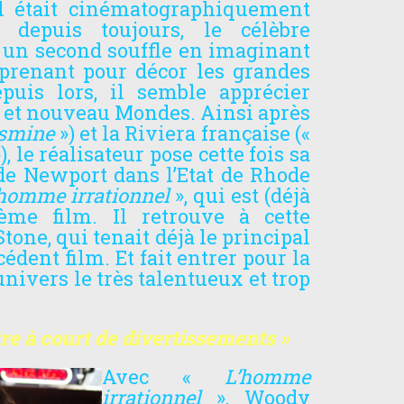
l était cinématographiquement
é depuis toujours, le célèbre
é un second souffle en imaginant
 prenant pour décor les grandes
puis lors, il semble apprécier
x et nouveau Mondes. Ainsi après
asmine
») et la Riviera française («
), le réalisateur pose cette fois sa
de Newport dans l’Etat de Rhode
homme irrationnel
», qui est (déjà
ème film. Il retrouve à cette
tone, qui tenait déjà le principal
édent film. Et fait entrer pour la
nivers le très talentueux et trop
être à court de divertissements »
Avec «
L’homme
irrationnel
», Woody