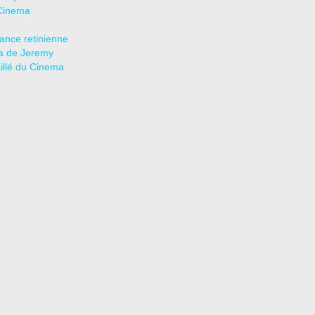
Cinema
tance retinienne
a de Jeremy
aillé du Cinema