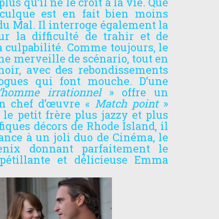
lus qu’il ne le croit à la vie. Que
nculque est en fait bien moins
du Mal. Il interroge également la
 la difficulté de trahir et de
a culpabilité. Comme toujours, le
ne merveille de scénario, tout en
noir, avec des rebondissements
logues qui font mouche. D’une
’homme irrationnel
» offre un
on chef d’œuvre «
Match point
»
le petit frère plus jazzy et plus
iques décors de Rhode Island, il
nce à un joli duo de Cinéma, le
enix donnant parfaitement le
pétillante et délicieuse Emma