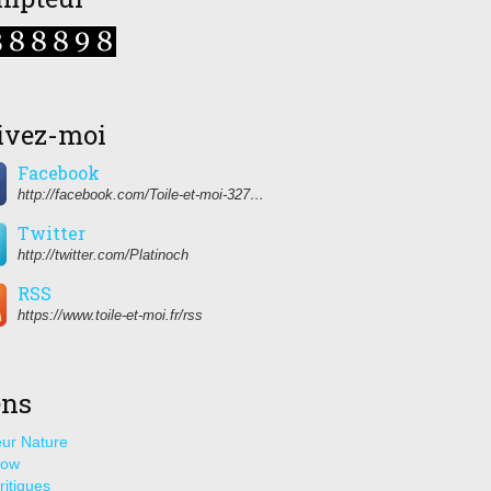
ivez-moi
Facebook
http://facebook.com/Toile-et-moi-327459350627274/
Twitter
http://twitter.com/Platinoch
RSS
https://www.toile-et-moi.fr/rss
ens
ur Nature
how
ritiques