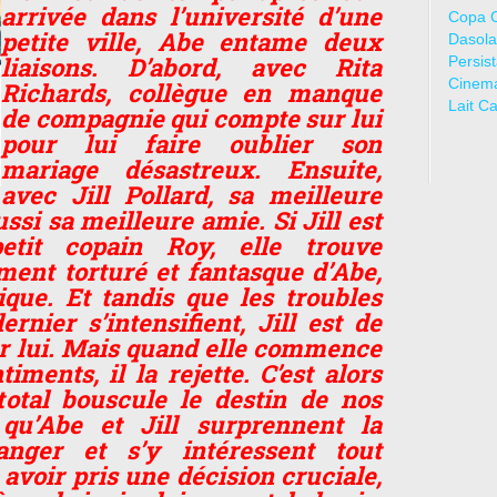
arrivée dans l’université d’une
Copa 
petite ville, Abe entame deux
Dasola
liaisons. D’abord, avec Rita
Persis
Cinem
Richards, collègue en manque
Lait C
de compagnie qui compte sur lui
pour lui faire oublier son
mariage désastreux. Ensuite,
avec Jill Pollard, sa meilleure
ssi sa meilleure amie. Si Jill est
tit copain Roy, elle trouve
ament torturé et fantasque d’Abe,
ue. Et tandis que les troubles
rnier s’intensifient, Jill est de
ar lui. Mais quand elle commence
iments, il la rejette. C’est alors
total bouscule le destin de nos
qu’Abe et Jill surprennent la
anger et s’y intéressent tout
avoir pris une décision cruciale,