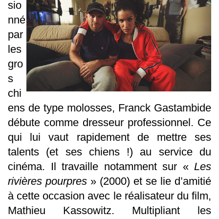
sio
nné
par
les
gro
s
chi
ens de type molosses, Franck Gastambide
débute comme dresseur professionnel. Ce
qui lui vaut rapidement de mettre ses
talents (et ses chiens !) au service du
cinéma. Il travaille notamment sur «
Les
rivières pourpres
» (2000) et se lie d’amitié
à cette occasion avec le réalisateur du film,
Mathieu Kassowitz. Multipliant les