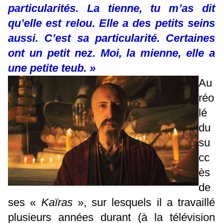
particularités. La tienne, tu m’as dit
qu’elle est relou. Elle a des petits seins
aussi. C’est sa particularité. Certaines
ont un petit nez. Moi, la mienne, elle a
une petite teub. »
Au
réo
lé
du
su
cc
ès
de
ses «
Kaïras
», sur lesquels il a travaillé
plusieurs années durant (à la télévision