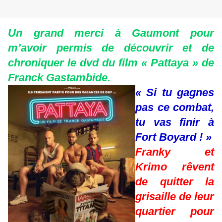
Un grand merci à Gaumont pour
m’avoir permis de découvrir et de
chroniquer le dvd du film « Pattaya » de
Franck Gastambide.
« Si tu gagnes
pas ce combat,
tu vas finir à
Fort Boyard ! »
Franky et
Krimo rêvent
de quitter la
grisaille de leur
quartier pour