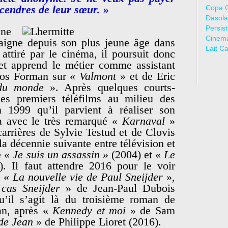
 cendres de leur sœur. »
Copa 
Dasola
Persis
ène
Cinem
igne depuis son plus jeune âge dans
Lait C
 attiré par le cinéma, il poursuit donc
 et apprend le métier comme assistant
ilos Forman sur «
Valmont
» et de Eric
du monde
». Après quelques courts-
 ses premiers téléfilms au milieu des
 1999 qu’il parvient à réaliser son
a avec le très remarqué «
Karnaval
»
carrières de Sylvie Testud et de Clovis
 la décennie suivante entre télévision et
e «
Je suis un assassin
» (2004) et «
Le
. Il faut attendre 2016 pour le voir
c «
La nouvelle vie de Paul Sneijder
»,
 cas Sneijder
» de Jean-Paul Dubois
’il s’agit là du troisième roman de
ran, après «
Kennedy et moi
» de Sam
 de Jean
» de Philippe Lioret (2016).