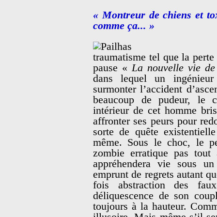
« Montreur de chiens et toxi
comme ça... »
traumatisme tel que la perte 
pause «
La nouvelle vie de
dans lequel un ingénieur
surmonter l’accident d’ascen
beaucoup de pudeur, le c
intérieur de cet homme bris
affronter ses peurs pour re
sorte de quête existentiell
même. Sous le choc, le pe
zombie erratique pas tout 
appréhendera vie sous un
emprunt de regrets autant qu
fois abstraction des faux
déliquescence de son coupl
toujours à la hauteur. Comm
illusoire. Mais même s’il se