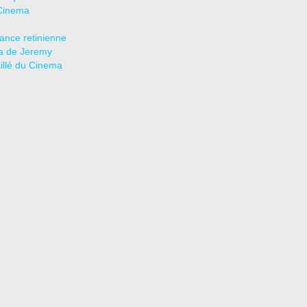
Cinema
tance retinienne
a de Jeremy
aillé du Cinema