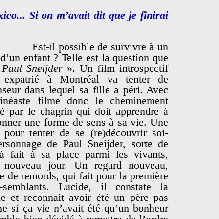
co... Si on m’avait dit que je finirai
Est-il possible de survivre à un
d’un enfant ? Telle est la question que
 Paul Sneijder
». Un film introspectif
 expatrié à Montréal va tenter de
seur dans lequel sa fille a péri. Avec
inéaste filme donc le cheminement
é par le chagrin qui doit apprendre à
donner une forme de sens à sa vie. Une
e pour tenter de se (re)découvrir soi-
rsonnage de Paul Sneijder, sorte de
à fait à sa place parmi les vivants,
 nouveau jour. Un regard nouveau,
e de remords, qui fait pour la première
-semblants. Lucide, il constate la
e et reconnait avoir été un père pas
e si ça vie n’avait été qu’un bonheur
mble bien décidé à remettre de l’ordre