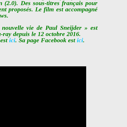
n (2.0). Des sous-titres français pour
nt proposés. Le film est accompagné
ews.
nouvelle vie de Paul Sneijder » est
-ray depuis le 12 octobre 2016.
 est
ici
. Sa page Facebook est
ici
.