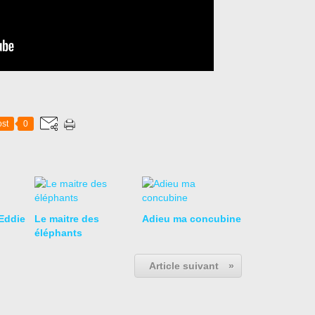
st
0
Eddie
Le maitre des
Adieu ma concubine
éléphants
Article suivant
»