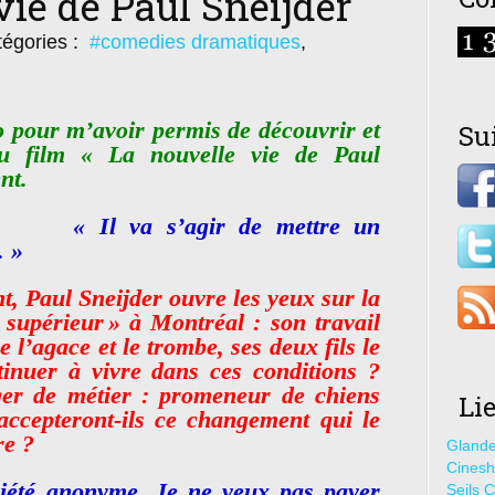
vie de Paul Sneijder
égories :
#comedies dramatiques
,
pour m’avoir permis de découvrir et
Su
 film « La nouvelle vie de Paul
nt.
« Il va s’agir de mettre un
. »
t, Paul Sneijder ouvre les yeux sur la
e supérieur » à Montréal : son travail
 l’agace et le trombe, ses deux fils le
nuer à vivre dans ces conditions ?
r de métier : promeneur de chiens
Li
ccepteront-ils ce changement qui le
re ?
Glande
Cines
ciété anonyme. Je ne veux pas payer
Seils C