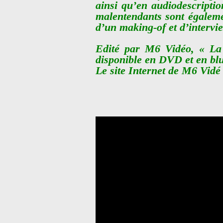
ainsi qu’en audiodescriptio
malentendants sont égaleme
d’un making-of et d’intervi
Edité par M6 Vidéo, « La 
disponible en DVD et en blu
Le site Internet de M6 Vidé