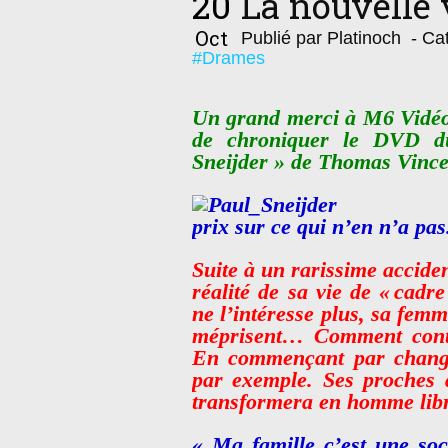
20
La nouvelle 
Oct
Publié par Platinoch
- Cat
#Drames
Un grand merci à M6 Vidéo 
de chroniquer le DVD du
Sneijder » de Thomas Vince
prix sur ce qui n’en n’a pas
Suite à un rarissime acciden
réalité de sa vie de « cadr
ne l’intéresse plus, sa femme
méprisent… Comment conti
En commençant par change
par exemple. Ses proches a
transformera en homme lib
« Ma famille c’est une so