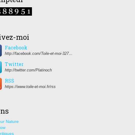
ivez-moi
Facebook
http://facebook.com/Toile-et-moi-327459350627274/
Twitter
http://twitter.com/Platinoch
RSS
https://www.toile-et-moi.fr/rss
ens
ur Nature
how
ritiques