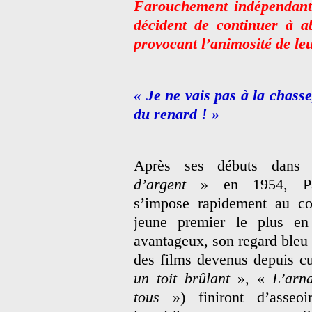
Farouchement indépendant
décident de continuer à ab
provocant l’animosité de 
« Je ne vais pas à la chasse
du renard ! »
Après ses débuts dan
d’argent
» en 1954, P
s’impose rapidement au c
jeune premier le plus e
avantageux, son regard bleu 
des films devenus depuis c
un toit brûlant
», «
L’arn
tous
») finiront d’asseoi