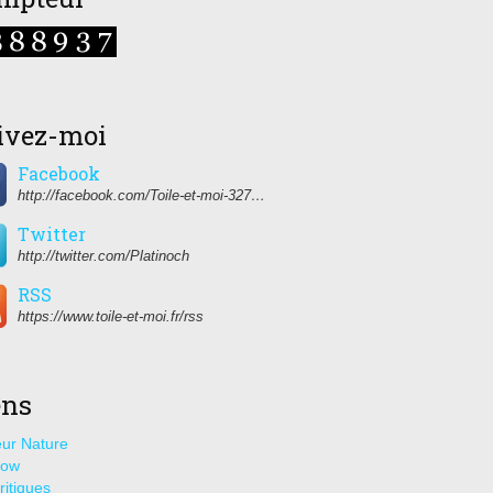
ivez-moi
Facebook
http://facebook.com/Toile-et-moi-327459350627274/
Twitter
http://twitter.com/Platinoch
RSS
https://www.toile-et-moi.fr/rss
ens
ur Nature
how
ritiques