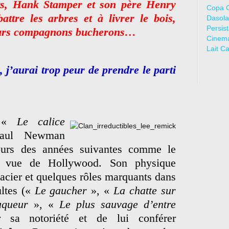
s, Hank Stamper et son père Henry
Copa 
attre les arbres et à livrer le bois,
Dasola
Persis
leurs compagnons bucherons…
Cinem
Lait C
, j’aurai trop peur de prendre le parti
s «
Le calice
aul Newman
ours des années suivantes comme le
n vue de Hollywood. Son physique
acier et quelques rôles marquants dans
ultes («
Le gaucher
», «
La chatte sur
aqueur
», «
Le plus sauvage d’entre
r sa notoriété et de lui conférer