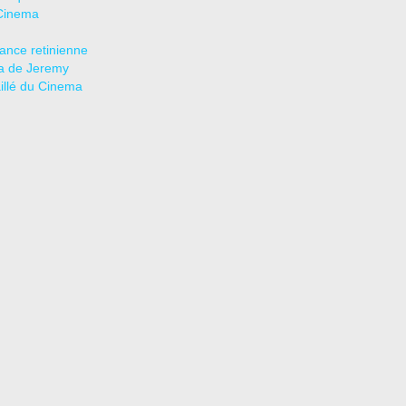
Cinema
tance retinienne
a de Jeremy
aillé du Cinema