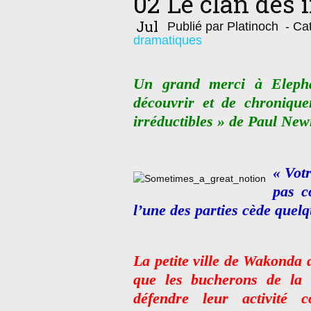
02
Le clan des 
Jul
Publié par Platinoch
- Cat
dramatiques
Un grand merci à Elepha
découvrir et de chronique
irréductibles » de Paul Ne
« Votr
pas c
l’une des parties cède quelq
La petite ville de Wakonda 
que les bucherons de la 
défendre leur activité c