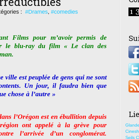
irréductibles
égories :
#Drames
,
#comedies
Su
nt Films pour m’avoir permis de
r le blu-ray du film « Le clan des
wman.
e ville est peuplée de gens qui ne sont
ontents. Un jour, il faudra bien que
ue chose à l’autre »
Li
dans l’Orégon est en ébullition depuis
région ont appelé à la grève pour
Glande
Cines
ontre l’arrivée d’un conglomérat.
Seils C