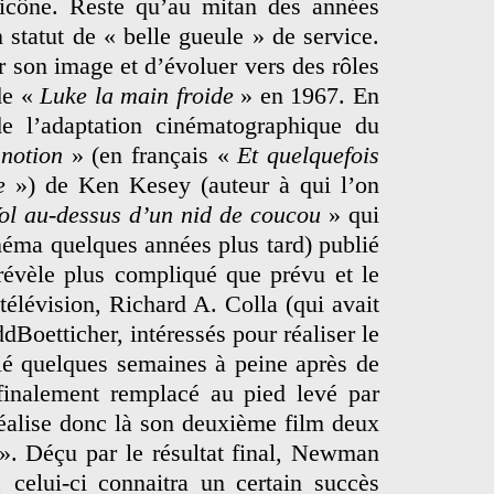
icône. Reste qu’au mitan des années
statut de « belle gueule » de service.
r son image et d’évoluer vers des rôles
de «
Luke la main froide
» en 1967. En
 de l’adaptation cinématographique du
notion
» (en français «
Et quelquefois
e
») de Ken Kesey (auteur à qui l’on
ol au-dessus d’un nid de coucou
» qui
néma quelques années plus tard) publié
révèle plus compliqué que prévu et le
télévision, Richard A. Colla (qui avait
Boetticher, intéressés pour réaliser le
cié quelques semaines à peine après de
 finalement remplacé au pied levé par
réalise donc là son deuxième film deux
». Déçu par le résultat final, Newman
 celui-ci connaitra un certain succès