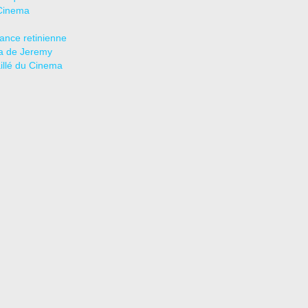
Cinema
tance retinienne
a de Jeremy
aillé du Cinema