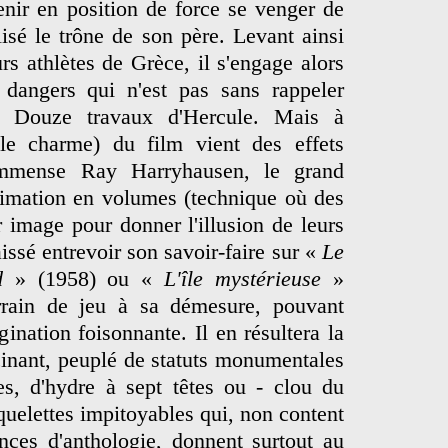
enir en position de force se venger de
lisé le trône de son père. Levant ainsi
s athlètes de Grèce, il s'engage alors
dangers qui n'est pas sans rappeler
s Douze travaux d'Hercule. Mais à
t le charme) du film vient des effets
'immense Ray Harryhausen, le grand
animation en volumes (technique où des
 image pour donner l'illusion de leurs
ssé entrevoir son savoir-faire sur «
Le
d
» (1958) ou «
L'île mystérieuse
»
errain de jeu à sa démesure, pouvant
gination foisonnante. Il en résultera la
ucinant, peuplé de statuts monumentales
es, d'hydre à sept têtes ou - clou du
quelettes impitoyables qui, non content
nces d'anthologie, donnent surtout au