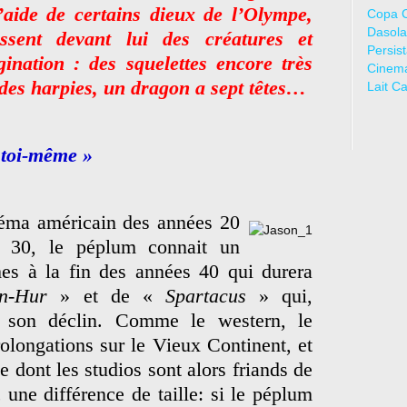
l’aide de certains dieux de l’Olympe,
Copa 
Dasola
essent devant lui des créatures et
Persis
gination : des squelettes encore très
Cinem
 des harpies, un dragon a sept têtes…
Lait C
s toi-même »
éma américain des années 20
s 30, le péplum connait un
es à la fin des années 40 qui durera
en-Hur
» et de «
Spartacus
» qui,
t son déclin. Comme le western, le
rolongations sur le Vieux Continent, et
ie dont les studios sont alors friands de
une différence de taille: si le péplum