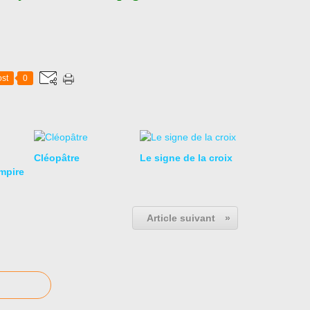
st
0
Cléopâtre
Le signe de la croix
mpire
Article suivant
»