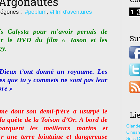
 Argonautes
égories :
#peplum
,
#film d'aventures
s Calysta pour m’avoir permis de
Su
uer le DVD du film « Jason et les
ey.
Dieux t’ont donné un royaume. Les
es que tu y commets ne sont pas leur
pre »
me dont son demi-frère a usurpé le
Li
la quête de la Toison d’Or. A bord de
Glande
arquent les meilleurs marins et
Cines
ur une terre lointaine et dangereuse
Seils C