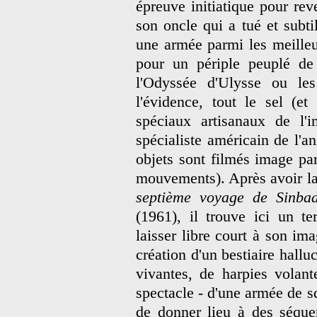
épreuve initiatique pour rev
son oncle qui a tué et subti
une armée parmi les meilleur
pour un périple peuplé de 
l'Odyssée d'Ulysse ou le
l'évidence, tout le sel (e
spéciaux artisanaux de l
spécialiste américain de l'
objets sont filmés image par
mouvements). Après avoir lai
septième voyage de Sinba
(1961), il trouve ici un t
laisser libre court à son ima
création d'un bestiaire hall
vivantes, de harpies volant
spectacle - d'une armée de s
de donner lieu à des séque