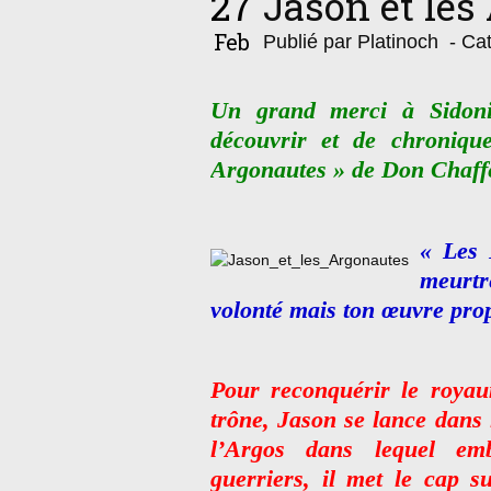
27
Jason et les
Feb
Publié par Platinoch
- Cat
Un grand merci à Sidoni
découvrir et de chroniq
Argonautes » de Don Chaff
« Les 
meurtr
volonté mais ton œuvre pro
Pour reconquérir le royau
trône, Jason se lance dans 
l’Argos dans lequel emb
guerriers, il met le cap s