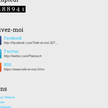
ivez-moi
Facebook
http://facebook.com/Toile-et-moi-327459350627274/
Twitter
http://twitter.com/Platinoch
RSS
https://www.toile-et-moi.fr/rss
ens
ur Nature
how
ritiques