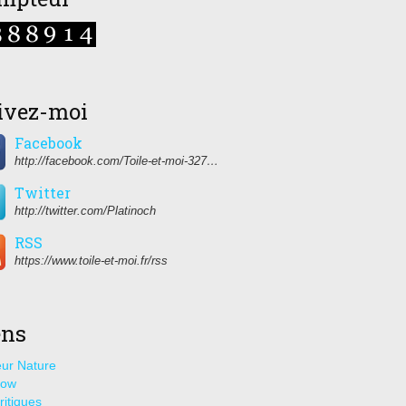
ivez-moi
Facebook
http://facebook.com/Toile-et-moi-327459350627274/
Twitter
http://twitter.com/Platinoch
RSS
https://www.toile-et-moi.fr/rss
ens
ur Nature
how
ritiques