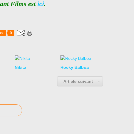
ant Films est
ici
.
st
0
Nikita
Rocky Balboa
Article suivant
»