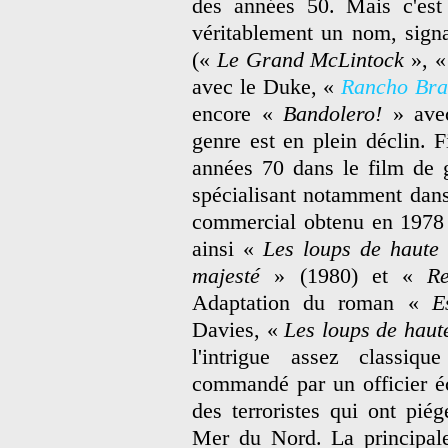
des années 50. Mais c'est 
véritablement un nom, signa
(«
Le Grand McLintock
», 
avec le Duke, «
Rancho Bra
encore «
Bandolero!
» avec
genre est en plein déclin. F
années 70 dans le film de g
spécialisant notamment dan
commercial obtenu en 197
ainsi «
Les loups de haute
majesté
» (1980) et «
R
Adaptation du roman «
E
Davies, «
Les loups de haut
l'intrigue assez classiq
commandé par un officier éc
des terroristes qui ont piég
Mer du Nord. La principale