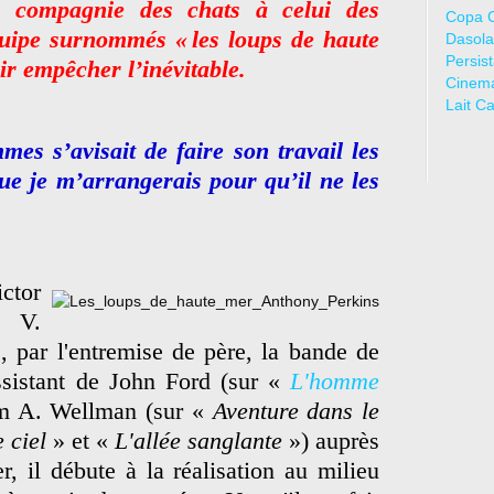
 la compagnie des chats à celui des
Copa 
uipe surnommés « les loups de haute
Dasola
Persis
ir empêcher l’inévitable.
Cinem
Lait C
es s’avisait de faire son travail les
ue je m’arrangerais pour qu’il ne les
ctor
 V.
, par l'entremise de père, la bande de
sistant de John Ford (sur «
L'homme
am A. Wellman (sur «
Aventure dans le
 ciel
» et «
L'allée sanglante
») auprès
r, il débute à la réalisation au milieu