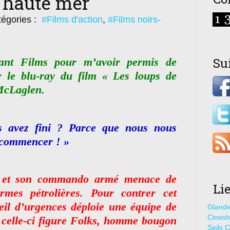
e haute mer
égories :
#Films d'action
,
#Films noirs-
Su
nt Films pour m’avoir permis de
r le blu-ray du film « Les loups de
McLaglen.
s avez fini ? Parce que nous nous
 commencer ! »
e et son commando armé menace de
Li
rmes pétrolières. Pour contrer cet
il d’urgences déploie une équipe de
Glande
Cines
de celle-ci figure Folks, homme bougon
Seils C