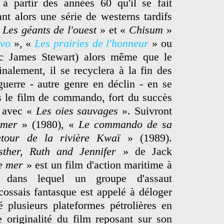
à partir des années 60 qu'il se fait
nt alors une série de westerns tardifs
«
Les géants de l'ouest
» et «
Chisum
»
vo
», «
Les prairies de l'honneur
» ou
 James Stewart) alors même que le
inalement, il se recyclera à la fin des
uerre - autre genre en déclin - en se
s le film de commando, fort du succès
8 avec «
Les oies sauvages
». Suivront
 mer
» (1980), «
Le commando de sa
etour de la rivière Kwaï
» (1989).
sther, Ruth and Jennifer
» de Jack
e mer
» est un film d'action maritime à
ue dans lequel un groupe d'assaut
ossais fantasque est appelé à déloger
é plusieurs plateformes pétrolières en
 originalité du film reposant sur son