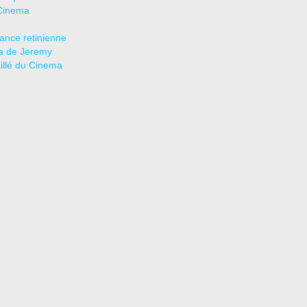
Cinema
tance retinienne
a de Jeremy
aillé du Cinema