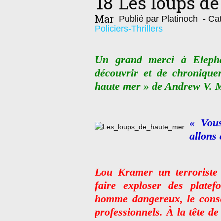
18
Les loups d
Mar
Publié par Platinoch
- Cat
Policiers-Thrillers
Un grand merci à Elepha
découvrir et de chronique
haute mer » de Andrew V. 
« Vou
allons
Lou Kramer un terrorist
faire exploser des platefo
homme dangereux, le conse
professionnels. À la tête 