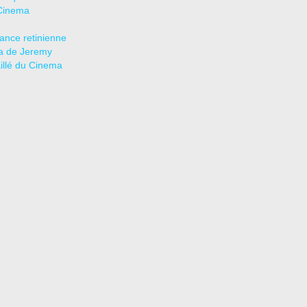
Cinema
tance retinienne
a de Jeremy
aillé du Cinema