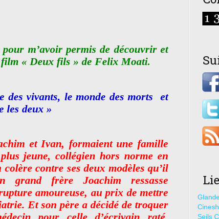
pour m’avoir permis de découvrir et
Su
 film « Deux fils » de Felix Moati.
de des vivants, le monde des morts et
e les deux »
oachim et Ivan, formaient une famille
 plus jeune, collégien hors norme en
n colère contre ses deux modèles qu’il
Li
on grand frère Joachim ressasse
 rupture amoureuse, au prix de mettre
Glande
iatrie. Et son père a décidé de troquer
Cines
édecin pour celle d’écrivain raté.
Seils C