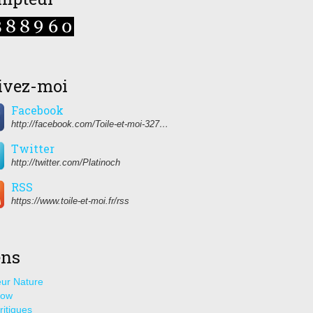
ivez-moi
Facebook
http://facebook.com/Toile-et-moi-327459350627274/
Twitter
http://twitter.com/Platinoch
RSS
https://www.toile-et-moi.fr/rss
ens
ur Nature
how
ritiques