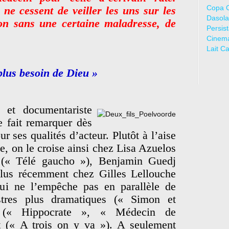
Copa 
ne cessent de veiller les uns sur les
Dasola
on sans une certaine maladresse, de
Persis
Cinem
Lait C
plus besoin de Dieu »
e et documentariste
 fait remarquer dès
 ses qualités d’acteur. Plutôt à l’aise
e, on le croise ainsi chez Lisa Azuelos
 (« Télé gaucho »), Benjamin Guedj
plus récemment chez Gilles Lellouche
ui ne l’empêche pas en parallèle de
stres plus dramatiques (« Simon et
 (« Hippocrate », « Médecin de
 (« A trois on y va »). A seulement