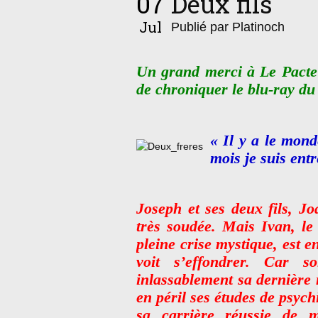
07
Deux fils
Jul
Publié par Platinoch
Un grand merci à Le Pacte 
de chroniquer le blu-ray du
« Il y a le mon
mois je suis entr
Joseph et ses deux fils, J
très soudée. Mais Ivan, le
pleine crise mystique, est e
voit s’effondrer. Car s
inlassablement sa dernière
en péril ses études de psych
sa carrière réussie de m