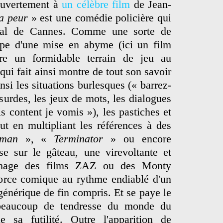
uvertement à
un célèbre film
de Jean-
la peur
» est une comédie policière qui
ival de Cannes. Comme une sorte de
ipe d'une mise en abyme (ici un film
fre un formidable terrain de jeu au
qui fait ainsi montre de tout son savoir
nsi les situations burlesques (« barrez-
urdes, les jeux de mots, les dialogues
s content je vomis »), les pastiches et
ut en multipliant les références à des
oman
», «
Terminator
» ou encore
se sur le gâteau, une virevoltante et
image des films ZAZ ou des Monty
force comique au rythme endiablé d'un
générique de fin compris. Et se paye le
beaucoup de tendresse du monde du
sa futilité. Outre l'apparition de