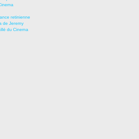
Cinema
tance retinienne
a de Jeremy
aillé du Cinema