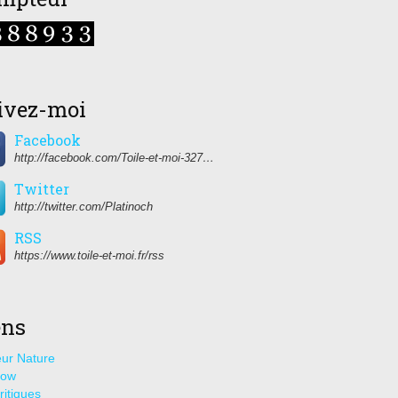
ivez-moi
Facebook
http://facebook.com/Toile-et-moi-327459350627274/
Twitter
http://twitter.com/Platinoch
RSS
https://www.toile-et-moi.fr/rss
ens
ur Nature
how
ritiques