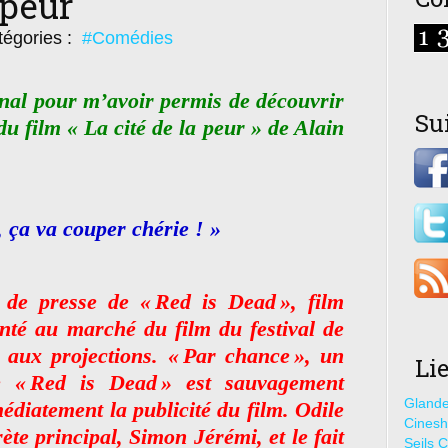
 peur
égories :
#Comédies
al pour m’avoir permis de découvrir
Su
du film « La cité de la peur » de Alain
, ça va couper chérie ! »
 de presse de « Red is Dead », film
enté au marché du film du festival de
aux projections. « Par chance », un
Li
de « Red is Dead » est sauvagement
Glande
édiatement la publicité du film. Odile
Cines
ète principal, Simon Jérémi, et le fait
Seils C