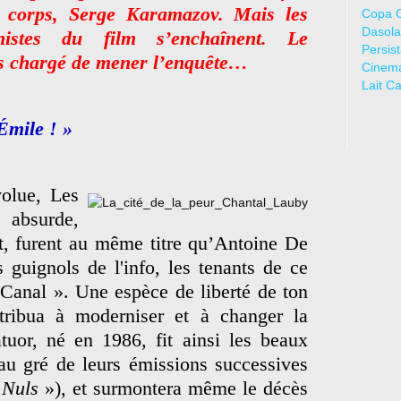
 corps, Serge Karamazov. Mais les
Copa 
Dasola
nistes du film s’enchaînent. Le
Persis
rs chargé de mener l’enquête…
Cinem
Lait C
Émile ! »
olue, Les
 absurde,
nt, furent au même titre qu’Antoine De
guignols de l'info, les tenants de ce
t Canal ». Une espèce de liberté de ton
ntribua à moderniser et à changer la
atuor, né en 1986, fit ainsi les beaux
 au gré de leurs émissions successives
Nuls
»), et surmontera même le décès