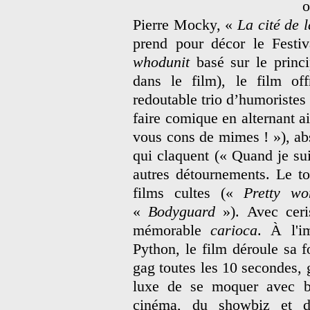
o
Pierre Mocky, «
La cité de 
prend pour décor le Fest
whodunit
basé sur le princ
dans le film), le film of
redoutable trio d’humoristes 
faire comique en alternant ai
vous cons de mimes ! »), abs
qui claquent (« Quand je sui
autres détournements. Le to
films cultes («
Pretty w
«
Bodyguard
»). Avec ceri
mémorable
carioca
. À l'
Python, le film déroule sa 
gag toutes les 10 secondes, 
luxe de se moquer avec 
cinéma, du showbiz et de 