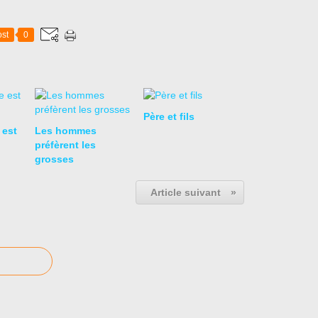
st
0
Père et fils
 est
Les hommes
préfèrent les
grosses
Article suivant
»