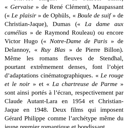
«
Gervaise
» de René Clément), Maupassant
(«
Le plaisir
» de Ophüls, «
Boule de suif
» de
Christian-Jaque), Dumas («
La dame aux
camélias
» de Raymond Rouleau) ou encore
Victor Hugo («
Notre-Dame de Paris
» de
Delannoy, «
Ruy Blas
» de Pierre Billon).
Même les romans fleuves de Stendhal,
pourtant extrêmement denses, font l’objet
d’adaptations cinématographiques. «
Le rouge
et le noir
» et «
La chartreuse de Parme
»
sont ainsi portés à l’écran, respectivement par
Claude Autant-Lara en 1954 et Christian-
Jaque en 1948. Deux films qui imposent
Gérard Philippe comme l’archétype même du
jeune premier romantique et bondissant.