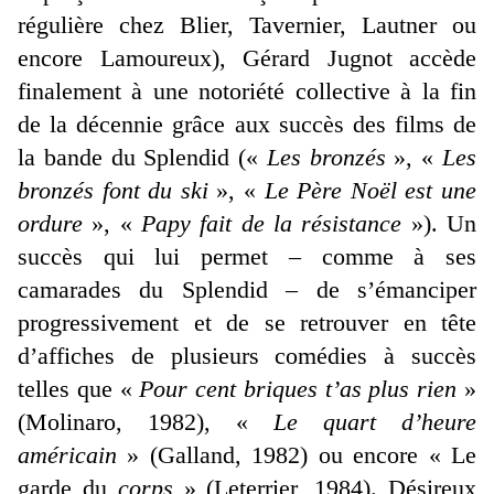
régulière chez Blier, Tavernier, Lautner ou
encore Lamoureux), Gérard Jugnot accède
finalement à une notoriété collective à la fin
de la décennie grâce aux succès des films de
la bande du Splendid («
Les bronzés
», «
Les
bronzés font du ski
», «
Le Père Noël est une
ordure
», «
Papy fait de la résistance
»). Un
succès qui lui permet – comme à ses
camarades du Splendid – de s’émanciper
progressivement et de se retrouver en tête
d’affiches de plusieurs comédies à succès
telles que «
Pour cent briques t’as plus rien
»
(Molinaro, 1982), «
Le quart d’heure
américain
» (Galland, 1982) ou encore « Le
garde du
corps
» (Leterrier, 1984). Désireux