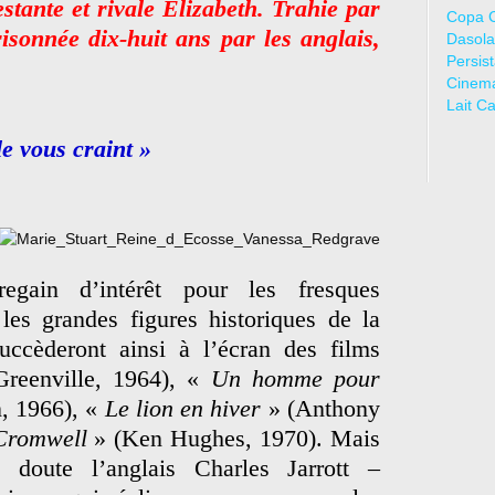
estante et rivale Elizabeth. Trahie par
Copa 
isonnée dix-huit ans par les anglais,
Dasola
Persis
Cinem
Lait C
le vous craint »
egain d’intérêt pour les fresques
les grandes figures historiques de la
uccèderont ainsi à l’écran des films
reenville, 1964), «
Un homme pour
, 1966), «
Le lion en hiver
» (Anthony
Cromwell
» (Ken Hughes, 1970). Mais
 doute l’anglais Charles Jarrott –