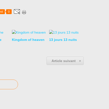
st
0
e
Kingdom of heaven
13 jours 13 nuits
Article suivant
»