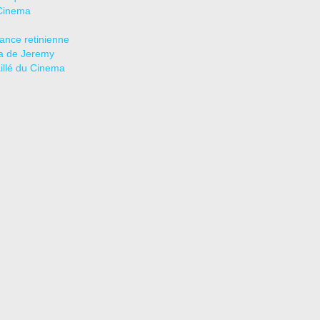
Cinema
tance retinienne
a de Jeremy
aillé du Cinema