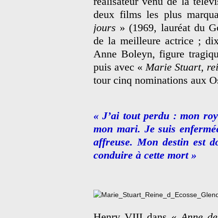
réalisateur venu de la télév
deux films les plus marqu
jours
» (1969, lauréat du Go
de la meilleure actrice ; d
Anne Boleyn, figure tragiq
puis avec «
Marie Stuart, re
tour cinq nominations aux O
« J’ai tout perdu : mon roy
mon mari. Je suis enfermé
affreuse. Mon destin est d
conduire à cette mort »
Henry VIII dans «
Anne de