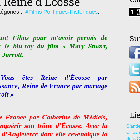
 Reine d'Ecosse
égories :
#Films Politiques-Historiques
,
Su
nt Films pour m’avoir permis de
r le blu-ray du film « Mary Stuart,
 Jarrott.
Vous êtes Reine d’Écosse par
ssance, Reine de France par mariage
oit »
Li
e France par Catherine de Médicis,
nquérir son trône d’Écosse. Avec la
Glande
Cines
 d’Angleterre dont elle revendique la
Seils C