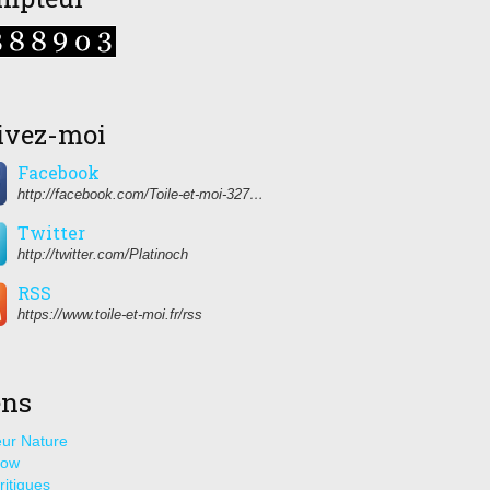
ivez-moi
Facebook
http://facebook.com/Toile-et-moi-327459350627274/
Twitter
http://twitter.com/Platinoch
RSS
https://www.toile-et-moi.fr/rss
ens
ur Nature
how
ritiques