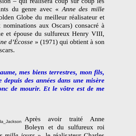
ision – qui réalisera coup sur coup les
ants du genre avec «
Anne des mille
lden Globe du meilleur réalisateur et
ix nominations aux Oscars) consacré à
ue et épouse du sulfureux Henry VIII,
ine d’Écosse
» (1971) qui obtient à son
scars.
aume, mes biens terrestres, mon fils,
e depuis des années dans une misère
onc de mourir. Et le vôtre est de me
Après avoir traité Anne
Boleyn et du sulfureux roi
s mille jours
», le réalisateur Charles