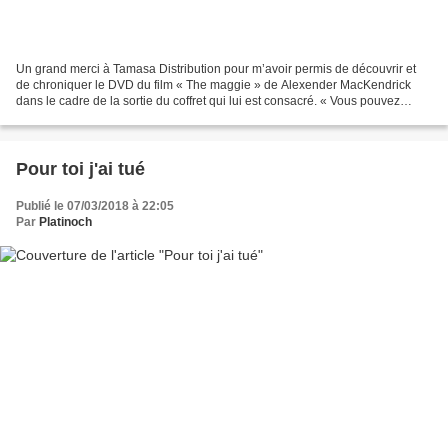
Un grand merci à Tamasa Distribution pour m’avoir permis de découvrir et
de chroniquer le DVD du film « The maggie » de Alexender MacKendrick
dans le cadre de la sortie du coffret qui lui est consacré. « Vous pouvez
pavaner avec vos uniformes, vos galons...
Pour toi j'ai tué
Publié le 07/03/2018 à 22:05
Par
Platinoch