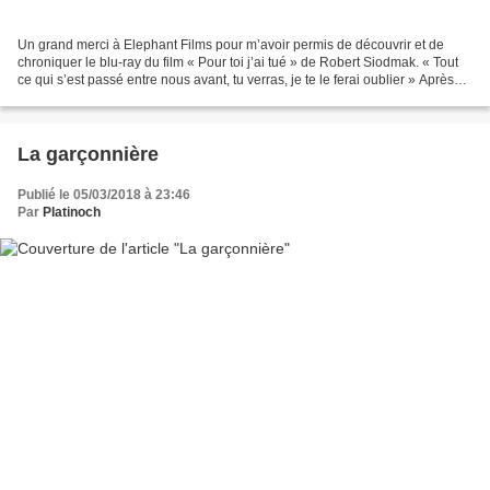
Un grand merci à Elephant Films pour m’avoir permis de découvrir et de
chroniquer le blu-ray du film « Pour toi j’ai tué » de Robert Siodmak. « Tout
ce qui s’est passé entre nous avant, tu verras, je te le ferai oublier » Après
des mois de pérégrinations...
La garçonnière
Publié le 05/03/2018 à 23:46
Par
Platinoch