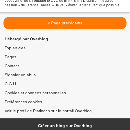
découvrir et de chroniquer le DVD du film « Emily Dickinson - A quiet
passion » de Terence Davies. « Je veux éviter l’enfer autant que possible
mais je l’endurerai si on m’y jette...
< Page précédente
Hébergé par Overblog
Top articles
Pages
Contact
Signaler un abus
C.G.U.
Cookies et données personnelles
Préférences cookies
Voir le profil de Platinoch sur le portail Overblog
Créer un blog sur Overblog