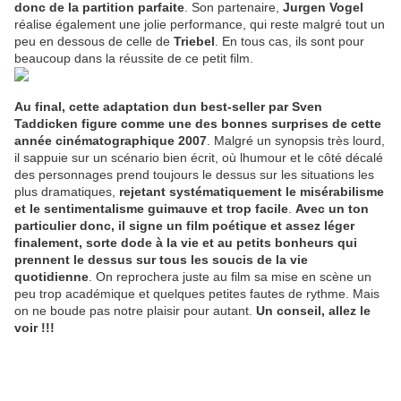
donc de la partition parfaite
. Son partenaire,
Jurgen Vogel
réalise également une jolie performance, qui reste malgré tout un
peu en dessous de celle de
Triebel
. En tous cas, ils sont pour
beaucoup dans la réussite de ce petit film.
Au final, cette adaptation dun best-seller par Sven
Taddicken figure comme une des bonnes surprises de cette
année cinématographique 2007
. Malgré un synopsis très lourd,
il sappuie sur un scénario bien écrit, où lhumour et le côté décalé
des personnages prend toujours le dessus sur les situations les
plus dramatiques,
rejetant systématiquement le misérabilisme
et le sentimentalisme guimauve et trop facile
.
Avec un ton
particulier donc, il signe un film poétique et assez léger
finalement, sorte dode à la vie et au petits bonheurs qui
prennent le dessus sur tous les soucis de la vie
quotidienne
. On reprochera juste au film sa mise en scène un
peu trop académique et quelques petites fautes de rythme. Mais
on ne boude pas notre plaisir pour autant.
Un conseil, allez le
voir !!!