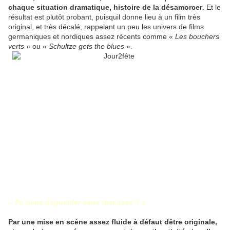
chaque situation dramatique, histoire de la désamorcer
. Et le
résultat est plutôt probant, puisquil donne lieu à un film très
original, et très décalé, rappelant un peu les univers de films
germaniques et nordiques assez récents comme «
Les bouchers
verts
» ou «
Schultze gets the blues
».
« Tu peux dégueuler sans texcusez ? »
Par une mise en scène assez fluide à défaut dêtre originale,