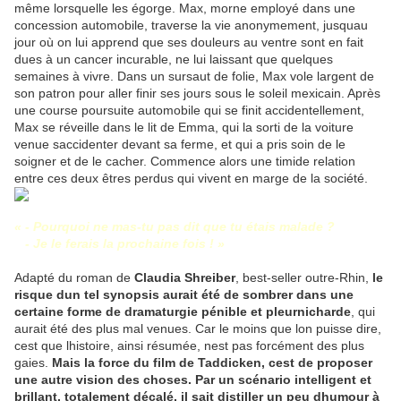
même lorsquelle les égorge. Max, morne employé dans une
concession automobile, traverse la vie anonymement, jusquau
jour où on lui apprend que ses douleurs au ventre sont en fait
dues à un cancer incurable, ne lui laissant que quelques
semaines à vivre. Dans un sursaut de folie, Max vole largent de
son patron pour aller finir ses jours sous le soleil mexicain. Après
une course poursuite automobile qui se finit accidentellement,
Max se réveille dans le lit de Emma, qui la sorti de la voiture
venue saccidenter devant sa ferme, et qui a pris soin de le
soigner et de le cacher. Commence alors une timide relation
entre ces deux êtres perdus qui vivent en marge de la société.
« - Pourquoi ne mas-tu pas dit que tu étais malade ?
- Je le ferais la prochaine fois ! »
Adapté du roman de
Claudia Shreiber
, best-seller outre-Rhin,
le
risque dun tel synopsis aurait été de sombrer dans une
certaine forme de dramaturgie pénible et pleurnicharde
, qui
aurait été des plus mal venues. Car le moins que lon puisse dire,
cest que lhistoire, ainsi résumée, nest pas forcément des plus
gaies.
Mais la force du film de Taddicken, cest de proposer
une autre vision des choses. Par un scénario intelligent et
brillant, totalement décalé, il sait distiller un peu dhumour à