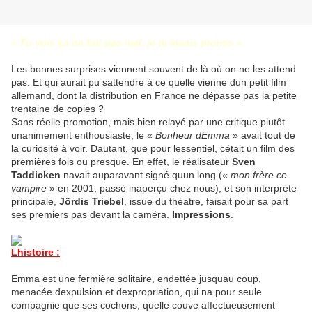
« Tu vois ça ne fait pas mal, je te lavais promis »
Les bonnes surprises viennent souvent de là où on ne les attend
pas. Et qui aurait pu sattendre à ce quelle vienne dun petit film
allemand, dont la distribution en France ne dépasse pas la petite
trentaine de copies ?
Sans réelle promotion, mais bien relayé par une critique plutôt
unanimement enthousiaste, le «
Bonheur dEmma
» avait tout de
la curiosité à voir. Dautant, que pour lessentiel, cétait un film des
premières fois ou presque. En effet, le réalisateur
Sven
Taddicken
navait auparavant signé quun long («
mon frère ce
vampire
» en 2001, passé inaperçu chez nous), et son interprète
principale,
Jördis Triebel
, issue du théatre, faisait pour sa part
ses premiers pas devant la caméra.
Impressions
.
Lhistoire :
Emma est une fermière solitaire, endettée jusquau coup,
menacée dexpulsion et dexpropriation, qui na pour seule
compagnie que ses cochons, quelle couve affectueusement