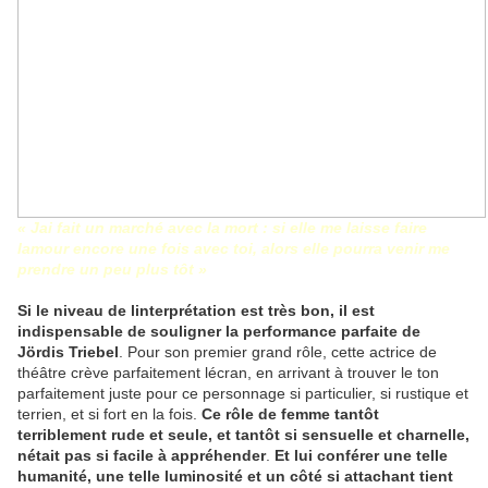
« Jai fait un marché avec la mort : si elle me laisse faire
lamour encore une fois avec toi, alors elle pourra venir me
prendre un peu plus tôt »
Si le niveau de linterprétation est très bon, il est
indispensable de souligner la performance parfaite de
Jördis Triebel
. Pour son premier grand rôle, cette actrice de
théâtre crève parfaitement lécran, en arrivant à trouver le ton
parfaitement juste pour ce personnage si particulier, si rustique et
terrien, et si fort en la fois.
Ce rôle de femme tantôt
terriblement rude et seule, et tantôt si sensuelle et charnelle,
nétait pas si facile à appréhender
.
Et lui conférer une telle
humanité, une telle luminosité et un côté si attachant tient