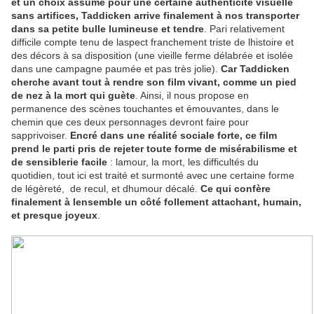
et un choix assumé pour une certaine authenticité visuelle
sans artifices, Taddicken arrive finalement à nos transporter
dans sa petite bulle lumineuse et tendre
. Pari relativement
difficile compte tenu de laspect franchement triste de lhistoire et
des décors à sa disposition (une vieille ferme délabrée et isolée
dans une campagne paumée et pas très jolie).
Car Taddicken
cherche avant tout à rendre son film vivant, comme un pied
de nez à la mort qui guète
. Ainsi, il nous propose en
permanence des scènes touchantes et émouvantes, dans le
chemin que ces deux personnages devront faire pour
sapprivoiser.
Encré dans une réalité sociale forte, ce film
prend le parti pris de rejeter toute forme de misérabilisme et
de sensiblerie facile
: lamour, la mort, les difficultés du
quotidien, tout ici est traité et surmonté avec une certaine forme
de légèreté,
de recul, et dhumour décalé.
Ce qui confère
finalement à lensemble un côté follement attachant, humain,
et presque joyeux
.