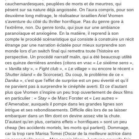
cauchemardesques, peuplées de morts et de meurtres, qui
pèsent sur sa nature déjà angoissée. On l’aura compris, pour son
deuxième long métrage, le réalisateur israélien Ariel Vromen
s’aventure du côté du thriller horrifique. Pas du genre gore à
l’extrême, non. Du genre tordu, qui joue sur une ambiance
paranoïaque et anxiogène. En la matière, il reprend à son
compte le procédé scénaristique qui consiste à construire un récit
étrange par une narration éclatée pour mieux surprendre son
monde lors d’un switch final qui remettra toute l’histoire en
perspective. Un procédé narratif malin, qui a été beaucoup utilité
ces quinze dernières années (citons en vrac «
Le sixième sens
»,
«
Vanilla sky
», «
Fight club
», «
Le village
» ou encore le récent «
Shutter island
» de Scorcese). Du coup, le problème de ce «
Danika
», c’est que l’effet de surprise est un peu éventé et qu’il
ne parvient pas à surprendre le cinéphile averti. Et ce d’autant
plus que Vromen s’inspire un peu trop ouvertement de deux films
en particulier : «
Stay
» de Marc Forster et «
Les autres
»
d’Amenabar, auxquels il pompe dans les grandes lignes son
intrigue et ses rebondissements. Difficile dès lors de se laisser
embarquer dans un film dont on devine assez vite la chute.
D’autant qu’en plus, certains effets « horrifiques » sont un peu
cheap (les accidents mortels, les morts qui parlent). Dommage,
car la trop rare Marisa Tomei (Oscar de la meilleure actrice dans