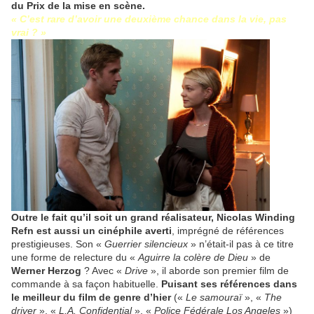
du Prix de la mise en scène.
« C’est rare d’avoir une deuxième chance dans la vie, pas
vrai ? »
Outre le fait qu’il soit un grand réalisateur, Nicolas Winding
Refn est aussi un cinéphile averti
, imprégné de références
prestigieuses. Son «
Guerrier silencieux
» n’était-il pas à ce titre
une forme de relecture du «
Aguirre la colère de Dieu
» de
Werner Herzog
? Avec «
Drive
», il aborde son premier film de
commande à sa façon habituelle.
Puisant ses références dans
le meilleur du film de genre d’hier
(«
Le samouraï
», «
The
driver
», «
L.A. Confidential
», «
Police Fédérale Los Angeles
»)