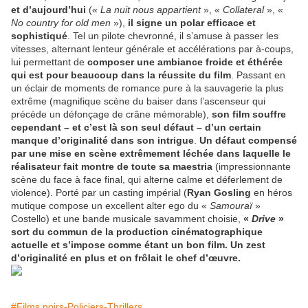
et d’aujourd’hui
(«
La nuit nous appartient
», «
Collateral
», «
No country for old men
»),
il signe un polar efficace et
sophistiqué
. Tel un pilote chevronné, il s’amuse à passer les
vitesses, alternant lenteur générale et accélérations par à-coups,
lui permettant de
composer une ambiance froide et éthérée
qui est pour beaucoup dans la réussite du film
. Passant en
un éclair de moments de romance pure à la sauvagerie la plus
extrême (magnifique scène du baiser dans l’ascenseur qui
précède un défonçage de crâne mémorable),
son film souffre
cependant – et c’est là son seul défaut – d’un certain
manque d’originalité dans son intrigue
.
Un défaut compensé
par une mise en scène extrêmement léchée dans laquelle le
réalisateur fait montre de toute sa maestria
(impressionnante
scène du face à face final, qui alterne calme et déferlement de
violence). Porté par un casting impérial (
Ryan Gosling
en héros
mutique compose un excellent alter ego du «
Samouraï
»
Costello) et une bande musicale savamment choisie,
«
Drive
»
sort du commun de la production cinématographique
actuelle et s’impose comme étant un bon film. Un zest
d’originalité en plus et on frôlait le chef d’œuvre.
#Films noirs-Policiers-Thrillers