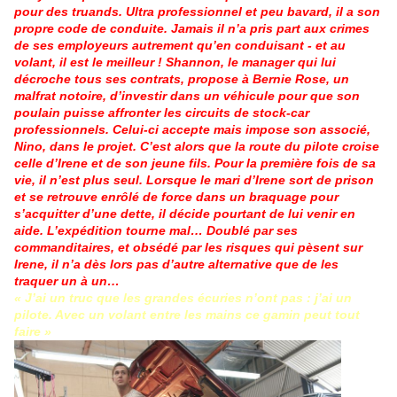
pour des truands. Ultra professionnel et peu bavard, il a son
propre code de conduite. Jamais il n’a pris part aux crimes
de ses employeurs autrement qu’en conduisant - et au
volant, il est le meilleur ! Shannon, le manager qui lui
décroche tous ses contrats, propose à Bernie Rose, un
malfrat notoire, d’investir dans un véhicule pour que son
poulain puisse affronter les circuits de stock-car
professionnels. Celui-ci accepte mais impose son associé,
Nino, dans le projet. C’est alors que la route du pilote croise
celle d’Irene et de son jeune fils. Pour la première fois de sa
vie, il n’est plus seul. Lorsque le mari d’Irene sort de prison
et se retrouve enrôlé de force dans un braquage pour
s’acquitter d’une dette, il décide pourtant de lui venir en
aide. L’expédition tourne mal… Doublé par ses
commanditaires, et obsédé par les risques qui pèsent sur
Irene, il n’a dès lors pas d’autre alternative que de les
traquer un à un…
« J’ai un truc que les grandes écuries n’ont pas : j’ai un
pilote. Avec un volant entre les mains ce gamin peut tout
faire »