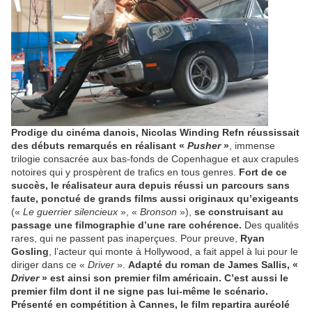
Prodige du cinéma danois, Nicolas Winding Refn réussissait
des débuts remarqués en réalisant «
Pusher
»
, immense
trilogie consacrée aux bas-fonds de Copenhague et aux crapules
notoires qui y prospèrent de trafics en tous genres.
Fort de ce
succès, le réalisateur aura depuis réussi un parcours sans
faute, ponctué de grands films aussi originaux qu’exigeants
(«
Le guerrier silencieux
», «
Bronson
»),
se construisant au
passage une filmographie d’une rare cohérence.
Des qualités
rares, qui ne passent pas inaperçues. Pour preuve,
Ryan
Gosling
, l’acteur qui monte à Hollywood, a fait appel à lui pour le
diriger dans ce «
Driver
».
Adapté du roman de James Sallis, «
Driver
» est ainsi son premier film américain. C’est aussi le
premier film dont il ne signe pas lui-même le scénario.
Présenté en compétition à Cannes, le film repartira auréolé