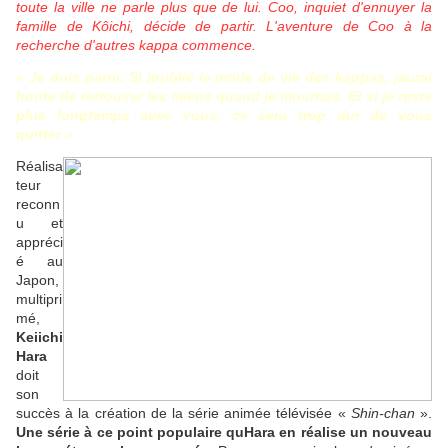
toute la ville ne parle plus que de lui. Coo, inquiet d'ennuyer la
famille de Kôichi, décide de partir. L'aventure de Coo à la
recherche d'autres kappa commence.
« Je dois partir. Si joublie le mode de vie des kappas, jaurai
honte de retrouver les miens quand je mourrais. Et si je reste
plus longtemps avec vous, ce sera trop dur de vous
quitter »
Réalisa
teur
reconn
u et
appréci
é au
Japon,
multipri
mé,
Keiichi
Hara
doit
son
succès à la création de la série animée télévisée «
Shin-chan
».
Une série à ce point populaire quHara en réalise un nouveau