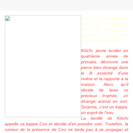
« Je ne peux pas rester
avec vous : papa ma
dit que kappas et
humains ne peuvent
pas vivre ensemble »
Kôichi, jeune écolier en
quatrième année de
primaire, découvre une
pierre bien étrange dans
le lit asséché d'une
rivière et la rapporte à la
maison. Alors qu'il
décide de laver ce
précieux trophée, un
étrange animal en sort.
Surprise, c'est un kappa,
un esprit de l'eau.
La famille de Kôichi
appelle ce kappa Coo et décide d'en prendre soin.
Toutefois, la
rumeur de la présence de Coo ne tarde pas à se propager et