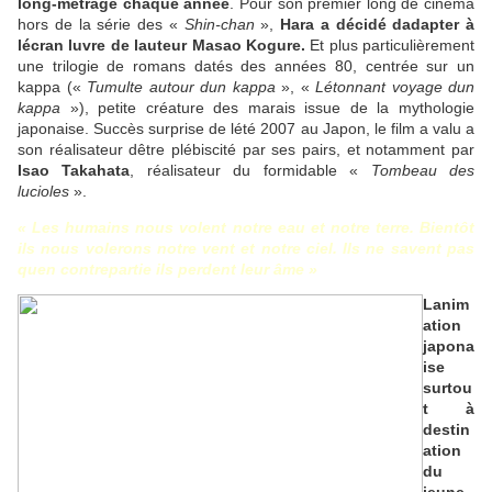
long-métrage chaque année
. Pour son premier long de cinéma
hors de la série des «
Shin-chan
»,
Hara a décidé dadapter à
lécran luvre de lauteur Masao Kogure.
Et plus particulièrement
une trilogie de romans datés des années 80, centrée sur un
kappa («
Tumulte autour dun kappa
», «
Létonnant voyage dun
kappa
»), petite créature des marais issue de la mythologie
japonaise. Succès surprise de lété 2007 au Japon, le film a valu a
son réalisateur dêtre plébiscité par ses pairs, et notamment par
Isao Takahata
, réalisateur du formidable «
Tombeau des
lucioles
».
« Les humains nous volent notre eau et notre terre. Bientôt
ils nous volerons notre vent et notre ciel. Ils ne savent pas
quen contrepartie ils perdent leur âme »
Lanim
ation
japona
ise 
surtou
t à
destin
ation
du
jeune