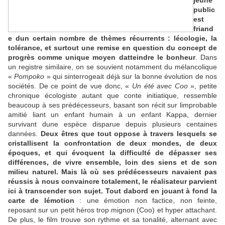
public 
est
friand
e dun certain nombre de thèmes récurrents : lécologie, la
tolérance, et surtout une remise en question du concept de
progrès comme unique moyen datteindre le bonheur
. Dans
un registre similaire, on se souvient notamment du mélancolique
«
Pompoko
» qui sinterrogeait déjà sur la bonne évolution de nos
sociétés. De ce point de vue donc, «
Un été avec Coo
», petite
chronique écologiste autant que conte initiatique, ressemble
beaucoup à ses prédécesseurs, basant son récit sur limprobable
amitié liant un enfant humain à un enfant Kappa, dernier
survivant dune espèce disparue depuis plusieurs centaines
dannées.
Deux êtres que tout oppose à travers lesquels se
cristallisent la confrontation de deux mondes, de deux
époques, et qui évoquent la difficulté de dépasser ses
différences, de vivre ensemble, loin des siens et de son
milieu naturel. Mais là où ses prédécesseurs navaient pas
réussis à nous convaincre totalement, le réalisateur parvient
ici à transcender son sujet. Tout dabord en jouant à fond la
carte de lémotion
: une émotion non factice, non feinte,
reposant sur un petit héros trop mignon (Coo) et hyper attachant.
De plus, le film trouve son rythme et sa tonalité, alternant avec