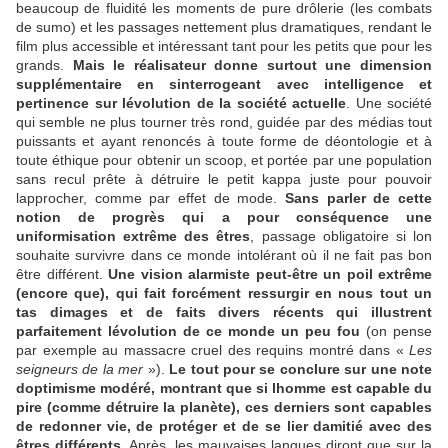
beaucoup de fluidité les moments de pure drôlerie (les combats
de sumo) et les passages nettement plus dramatiques, rendant le
film plus accessible et intéressant tant pour les petits que pour les
grands.
Mais le réalisateur donne surtout une dimension
supplémentaire en sinterrogeant avec intelligence et
pertinence sur lévolution de la société actuelle
. Une société
qui semble ne plus tourner très rond, guidée par des médias tout
puissants et ayant renoncés à toute forme de déontologie et à
toute éthique pour obtenir un scoop, et portée par une population
sans recul prête à détruire le petit kappa juste pour pouvoir
lapprocher, comme par effet de mode.
Sans parler de cette
notion de progrès qui a pour conséquence une
uniformisation extrême des êtres
, passage obligatoire si lon
souhaite survivre dans ce monde intolérant où il ne fait pas bon
être différent.
Une vision alarmiste peut-être un poil extrême
(encore que), qui fait forcément ressurgir en nous tout un
tas dimages et de faits divers récents qui illustrent
parfaitement lévolution de ce monde un peu fou
(on pense
par exemple au massacre cruel des requins montré dans «
Les
seigneurs de la mer
»).
Le tout pour se conclure sur une note
doptimisme modéré, montrant que si lhomme est capable du
pire (comme détruire la planète), ces derniers sont capables
de redonner vie, de protéger et de se lier damitié avec des
êtres différents
. Après, les mauvaises langues diront que sur la