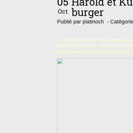
05
Harold et K
burger
Oct
Publié par platinoch
- Catégori
« - Vous ne voulez pas continuez l
dexcellentes notes !  Alors cest 
plus grosse bite doit faire du porno ?