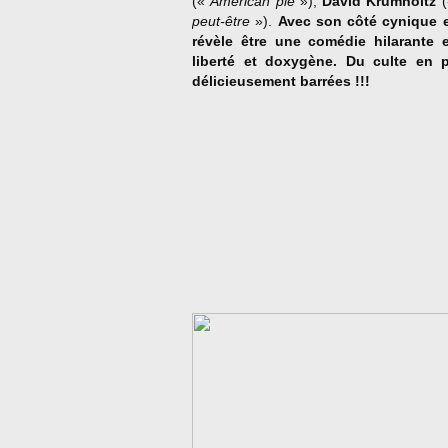
(«
American pie
»),
David Krumholtz
peut-être
»).
Avec son côté cynique e
révèle être une comédie hilarante 
liberté et doxygène. Du culte en
délicieusement barrées !!!