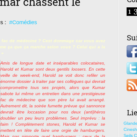
umar chassent le
es :
#Comédies
Su
a fac de médecine ? Cest dommage car vous avez
comme ça que ça marche selon vous ? Celui qui a la
 »
Amis de longue date et inséparables colocataires,
Harold et Kumar sont deux gentils loosers. En cette
veille de week-end, Harold se voit donc refiler un
énorme dossier à traiter par ses collègues qui devrait
compromettre tous ses projets, alors que Kumar
sabote lui même un entretien dans une prestigieuse
fac de médecine que son père lui avait arrangé.
Autrement dit, la soirée fumette prévue qui sannonce
Li
devrait être loccasion pour nos deux (anti)héros
doublier un peu leurs problèmes. Seul imprévu : la
Glande
faim ! Complètement stones, Harold et Kumar se
Cines
mettent en tête de faire une orgie de hamburgers.
Seils C
Mais pas nimporte quel hamburgers : ceux de la