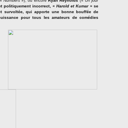
(«
Numbers
»), ou encore
Ryan Reynolds
(«
Un jour
t politiquement incorrect, «
Harold et Kumar
» se
et survoltée, qui apporte une bonne bouffée de
 puissance pour tous les amateurs de comédies