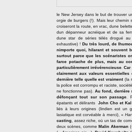
le New Jersey dans le but de trouver un
orgie de burgers (!). Mais leur chemin
croiseront la route, en vrac, dune belet
dun dépanneur acnéique et de sa f
dune star de séries télés drogué au 
exhaustive) !
Du très lourd, de lhumo
nimporte quoi, hilarant et souvent b
surtout parce que les scénaristes o
farce potache de plus, mais au con
particulièrement irrévérencieuse
.
Car 
clairement aux valeurs essentielles
dernière telle quelle est vraiment
(la 
la police est corrompu et raciste, socié
ne fonctionne pas).
Au fond, derrière 
défonçant tout sur son passage
. 
épatants et délirants 
John Cho et Kal
liés à leurs origines (lindien est un 
lasiatique est corvéable à merci), «
Har
casting
, assez riche, où un tas de com
deux scènes, comme
Malin Akerman
(