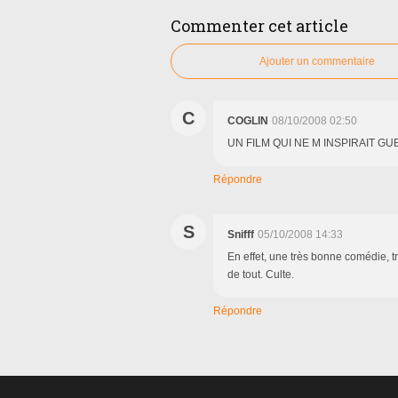
Commenter cet article
Ajouter un commentaire
C
COGLIN
08/10/2008 02:50
UN FILM QUI NE M INSPIRAIT G
Répondre
S
Snifff
05/10/2008 14:33
En effet, une très bonne comédie, t
de tout. Culte.
Répondre