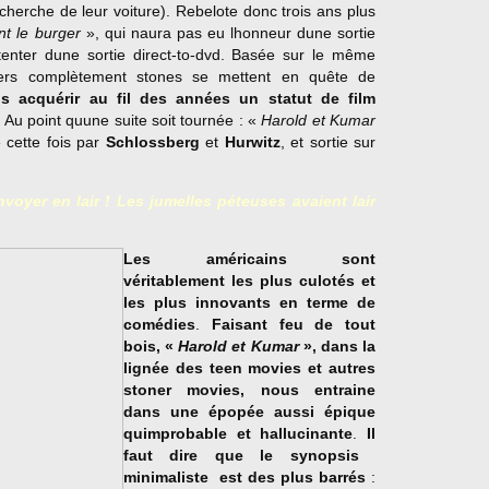
echerche de leur voiture). Rebelote donc trois ans plus
t le burger
», qui naura pas eu lhonneur dune sortie
tenter dune sortie direct-to-dvd. Basée sur le même
osers complètement stones se mettent en quête de
s acquérir au fil des années un statut de film
. Au point quune suite soit tournée : «
Harold et Kumar
 cette fois par
Schlossberg
et
Hurwitz
, et sortie sur
oyer en lair ! Les jumelles péteuses avaient lair
Les américains sont
véritablement les plus culotés et
les plus innovants en terme de
comédies
.
Faisant feu de tout
bois, «
Harold et Kumar
», dans la
lignée des teen movies et autres
stoner movies, nous entraine
dans une épopée aussi épique
quimprobable et hallucinante
.
Il
faut dire que le synopsis 
minimaliste  est des plus barrés
: