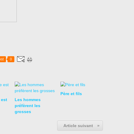
st
0
Père et fils
 est
Les hommes
préfèrent les
grosses
Article suivant
»