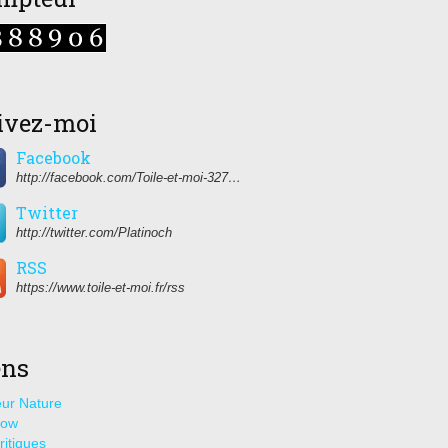
ivez-moi
Facebook
http://facebook.com/Toile-et-moi-327459350627274/
Twitter
http://twitter.com/Platinoch
RSS
https://www.toile-et-moi.fr/rss
ens
ur Nature
how
ritiques