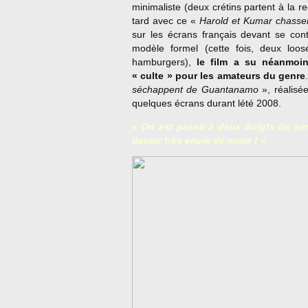
minimaliste (deux crétins partent à la r
tard avec ce «
Harold et Kumar chassen
sur les écrans français devant se con
modèle formel (cette fois, deux lo
hamburgers),
le film a su néanmoin
« culte » pour les amateurs du genre
séchappent de Guantanamo
», réalisée
quelques écrans durant lété 2008.
« On est passé à deux doigts de senv
davoir très envie de nous ! »