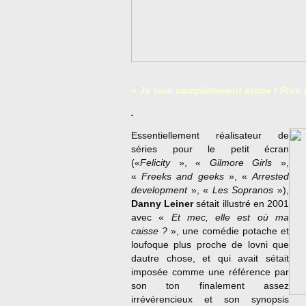
« Je suis complètement stone ! Plus s
.
Essentiellement réalisateur de
séries pour le petit écran
(«
Felicity
», «
Gilmore Girls
»,
«
Freeks and geeks
», «
Arrested
development
», «
Les Sopranos
»),
Danny Leiner
sétait illustré en 2001
avec «
Et mec, elle est où ma
caisse ?
», une comédie potache et
loufoque plus proche de lovni que
dautre chose, et qui avait sétait
imposée comme une référence par
son ton finalement assez
irrévérencieux et son synopsis