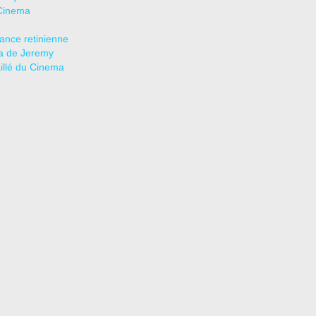
Cinema
tance retinienne
a de Jeremy
aillé du Cinema