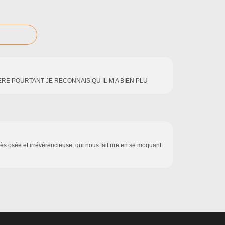
UERE POURTANT JE RECONNAIS QU IL M A BIEN PLU
rès osée et irrévérencieuse, qui nous fait rire en se moquant