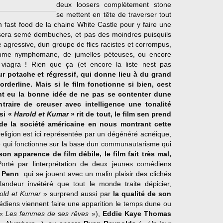
deux loosers complètement stone
se mettent en tête de traverser tout
 fast food de la chaine White Castle pour y faire une
 sera semé dembuches, et pas des moindres puisquils
te agressive, dun groupe de flics racistes et corrompus,
emme nymphomane, de jumelles péteuses, ou encore
viagra ! Rien que ça (et encore la liste nest pas
ur potache et régressif, qui donne lieu à du grand
orderline. Mais si le film fonctionne si bien, cest
nt eu la bonne idée de ne pas se contenter dune
traire de creuser avec intelligence une tonalité
si «
Harold et Kumar
» rit de tout, le film sen prend
 de la société américaine en nous montrant cette
religion est ici représentée par un dégénéré acnéique,
té qui fonctionne sur la base dun communautarisme qui
son apparence de film débile, le film fait très mal,
Porté par linterprétation de deux jeunes comédiens
 Penn
 qui se jouent avec un malin plaisir des clichés
glandeur invétéré que tout le monde traite dépicier,
old et Kumar
» surprend aussi par
la qualité de son
édiens viennent faire une apparition le temps dune ou
«
Les femmes de ses rêves
»),
Eddie Kaye Thomas