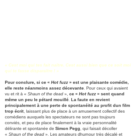
« Cest moi qui tes fait naître. Cest aussi bien que ce soit moi
qui te fasse disparaître ! »
Pour conclure, si ce «
Hot fuzz
» est une plaisante comédie,
elle reste néanmoins assez décevante
. Pour ceux qui avaient
vu et rit à «
Shaun of the dead
»,
ce «
Hot fuzz
» sent quand
même un peu le pétard mouillé
.
La faute en revient
principalement à une perte de spontanéité au profit dun film
trop écrit
, laissant plus de place à un amusement collectif des
comédiens auxquels les spectateurs ne sont pas toujours
conviés, et peu de place finalement à la vraie personnalité
délirante et spontanée de
Simon Pegg
, qui faisait décoller
«
Shaun of the dead
». Les amateurs dhumour très décalé et