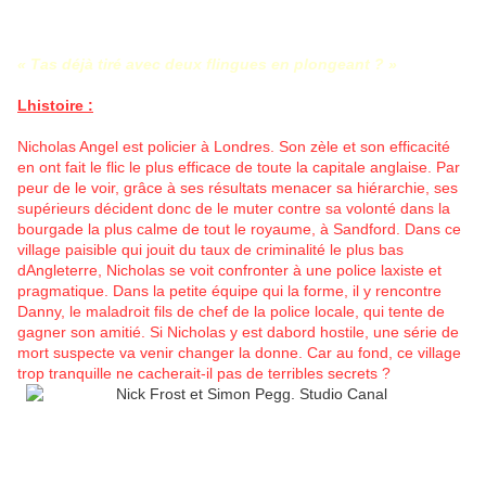
« Tas déjà tiré avec deux flingues en plongeant ? »
Lhistoire :
Nicholas Angel est policier à Londres. Son zèle et son efficacité
en ont fait le flic le plus efficace de toute la capitale anglaise. Par
peur de le voir, grâce à ses résultats menacer sa hiérarchie, ses
supérieurs décident donc de le muter contre sa volonté dans la
bourgade la plus calme de tout le royaume, à Sandford. Dans ce
village paisible qui jouit du taux de criminalité le plus bas
dAngleterre, Nicholas se voit confronter à une police laxiste et
pragmatique. Dans la petite équipe qui la forme, il y rencontre
Danny, le maladroit fils de chef de la police locale, qui tente de
gagner son amitié. Si Nicholas y est dabord hostile, une série de
mort suspecte va venir changer la donne. Car au fond, ce village
trop tranquille ne cacherait-il pas de terribles secrets ?