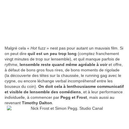
Malgré cela «
Hot fuzz
» nest pas pour autant un mauvais film. Si
on peut dire
quil est un peu
trop long
(comptez franchement
vingt minutes de trop sur lensemble), et quil manque parfois de
rythme,
lensemble reste quand même agréable à voir
et offre,
à défaut de bons gros fous rires, de bons moments de rigolade
(la découverte des têtes sur la chaussée, le running gag avec le
cygne, ou encore léchange verbal incompréhensif entre les
bouseux du coin).
On doit cela à lenthousiasme communicatif
et visible de lensemble des comédiens
, et à leur performance
individuelle, à commencer par
Pegg et Frost
, mais aussi au
revenant
Timothy Dalton
.