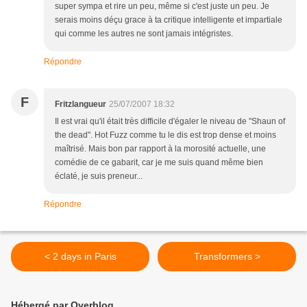
super sympa et rire un peu, même si c'est juste un peu. Je
serais moins déçu grace à ta critique intelligente et impartiale
qui comme les autres ne sont jamais intégristes.
Répondre
F
Fritzlangueur
25/07/2007 18:32
Il est vrai qu'il était très difficile d'égaler le niveau de "Shaun of
the dead". Hot Fuzz comme tu le dis est trop dense et moins
maîtrisé. Mais bon par rapport à la morosité actuelle, une
comédie de ce gabarit, car je me suis quand même bien
éclaté, je suis preneur...
Répondre
< 2 days in Paris
Transformers >
Hébergé par Overblog