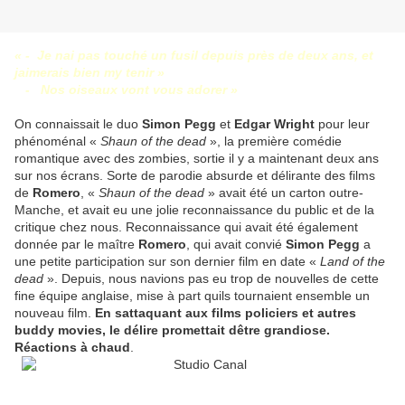
« - Je nai pas touché un fusil depuis près de deux ans, et
jaimerais bien my tenir »
-
Nos oiseaux vont vous adorer »
On connaissait le duo
Simon Pegg
et
Edgar Wright
pour leur
phénoménal «
Shaun of the dead
», la première comédie
romantique avec des zombies, sortie il y a maintenant deux ans
sur nos écrans. Sorte de parodie absurde et délirante des films
de
Romero
, «
Shaun of the dead
» avait été un carton outre-
Manche, et avait eu une jolie reconnaissance du public et de la
critique chez nous. Reconnaissance qui avait été également
donnée par le maître
Romero
, qui avait convié
Simon Pegg
a
une petite participation sur son dernier film en date «
Land of the
dead
». Depuis, nous navions pas eu trop de nouvelles de cette
fine équipe anglaise, mise à part quils tournaient ensemble un
nouveau film.
En sattaquant aux films policiers et autres
buddy movies, le délire promettait dêtre grandiose.
Réactions à chaud
.