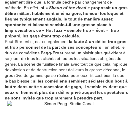
également dire que la formule pêche par changement de
méthode. En effet,
si «
Shaun of the dead
» proposait
un gros
délire mêlant habilement cinéma gore, humour loufoque et
flegme typiquement anglais, le tout de manière assez
spontanée et laissant semble-t-il une grosse place à
limprovisation, ce « Hot fuzz » semble trop « écrit », trop
préparé, les gags étant trop calculés.
Peut-être enfin, est-ce également
la faute à un délire trop gros
et trop personnel de la part de ses concepteurs
: en effet, le
duo de comédiens
Pegg-Frost
prend un plaisir plus quévident à
se jouer de tous les clichés et toutes les situations obligées du
genre. La scène de fusillade finale avec tout ce que cela implique
dexplosion et de destruction sent dailleurs la grosse déconne, le
gros rêve de gamins qui se réalise pour eux. Et cest bien là que
le bas blesse :
si les comédiens semblent séclater dun bout à
lautre dans cette succession de gags, il semble évident que
ceux-ci tiennent plus dun délire privé auquel les spectateurs
ne sont invités que trop rarement à prendre part.