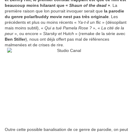
beaucoup moins hilarant que «
Shaun of the dead
»
. La
première raison que lon pourrait invoquer serait que
la parodie
du genre polar/buddy movie nest pas très originale
. Les
précédents et plus ou moins récents «
Ya-t-il un flic
» (désopilant
mais moins subtil), «
Qui a tué Pamela Rose ?
», «
La cité de la
peur
», ou encore «
Starsky et Hutch
» (remake de la série avec
Ben Stiller
), nous ont déjà offert pas mal de références
malmenées et de crises de rire.
Outre cette possible banalisation de ce genre de parodie, on peut