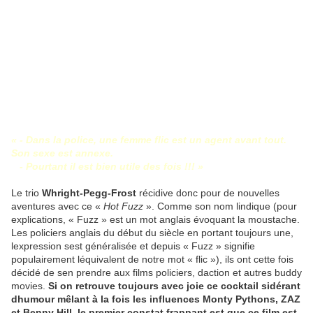
« - Dans la police, une femme flic est un agent avant tout.
Son sexe est annexe.
- Pourtant il est bien utile des fois !!! »
Le trio
Whright-Pegg-Frost
récidive donc pour de nouvelles
aventures avec ce «
Hot Fuzz
». Comme son nom lindique (pour
explications, « Fuzz » est un mot anglais évoquant la moustache.
Les policiers anglais du début du siècle en portant toujours une,
lexpression sest généralisée et depuis « Fuzz » signifie
populairement léquivalent de notre mot « flic »), ils ont cette fois
décidé de sen prendre aux films policiers, daction et autres buddy
movies.
Si on retrouve toujours avec joie ce cocktail sidérant
dhumour mêlant à la fois les influences Monty Pythons, ZAZ
et Benny Hill, le premier constat frappant est que ce film est