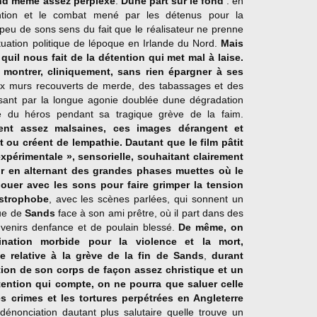
uand même assez perplexe
.
Dune part sur le fond
: en
ention et le combat mené par les détenus pour la
peu de sons sens du fait que le réalisateur ne prenne
tuation politique de lépoque en Irlande du Nord.
Mais
quil nous fait de la détention qui met mal à laise.
 montrer, cliniquement, sans rien épargner à ses
ux murs recouverts de merde, des tabassages et des
ssant par la longue agonie doublée dune dégradation
te du héros pendant sa tragique grève de la faim.
vent assez malsaines, ces images dérangent et
ou créent de lempathie. Dautant que le film pâtit
xpérimentale », sensorielle, souhaitant clairement
ur en alternant des grandes phases muettes où le
 jouer avec les sons pour faire grimper la tension
ustrophobe
, avec les scènes parlées, qui sonnent un
gue de
Sands
face à son ami prêtre, où il part dans des
enirs denfance et de poulain blessé.
De même, on
cination morbide pour la violence et la mort,
tie relative à la grève de la fin de Sands
,
durant
ation de son corps de façon assez christique et un
intention qui compte, on ne pourra que saluer celle
s crimes et les tortures perpétrées en Angleterre
dénonciation dautant plus salutaire quelle trouve un