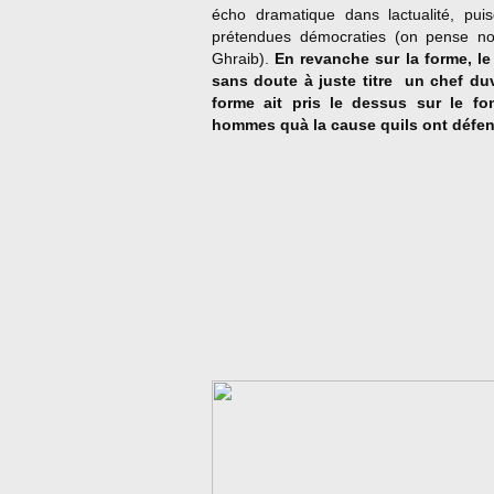
écho dramatique dans lactualité, pui
prétendues démocraties (on pense 
Ghraib).
En revanche sur la forme, le f
sans doute à juste titre  un chef du
forme ait pris le dessus sur le fo
hommes quà la cause quils ont défe