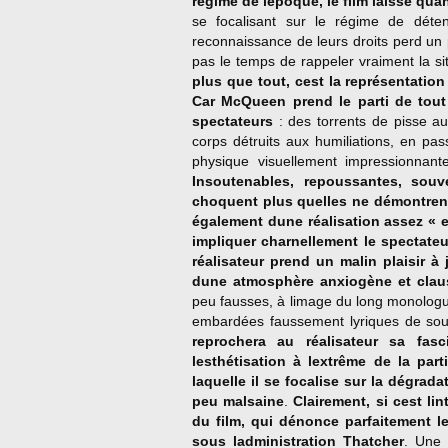
régime de lépoque, le film laisse q
se focalisant sur le régime de dét
reconnaissance de leurs droits perd un 
pas le temps de rappeler vraiment la si
plus que tout, cest la représentation 
Car McQueen prend le parti de tout
spectateurs
: des torrents de pisse a
corps détruits aux humiliations, en pa
physique visuellement impressionnan
Insoutenables, repoussantes, sou
choquent plus quelles ne démontrent 
également dune réalisation assez « e
impliquer charnellement le spectate
réalisateur prend un malin plaisir à
dune atmosphère anxiogène et cla
peu fausses, à limage du long monolo
embardées faussement lyriques de souv
reprochera au réalisateur sa fas
lesthétisation à lextrême de la par
laquelle il se focalise sur la dégrad
peu malsaine
.
Clairement, si cest l
du film, qui dénonce parfaitement le
sous ladministration Thatcher
. Une 