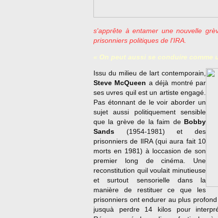
s'apprête à entamer une nouvelle grève
prisonniers politiques de l'IRA.
« On peut aussi se conduire comme u
Issu du milieu de lart contemporain,
Steve McQueen
a déjà montré par
ses uvres quil est un artiste engagé.
Pas étonnant de le voir aborder un
sujet aussi politiquement sensible
que la grève de la faim de
Bobby
Sands
(1954-1981) et des
prisonniers de lIRA (qui aura fait 10
morts en 1981) à loccasion de son
premier long de cinéma. Une
reconstitution quil voulait minutieuse
et surtout sensorielle dans la
manière de restituer ce que les
prisonniers ont endurer au plus profon
jusquà perdre 14 kilos pour interp