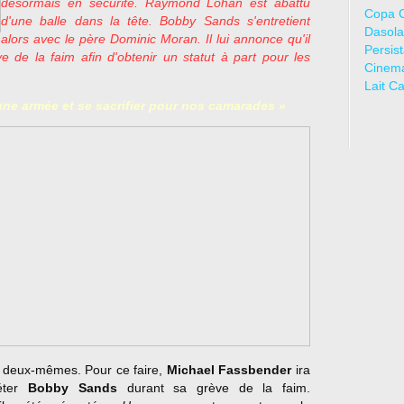
désormais en sécurité. Raymond Lohan est abattu
Copa 
d'une balle dans la tête. Bobby Sands s'entretient
Dasola
alors avec le père Dominic Moran. Il lui annonce qu'il
Persis
 de la faim afin d'obtenir un statut à part pour les
Cinem
Lait C
ne armée et se sacrifier pour nos camarades »
d deux-mêmes. Pour ce faire,
Michael Fassbender
ira
réter
Bobby Sands
durant sa grève de la faim.