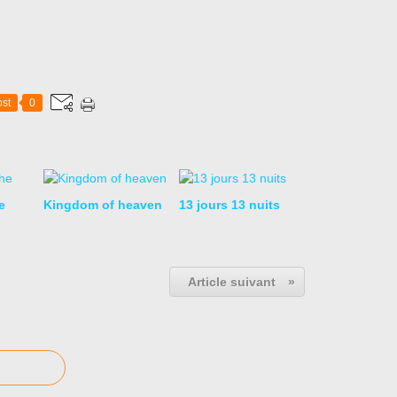
st
0
e
Kingdom of heaven
13 jours 13 nuits
Article suivant
»