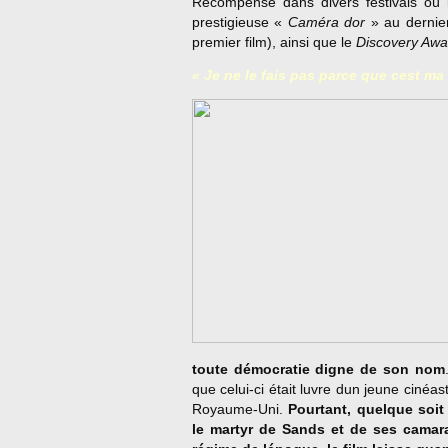
Récompensé dans divers festivals où 
prestigieuse «
Caméra dor
» au derni
premier film), ainsi que le
Discovery Awa
« Je ne le fais pas parce que cest ma 
toute démocratie digne de son nom
que celui-ci était luvre dun jeune cinéa
Royaume-Uni.
Pourtant, quelque soit
le martyr de Sands et de ses camar