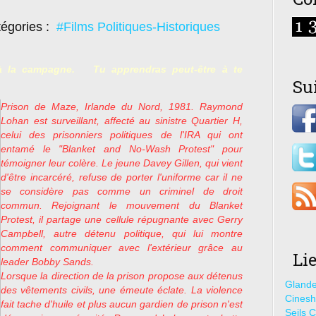
égories :
#Films Politiques-Historiques
s à la campagne.
 Tu apprendras peut-être à te
Su
Prison de Maze, Irlande du Nord, 1981. Raymond
Lohan est surveillant, affecté au sinistre Quartier H,
celui des prisonniers politiques de l'IRA qui ont
entamé le "Blanket and No-Wash Protest" pour
témoigner leur colère. Le jeune Davey Gillen, qui vient
d'être incarcéré, refuse de porter l'uniforme car il ne
se considère pas comme un criminel de droit
commun. Rejoignant le mouvement du Blanket
Protest, il partage une cellule répugnante avec Gerry
Campbell, autre détenu politique, qui lui montre
comment communiquer avec l'extérieur grâce au
Li
leader Bobby Sands.
Lorsque la direction de la prison propose aux détenus
Glande
des vêtements civils, une émeute éclate. La violence
Cines
fait tache d'huile et plus aucun gardien de prison n'est
Seils C