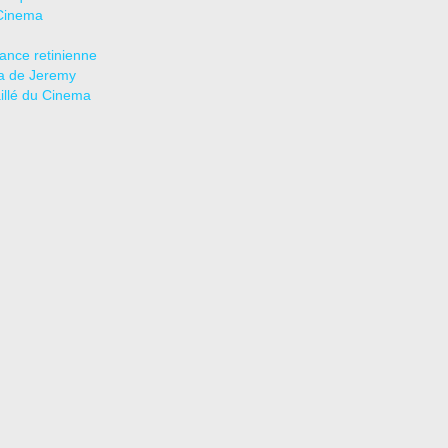
Cinema
tance retinienne
a de Jeremy
aillé du Cinema