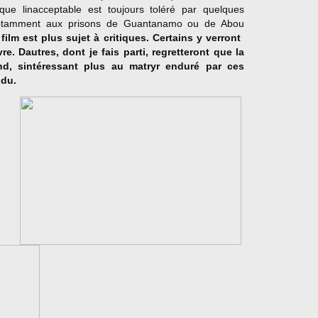
sque linacceptable est toujours toléré par quelques
notamment aux prisons de Guantanamo ou de Abou
ilm est plus sujet à critiques. Certains y verront 
vre. Dautres, dont je fais parti, regretteront que la
nd, sintéressant plus au matryr enduré par ces
ndu.