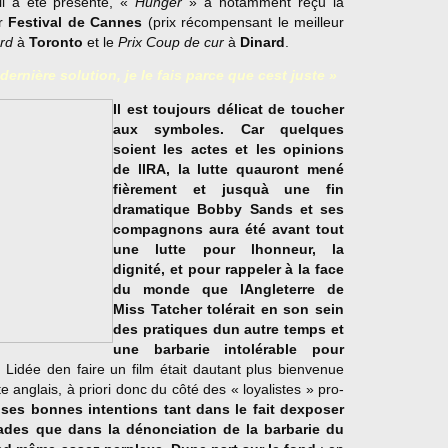
il a été présenté, «
Hunger
» a notamment reçu la
er
Festival de Cannes
(prix récompensant le meilleur
rd
à
Toronto
et le
Prix Coup de cur
à
Dinard
.
dernière solution, je le fais parce que cest juste »
Il est toujours délicat de toucher
aux symboles. Car quelques
soient les actes et les opinions
de lIRA, la lutte quauront mené
fièrement et jusquà une fin
dramatique Bobby Sands et ses
compagnons aura été avant tout
une lutte pour lhonneur, la
dignité, et pour rappeler à la face
du monde que lAngleterre de
Miss Tatcher tolérait en son sein
des pratiques dun autre temps et
une barbarie intolérable pour
. Lidée den faire un film était dautant plus bienvenue
ste anglais, à priori donc du côté des « loyalistes » pro-
 ses bonnes intentions tant dans le fait dexposer
ades que dans la dénonciation de la barbarie du