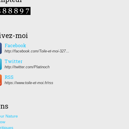
ivez-moi
Facebook
http://facebook.com/Toile-et-moi-327459350627274/
Twitter
http://twitter.com/Platinoch
RSS
https://www.toile-et-moi.fr/rss
ens
ur Nature
how
ritiques