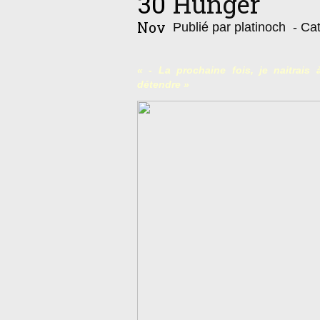
30
Hunger
Nov
Publié par platinoch
- Cat
« - La prochaine fois, je naitrai
détendre »