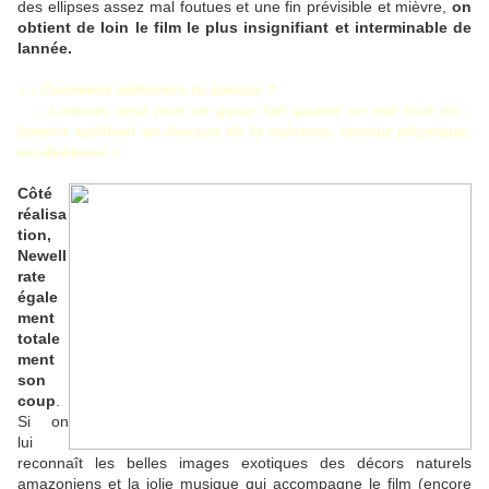
des ellipses assez mal foutues et une fin prévisible et mièvre,
on
obtient de loin le film le plus insignifiant et interminable de
lannée.
« - Comment définirais-tu lamour ?
- Lamour, cest tout ce quon fait quand on est tout nu :
lamour spirituel en-dessus de la ceinture, lamour physique,
en-dessous »
Côté
réalisa
tion,
Newell
rate
égale
ment
totale
ment
son
coup
.
Si on
lui
reconnaît les belles images exotiques des décors naturels
amazoniens et la jolie musique qui accompagne le film (encore