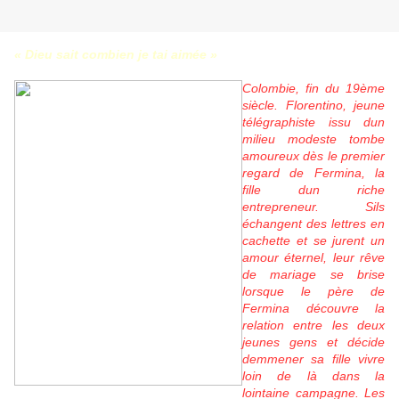
« Dieu sait combien je tai aimée »
Colombie, fin du 19ème
siècle. Florentino, jeune
télégraphiste issu dun
milieu modeste tombe
amoureux dès le premier
regard de Fermina, la
fille dun riche
entrepreneur. Sils
échangent des lettres en
cachette et se jurent un
amour éternel, leur rêve
de mariage se brise
lorsque le père de
Fermina découvre la
relation entre les deux
jeunes gens et décide
demmener sa fille vivre
loin de là dans la
lointaine campagne. Les