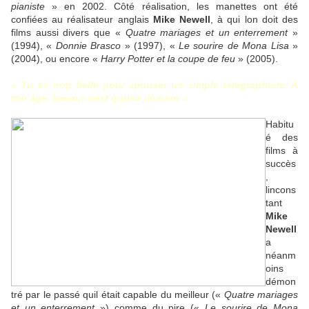
pianiste
» en 2002. Côté réalisation, les manettes ont été
confiées au réalisateur anglais
Mike Newell
, à qui lon doit des
films aussi divers que «
Quatre mariages et un enterrement
»
(1994), «
Donnie Brasco
» (1997), «
Le sourire de Mona Lisa
»
(2004), ou encore «
Harry Potter et la coupe de feu
» (2005).
« Tu es trop belle pour épouser un simple télégraphiste. A
ton âge, lamour nest quune illusion »
Habitu
é des
films à
succès
,
lincons
tant
Mike
Newell
a
néanm
oins
démon
tré par le passé quil était capable du meilleur («
Quatre mariages
et un enterrement
») comme du pire («
Le sourire de Mona