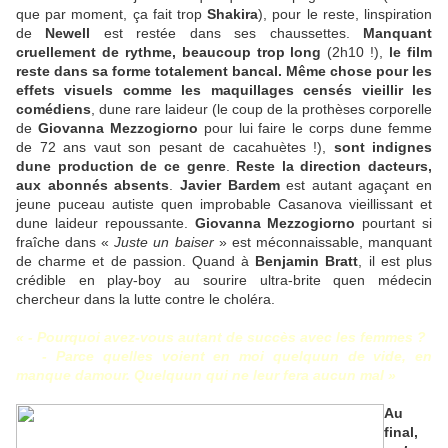
que par moment, ça fait trop
Shakira
), pour le reste, linspiration
de
Newell
est restée dans ses chaussettes.
Manquant
cruellement de rythme, beaucoup trop long
(2h10 !),
le film
reste dans sa forme totalement bancal.
Même chose pour les
effets visuels comme les maquillages censés vieillir les
comédiens
, dune rare laideur (le coup de la prothèses corporelle
de
Giovanna Mezzogiorno
pour lui faire le corps dune femme
de 72 ans vaut son pesant de cacahuètes !),
sont indignes
dune production de ce genre
.
Reste la direction dacteurs,
aux abonnés absents
.
Javier Bardem
est autant agaçant en
jeune puceau autiste quen improbable Casanova vieillissant et
dune laideur repoussante.
Giovanna Mezzogiorno
pourtant si
fraîche dans «
Juste un baiser
» est méconnaissable, manquant
de charme et de passion. Quand à
Benjamin Bratt
, il est plus
crédible en play-boy au sourire ultra-brite quen médecin
chercheur dans la lutte contre le choléra.
« - Pourquoi avez-vous autant de succès avec les femmes ?
- Parce quelles voient en moi quelquun de vide, en
manque damour. Quelquun qui ne leur fera aucun mal »
Au
final,