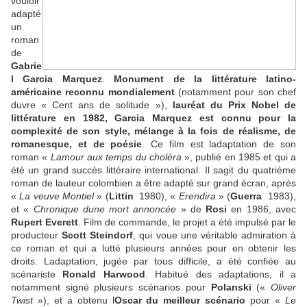
vouloir
adapté
un
roman
de
Gabrie
l Garcia Marquez
.
Monument de la littérature latino-
américaine reconnu mondialement
(notamment pour son chef
duvre « Cent ans de solitude »),
lauréat du Prix Nobel de
littérature en 1982, Garcia Marquez est connu pour la
complexité de son style, mélange à la fois de réalisme, de
romanesque, et de poésie
. Ce film est ladaptation de son
roman «
Lamour aux temps du choléra
», publié en 1985 et qui a
été un grand succès littéraire international. Il sagit du quatrième
roman de lauteur colombien a être adapté sur grand écran, après
«
La veuve Montiel
» (
Littin
 1980), «
Erendira
» (
Guerra
 1983),
et «
Chronique dune mort annoncée
» de
Rosi
en 1986, avec
Rupert Everett
. Film de commande, le projet a été impulsé par le
producteur
Scott Steindorf
, qui voue une véritable admiration à
ce roman et qui a lutté plusieurs années pour en obtenir les
droits. Ladaptation, jugée par tous difficile, a été confiée au
scénariste
Ronald Harwood
. Habitué des adaptations, il a
notamment signé plusieurs scénarios pour
Polanski
(«
Oliver
Twist
»), et a obtenu l
Oscar du meilleur scénario
pour «
Le