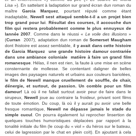
Lisa
»). En sattelant à ladaptation sur grand écran dun roman du
maître
Garcia Marquez
, pourtant réputé comme étant
inadaptable,
Newell sest attaqué semble-t-il a un projet bien
trop grand pour lui
.
Résultat des courses, il accouche dun
film qui restera probablement comme le plus ennuyeux de
lannée 2007
. Comme dans le réussi «
Le voile des illusions
»
(
Curran
 2007), adaptation dun roman de
Somerset Maugham
dont lhistoire est assez semblable, i
l y avait dans cette histoire
de Garcia Marquez  une grande histoire damour contrariée
dans une ambiance coloniale  matière à faire un grand film
romanesque
. Hélas, il nen est rien, la faute à une mise en scène
consternante de mollesse. Se contentant daligner de belles
images des paysages naturels et urbains aux couleurs bariolées,
l
e film de Newell manque cruellement de souffle, de chair,
dénergie, et surtout, de passion. Un comble pour un film
damour!
Là où il ne fallait surtout avoir peur de faire dans le
sirupeux,
Newell
joue au contraire la froideur, privant sont films
de toute émotion. Du coup, là où il y aurait pu avoir une belle
fresque romantique,
Newell ne dépasse jamais le stade du
simple cucul
. On pourra également lui reprocher linsertion de
quelques touches humoristiques déplacées par rapport à la
tonalité initiale du film (le coup du « viol » du héros sur le bateau,
celui de lagression par le chat en plein coït). En ajoutant à cela