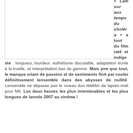
«
Lam
our
aux
temps
du
cholér
a
» a
tout
du film
raté et
indige
ste
: longueur, lourdeur, esthétisme discutable, adaptation écrite
à la truelle, et interprétation bas de gamme.
Mais pire que tout,
le manque criant de passion et de sentiments finit par couler
définitivement lensemble dans des abysses de nullité
.
Lensemble ne dépasse pas le niveau dun téléfilm de laprès-midi
pour M6.
Les deux heures les plus interminables et les plus
longues de lannée 2007 au cinéma !