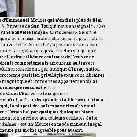
ise d’Emmanuel Mouret qui n’en finit plus de film
. A l’inverse de
Sun Tzu
qui nous enseignait «
L’art
 (une nouvelle fois) à «
L’art d’aimer
»
. Selon le
isque a priori accessible à chacun sans pour autant
» universelle. Ainsi il n’y a pas une seule façon
ns de faire, chacun agissant selon son propre
r et le désir (thèmes centraux de l’œuvre de
férents comportements amoureux au travers
Malheureusement, par manque d’imagination
crocosme parisien privilégié (tous sont libraires
 de magnifique et immenses appartements).
Si
drôles que réussies
(le trio
uple
Cluzet/Bel
, voire le segment
 et c’est là l’une des grandes faiblesses du film à
al, la plupart des autres saynètes s’avérant
our l’essentiel par quelques dialogues biens
(mention spéciale aux toujours géniales
Julie
t d’aimer
» est un Mouret en mode mineur. Inégal
demeure pas moins agréable pour autant.