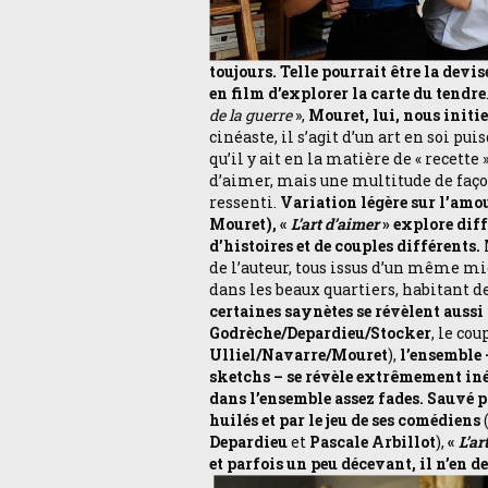
toujours. Telle pourrait être la dev
en film d’explorer la carte du tendre
de la guerre
»,
Mouret, lui, nous initie
cinéaste, il s’agit d’un art en soi pu
qu’il y ait en la matière de « recette 
d’aimer, mais une multitude de faço
ressenti.
Variation légère sur l’amou
Mouret), «
L’art d’aimer
» explore dif
d’histoires et de couples différents.
de l’auteur, tous issus d’un même mi
dans les beaux quartiers, habitant
certaines saynètes se révèlent aussi 
Godrèche/Depardieu/Stocker
, le co
Ulliel/Navarre/Mouret
),
l’ensemble –
sketchs – se révèle extrêmement inég
dans l’ensemble assez fades. Sauvé p
huilés et par le jeu de ses comédiens
Depardieu
et
Pascale Arbillot
),
«
L’ar
et parfois un peu décevant, il n’en 