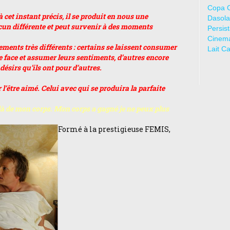
Copa 
et instant précis, il se produit en nous une
Dasola
acun différente et peut survenir à des moments
Persis
Cinem
ments très différents : certains se laissent consumer
Lait C
re face et assumer leurs sentiments, d’autres encore
ésirs qu’ils ont pour d’autres.
 l’être aimé. Celui avec qui se produira la parfaite
elà de mon corps. Mon corps a gagné je ne peux plus
Formé à la prestigieuse FEMIS,