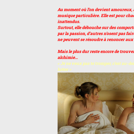
Au moment où l’on devient amoureux, à c
musique particulière. Elle est pour ch
inattendus.
Surtout, elle débouche sur des comporte
par la passion, d’autres n’osent pas fai
ne peuvent se résoudre à renoncer aux d
Mais le plus dur reste encore de trouver
alchimie…
« Je ne veux pas te tromper, c’est au-d
lutter »