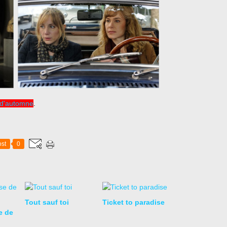
 d'automne
.
st
0
Tout sauf toi
Ticket to paradise
e de