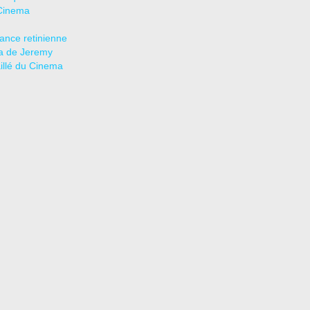
Cinema
tance retinienne
a de Jeremy
aillé du Cinema