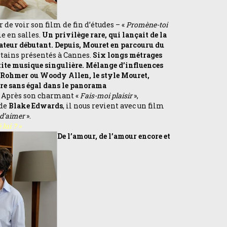
 de voir son film de fin d’études – «
Promène-toi
ie en salles.
Un privilège rare, qui lançait de la
sateur débutant. Depuis, Mouret en parcouru du
ertains présentés à Cannes.
Six longs métrages
etite musique singulière. Mélange d’influences
c Rohmer ou Woody Allen, le style Mouret,
ure sans égal dans le panorama
. Après son charmant «
Fais-moi plaisir
»,
 de
Blake Edwards
, il nous revient avec un film
 d’aimer
».
 lui ? »
De l’amour, de l’amour encore et