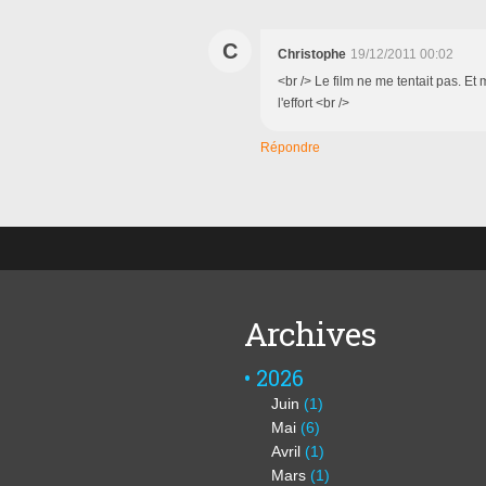
C
Christophe
19/12/2011 00:02
<br /> Le film ne me tentait pas. Et 
l'effort <br />
Répondre
Archives
2026
Juin
(1)
Mai
(6)
Avril
(1)
Mars
(1)