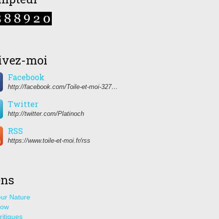
ivez-moi
Facebook
http://facebook.com/Toile-et-moi-327459350627274/
Twitter
http://twitter.com/Platinoch
RSS
https://www.toile-et-moi.fr/rss
ens
ur Nature
how
ritiques