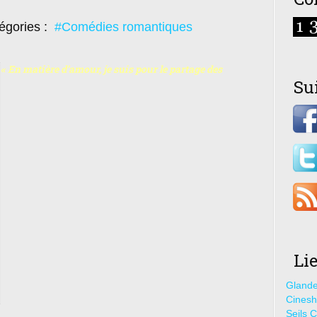
égories :
#Comédies romantiques
« En matière d’amour, je suis pour le partage des
Su
Li
Glande
Cines
Seils C