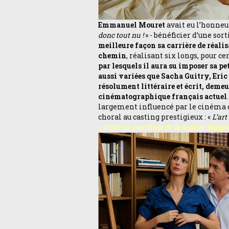
Emmanuel Mouret
avait eu l’honneur
donc tout nu !
» - bénéficier d’une sort
meilleure façon sa carrière de réali
chemin
, réalisant six longs, pour c
par lesquels il aura su imposer sa p
aussi variées que Sacha Guitry, Eri
résolument littéraire et écrit, deme
cinématographique français actuel
largement influencé par le cinéma
choral au casting prestigieux : «
L’art
« Etait-ce une faute de la désirer malgré