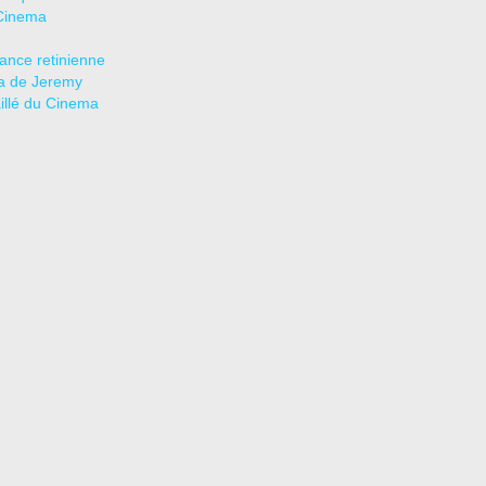
Cinema
tance retinienne
a de Jeremy
aillé du Cinema