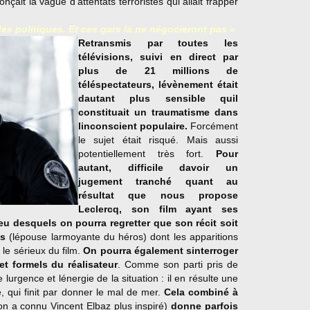
ait la vague d'attentats terroristes qui allait frapper
des politiques. Et ces gars là ne négocieront pas »
Retransmis par toutes les
télévisions, suivi en direct par
plus de 21 millions de
téléspectateurs, lévènement était
dautant plus sensible quil
constituait un traumatisme dans
linconscient populaire.
Forcément
le sujet était risqué. Mais aussi
potentiellement très fort.
Pour
autant, difficile davoir un
jugement tranché quant au
résultat que nous propose
Leclercq, son film ayant ses
ieu desquels on pourra regretter que son récit soit
es
(lépouse larmoyante du héros) dont les apparitions
 le sérieux du film.
On pourra également sinterroger
et formels du réalisateur
. Comme son parti pris de
lurgence et lénergie de la situation : il en résulte une
, qui finit par donner le mal de mer.
Cela combiné à
n a connu Vincent Elbaz plus inspiré)
donne parfois