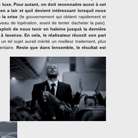
e luxe.
Pour autant, on doit reconnaitre aussi à cet
en a lair et quil devient intéressant lorsquil nous
 la crise
(le gouvernement qui obtient rapidement et
veau de lopération, avant de tenter dacheter la paix).
exploit de nous tenir en haleine jusquà la dernière
à lavance. En cela, le réalisateur réussit son pari
 un tel sujet aurait mérité un meilleur traitement, plus
entaire.
Reste que dans lensemble, le résultat est