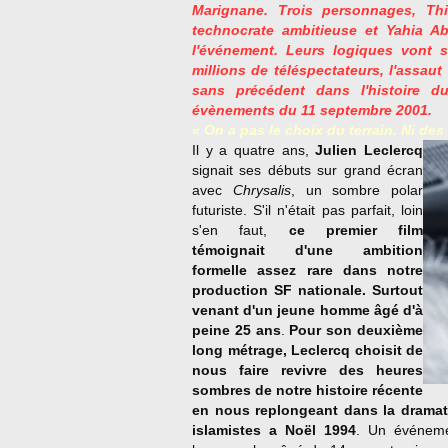
Marignane. Trois personnages, Th
technocrate ambitieuse et Yahia Ab
l'événement. Leurs logiques vont s
millions de téléspectateurs, l'assau
sans précédent dans l'histoire du 
évènements du 11 septembre 2001.
« On a pas le choix du terrain. Ni des
Il y a quatre ans,
Julien Leclercq
signait ses débuts sur grand écran
avec
Chrysalis
, un sombre polar
futuriste. S'il n'était pas parfait, loin
s'en faut,
ce premier film
témoignait d'une ambition
formelle assez rare dans notre
production SF nationale. Surtout
venant d'un jeune homme âgé d'à
peine 25 ans
.
Pour son deuxième
long métrage, Leclercq choisit de
nous faire revivre des heures
sombres de notre histoire récente
en nous replongeant dans la dramati
islamistes a Noël 1994
. Un événemen