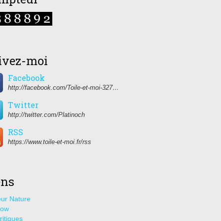
ivez-moi
Facebook
http://facebook.com/Toile-et-moi-327459350627274/
Twitter
http://twitter.com/Platinoch
RSS
https://www.toile-et-moi.fr/rss
ens
ur Nature
how
ritiques