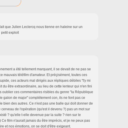
 fait que Julien Leclercq nous tienne en haleine sur un
petit exploit
nement a été tellement marquant, il se devait de ne pas se
 ce mauvais téléfilm d'amateur. Et préçisément, toutes ces
upide, ces acteurs mal dirigés aux répliques débiles "t'y mi
ait du être extraordinaire, au lieu de cette lenteur qui n'en fini
s oublier ces commentaires risibles du genre "la République
 galon de major" complètement con, ils ne font pas ce
le bien des autres. Ce n'est pas une balle qui doit donner de
e cerveau de l'opération (qu'est il devenu ?) pas un mot sur
isté ? qu'elle t-elle devenue par la suite ? rien sur le
 Ce film n'aurait jamais du être imprécis, et je ne peux pas
ire et nos émotions, on se doit d'être exigeant.