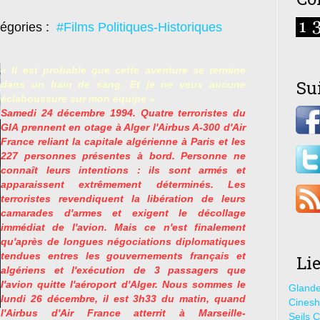
égories :
#Films Politiques-Historiques
« Il est probable que cette aventure se termine
Su
dans un bain de sang. Et je ne veux aucune
éclaboussure sur mon équipe »
Samedi 24 décembre 1994. Quatre terroristes du
GIA prennent en otage à Alger l'Airbus A-300 d'Air
France reliant la capitale algérienne à Paris et les
227 personnes présentes à bord. Personne ne
connaît leurs intentions : ils sont armés et
apparaissent extrêmement déterminés. Les
terroristes revendiquent la libération de leurs
camarades d'armes et exigent le décollage
immédiat de l'avion. Mais ce n'est finalement
qu'après de longues négociations diplomatiques
tendues entres les gouvernements français et
Li
algériens et l'exécution de 3 passagers que
l'avion quitte l'aéroport d'Alger. Nous sommes le
Glande
lundi 26 décembre, il est 3h33 du matin, quand
Cines
l'Airbus d'Air France atterrit à Marseille-
Seils C