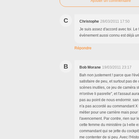
Ajouter un commentaire
C
Christophe
28/03/2011 17:50
Je suis assez d'accord avec toi. Le
évènement aussi connu est déjà un 
Répondre
B
Bob Morane
19/03/2011 23:17
Bah non justement ! parce que l'évé
satisfaire de peu, et surtout pas de
scènes inutiles, ce jeu de caméra st
m'onlive li pasrelle", et l'assaut aur
pas au point de nous endormir. san
n'a pas accordé au commandant X le
métier pour une carrière mais pour 
l'avencement. Par contre, rien sur l
cette femme du ministère (a t-elle ex
commandant qui se jette du cockpit)
me contenter de si peu. Avec l'Histo