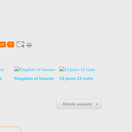
st
0
e
Kingdom of heaven
13 jours 13 nuits
Article suivant
»