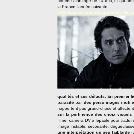
homme alors âgé de 14 ans, et qui annonç
la France l'année suivante.
« En face ce sont des guerriers. Pas 
qualités et ses défauts. En premier l
parasité par des personnages inutil
napportent pas grand-chose et affectent
sur la pertinence des choix visuels 
filmer caméra DV à lépaule pour traduire 
image instable, secouante, dégueulasse
une interprétation un peu faiblarde
(o