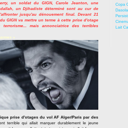
ierry, un soldat du GIGN, Carole Jeanton, une
Copa 
dallah, un Djihadiste déterminé sont au cur de
Dasola
'affronter jusqu'au dénouement final. Devant 21
Persis
t du GIGN va mettre un terme à cette prise d'otage
Cinem
terrorisme... mais annonciatrice des terribles
Lait C
 armes »
que prise d'otages du vol AF Alger/Paris par des
t terrible qui allait marquer durablement le jeune