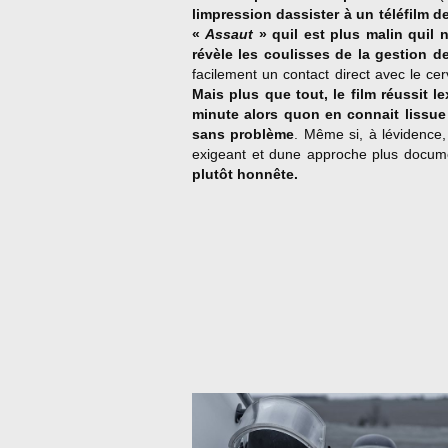
limpression dassister à un téléfilm d
«
Assaut
» quil est plus malin quil n
révèle les coulisses de la gestion de
facilement un contact direct avec le cer
Mais plus que tout, le film réussit l
minute alors quon en connait lissue 
sans problème
. Même si, à lévidence,
exigeant et dune approche plus docum
plutôt honnête.