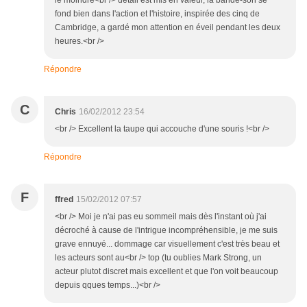
le moindre<br /> détail est mis en valeur, la bande-son se
fond bien dans l'action et l'histoire, inspirée des cinq de
Cambridge, a gardé mon attention en éveil pendant les deux
heures.<br />
Répondre
C
Chris
16/02/2012 23:54
<br /> Excellent la taupe qui accouche d'une souris !<br />
Répondre
F
ffred
15/02/2012 07:57
<br /> Moi je n'ai pas eu sommeil mais dès l'instant où j'ai
décroché à cause de l'intrigue incompréhensible, je me suis
grave ennuyé... dommage car visuellement c'est très beau et
les acteurs sont au<br /> top (tu oublies Mark Strong, un
acteur plutot discret mais excellent et que l'on voit beaucoup
depuis qques temps...)<br />