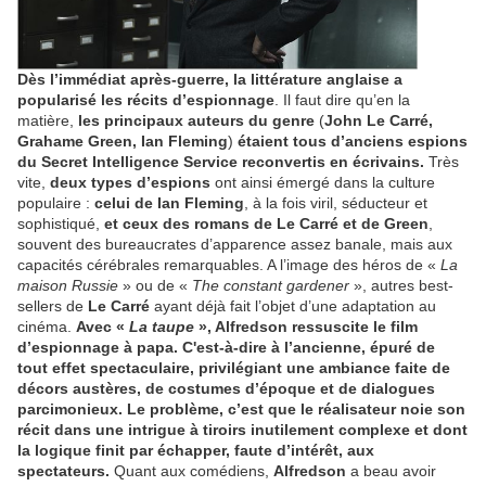
Dès l’immédiat après-guerre, la littérature anglaise a
popularisé les récits d’espionnage
. Il faut dire qu’en la
matière,
les principaux auteurs du genre
(
John Le Carré,
Grahame Green, Ian Fleming
)
étaient tous d’anciens espions
du Secret Intelligence Service reconvertis en écrivains.
Très
vite,
deux types d’espions
ont ainsi émergé dans la culture
populaire :
celui de Ian Fleming
, à la fois viril, séducteur et
sophistiqué,
et ceux des romans de Le Carré et de Green
,
souvent des bureaucrates d’apparence assez banale, mais aux
capacités cérébrales remarquables. A l’image des héros de «
La
maison Russie
» ou de «
The constant gardener
», autres best-
sellers de
Le Carré
ayant déjà fait l’objet d’une adaptation au
cinéma.
Avec «
La taupe
», Alfredson ressuscite le film
d’espionnage à papa. C'est-à-dire à l’ancienne, épuré de
tout effet spectaculaire, privilégiant une ambiance faite de
décors austères, de costumes d’époque et de dialogues
parcimonieux. Le problème, c’est que le réalisateur noie son
récit dans une intrigue à tiroirs inutilement complexe et dont
la logique finit par échapper, faute d’intérêt, aux
spectateurs.
Quant aux comédiens,
Alfredson
a beau avoir