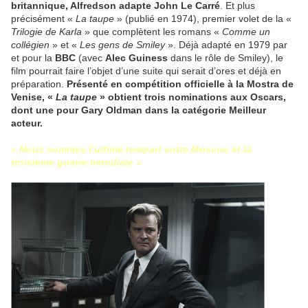
britannique, Alfredson adapte John Le Carré
. Et plus
précisément «
La taupe
» (publié en 1974), premier volet de la «
Trilogie de Karla
» que complètent les romans «
Comme un
collégien
» et «
Les gens de Smiley
». Déjà adapté en 1979 par
et pour la
BBC
(avec
Alec Guiness
dans le rôle de Smiley), le
film pourrait faire l’objet d’une suite qui serait d’ores et déjà en
préparation.
Présenté en compétition officielle à la Mostra de
Venise, «
La taupe
» obtient trois nominations aux Oscars,
dont une pour Gary Oldman dans la catégorie Meilleur
acteur.
« Nous sommes l’ultime rempart entre Moscou et la
troisième guerre mondiale »