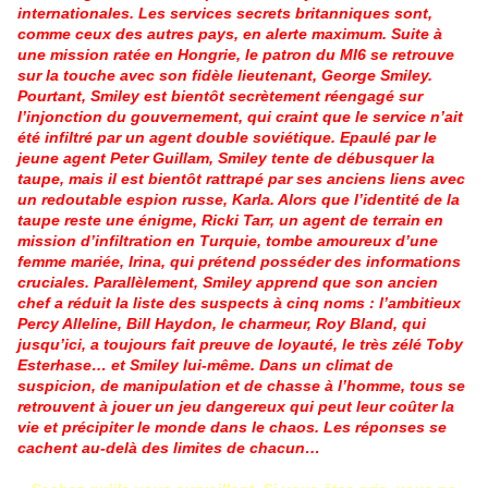
internationales. Les services secrets britanniques sont,
comme ceux des autres pays, en alerte maximum. Suite à
une mission ratée en Hongrie, le patron du MI6 se retrouve
sur la touche avec son fidèle lieutenant, George Smiley.
Pourtant, Smiley est bientôt secrètement réengagé sur
l’injonction du gouvernement, qui craint que le service n’ait
été infiltré par un agent double soviétique. Epaulé par le
jeune agent Peter Guillam, Smiley tente de débusquer la
taupe, mais il est bientôt rattrapé par ses anciens liens avec
un redoutable espion russe, Karla. Alors que l’identité de la
taupe reste une énigme, Ricki Tarr, un agent de terrain en
mission d’infiltration en Turquie, tombe amoureux d’une
femme mariée, Irina, qui prétend posséder des informations
cruciales. Parallèlement, Smiley apprend que son ancien
chef a réduit la liste des suspects à cinq noms : l’ambitieux
Percy Alleline, Bill Haydon, le charmeur, Roy Bland, qui
jusqu’ici, a toujours fait preuve de loyauté, le très zélé Toby
Esterhase… et Smiley lui-même. Dans un climat de
suspicion, de manipulation et de chasse à l’homme, tous se
retrouvent à jouer un jeu dangereux qui peut leur coûter la
vie et précipiter le monde dans le chaos. Les réponses se
cachent au-delà des limites de chacun…