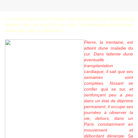
« Le truc qui me fait triper, cest dobserver les gens par la
fenêtre. Qui ils sont. Où ils vont. Ils deviennent les héros
dhistoires que je minvente »
Pierre, la trentaine, est
atteint dune maladie du
cur. Dans lattente dune
éventuelle
transplantation
cardiaque, il sait que ses
semaines sont
comptées. Nosant se
confier quà sa sur, et
senfonçant peu à peu
dans un état de déprime
permanent, il occupe ses
journées à observer la
vie, dehors, dans un
Paris constamment en
mouvement et
débordant dénergie. Sa