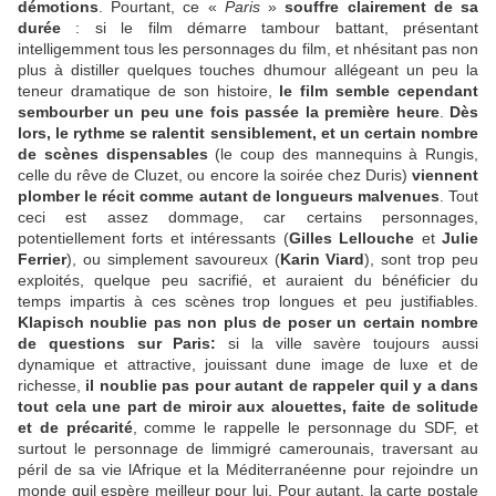
démotions
. Pourtant, ce «
Paris
»
souffre clairement de sa
durée
: si le film démarre tambour battant, présentant
intelligemment tous les personnages du film, et nhésitant pas non
plus à distiller quelques touches dhumour allégeant un peu la
teneur dramatique de son histoire,
le film semble cependant
sembourber un peu une fois passée la première heure
.
Dès
lors, le rythme se ralentit sensiblement, et un certain nombre
de scènes dispensables
(le coup des mannequins à Rungis,
celle du rêve de Cluzet, ou encore la soirée chez Duris)
viennent
plomber le récit comme autant de longueurs malvenues
. Tout
ceci est assez dommage, car certains personnages,
potentiellement forts et intéressants (
Gilles Lellouche
et
Julie
Ferrier
), ou simplement savoureux (
Karin Viard
), sont trop peu
exploités, quelque peu sacrifié, et auraient du bénéficier du
temps impartis à ces scènes trop longues et peu justifiables.
Klapisch noublie pas non plus de poser un certain nombre
de questions sur Paris:
si la ville savère toujours aussi
dynamique et attractive, jouissant dune image de luxe et de
richesse,
il noublie pas pour autant de rappeler quil y a dans
tout cela une part de miroir aux alouettes, faite de solitude
et de précarité
, comme le rappelle le personnage du SDF, et
surtout le personnage de limmigré camerounais, traversant au
péril de sa vie lAfrique et la Méditerranéenne pour rejoindre un
monde quil espère meilleur pour lui. Pour autant, la carte postale