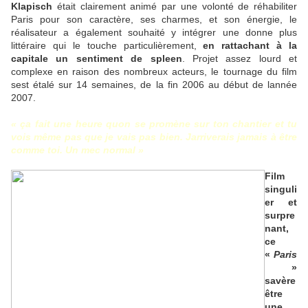
Klapisch
était clairement animé par une volonté de réhabiliter
Paris pour son caractère, ses charmes, et son énergie, le
réalisateur a également souhaité y intégrer une donne plus
littéraire qui le touche particulièrement,
en rattachant à la
capitale un sentiment de spleen
. Projet assez lourd et
complexe en raison des nombreux acteurs, le tournage du film
sest étalé sur 14 semaines, de la fin 2006 au début de lannée
2007.
« ça fait une heure quon se promène sur ton chantier et tu
vois même pas que je vais pas bien. Jarriverais jamais à être
comme toi. Un mec normal »
Film
singuli
er et
surpre
nant,
ce
«
Paris
»
savère
être
une