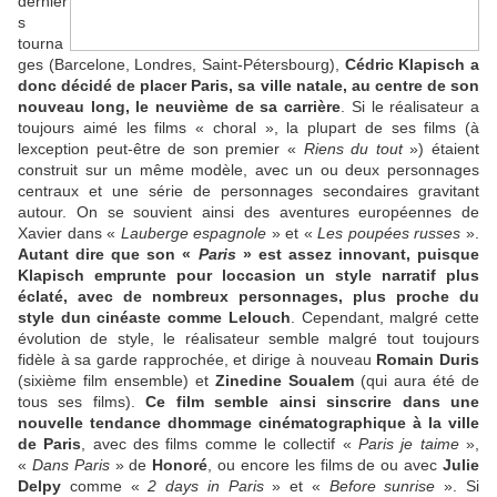
dernier
s
tourna
ges (Barcelone, Londres, Saint-Pétersbourg),
Cédric Klapisch
a
donc décidé de placer Paris, sa ville natale, au centre de son
nouveau long, le neuvième de sa carrière
. Si le réalisateur a
toujours aimé les films « choral », la plupart de ses films (à
lexception peut-être de son premier «
Riens du tout
») étaient
construit sur un même modèle, avec un ou deux personnages
centraux et une série de personnages secondaires gravitant
autour. On se souvient ainsi des aventures européennes de
Xavier dans «
Lauberge espagnole
» et «
Les poupées russes
».
Autant dire que son «
Paris
» est assez innovant, puisque
Klapisch emprunte pour loccasion un style narratif plus
éclaté, avec de nombreux personnages, plus proche du
style dun cinéaste comme Lelouch
. Cependant, malgré cette
évolution de style, le réalisateur semble malgré tout toujours
fidèle à sa garde rapprochée, et dirige à nouveau
Romain Duris
(sixième film ensemble) et
Zinedine Soualem
(qui aura été de
tous ses films).
Ce film semble ainsi sinscrire dans une
nouvelle tendance dhommage cinématographique à la ville
de Paris
, avec des films comme le collectif «
Paris je taime
»,
«
Dans Paris
» de
Honoré
, ou encore les films de ou avec
Julie
Delpy
comme «
2 days in Paris
» et «
Before sunrise
». Si