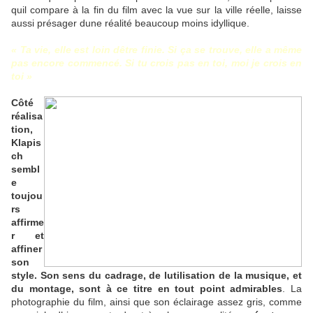
quil compare à la fin du film avec la vue sur la ville réelle, laisse
aussi présager dune réalité beaucoup moins idyllique.
« Ta vie, elle est loin dêtre finie. Si ça se trouve, elle a même
pas encore commencé. Si tu crois pas en toi, moi je crois en
toi »
Côté
réalisa
tion,
Klapis
ch
sembl
e
toujou
rs
affirme
r et
affiner
son
style. Son sens du cadrage, de lutilisation de la musique, et
du montage, sont à ce titre en tout point admirables
. La
photographie du film, ainsi que son éclairage assez gris, comme