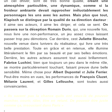
un ciel dhiver, sont de très bonne qualité,
créant une
atmosphère particulière, une dynamique, comme si la
froideur ambiante devait rapprocher inéluctablement les
personnages les uns avec les autres
.
Mais plus que tout,
Klapisch se distingue par la qualité de sa direction dacteur
:
il aime ses acteurs, il aime les diriger, et cela se sent.
On
passera sur la déception Romain Duris
, qui, une nouvelle fois,
nous livre une non-performance, un jeu assez creux laissant
passer trop peu démotions. Car derrière, cest
Juliette Binoche
,
nouvelle venue dans lunivers du réalisateur, qui livre une très
belle prestation. Toute en grâce et en retenue, elle illumine
littéralement le film par sa beauté et par ses belles émotions.
Derrière, les autres acteurs assurent tout aussi brillamment.
Fabrice Luchini
, bien que toujours un peu dans le même rôle,
se montre particulièrement touchant, faisant preuve dune belle
sensibilité. Même chose pour
Albert Dupontel
et
Julie Ferrier
.
Peut-être moins en vues, les performances de
François Cluzet
,
Mélanie Laurent
, et
Gilles Lellouche
, sont toutes aussi
convaincantes.
« Ils savent pas la chance quils ont ceux-là de pouvoir
marcher, courir, râler, être en retard. De pouvoir être juste
comme ça, insouciant dans Paris »
.