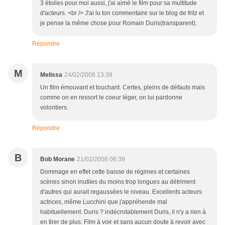
3 étoiles pour moi aussi, j'ai aimé le film pour sa multitude
d'acteurs. <br /> J'ai lu ton commentaire sur le blog de fritz et
je pense la même chose pour Romain Duris(transparent).
Répondre
M
Melissa
24/02/2008 13:39
Un film émouvant et touchant. Certes, pleins de défauts mais
comme on en ressort le coeur léger, on lui pardonne
volontiers.
Répondre
B
Bob Morane
21/02/2008 06:39
Dommage en effet cette baisse de régimes et certaines
scènes sinon inutiles du moins trop longues au détriment
d'autres qui aurait regaussées le niveau. Excellents acteurs
actrices, même Lucchini que j'appréhende mal
habituellement. Duris ? indécrotablement Duris, il n'y a rien à
en tirer de plus. Film à voir et sans aucun doute à revoir avec