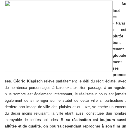
Au
final,
ce
«
Paris
» est
plutôt
bon,
tenant
globale
ment
ses
promes
ses
.
Cédric Klapisch
relève parfaitement le défi du récit éclaté, avec
de nombreux personnages à faire exister. Son passage à un registre
plus sombre est également intéressant, le réalisateur noubliant jamais
également de sinterroger sur le statut de cette ville si particulière :
derrière son image de ville des plaisirs et du luxe, se cache un envers
du décor moins reluisant, la ville étant aussi constituée dun nombre
incroyable de petites solitudes.
Si sa réalisation est toujours aussi
affûtée et de qualité, on pourra cependant reprocher à son film un