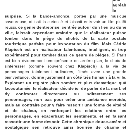
agréab
le
surprise
. Si la bande-annonce, portée par une musique
savoureuse, attisait la curiosité et laissait entrevoir un film plutôt
réussi,
ce genre dentreprise, centrée autour dun lieu ou dune
ville, laissait cependant craindre que le réalisateur puisse
tomber dans le piège du cliché, de la carte postale
touristique parfaite pour lexportation du film. Mais Cédric
Klapisch est un réalisateur talentueux, intelligent, et trop
expérimenté pour tomber dans ce genre de pièges
. Si Paris
est bien évidemment omniprésente en arrière-plan, le choix de
sintéresser (comme souvent chez
Klapisch
) à la vie de
personnages totalement ordinaires, filmés avec une grande
bienveillance,
donne justement un côté très humain à la ville
.
Explorant un registre plus sombre et plus dramatique quà
laccoutumée, le réalisateur décide ici de parler de la mort, et
dy confronter directement ou indirectement ses
personnages, non pas pour créer une ambiance morbide,
mais au contraire pour y faire ressortir une forme de vitalité
et de chaleur, en renforçant les relations entre les
personnages, en exacerbant les sentiments, et en faisant
ressortir une forme despoir
.
Cette chronique douce-amère et
nostalgique sen retrouve ainsi bourrée de charme et