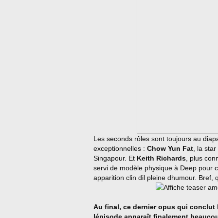
Les seconds rôles sont toujours au diap
exceptionnelles :
Chow Yun Fat
, la sta
Singapour. Et
Keith Richards
, plus con
servi de modèle physique à Deep pour c
apparition clin dil pleine dhumour. Bref,
Au final, ce dernier opus qui conclut
lépisode apparaît finalement beauco