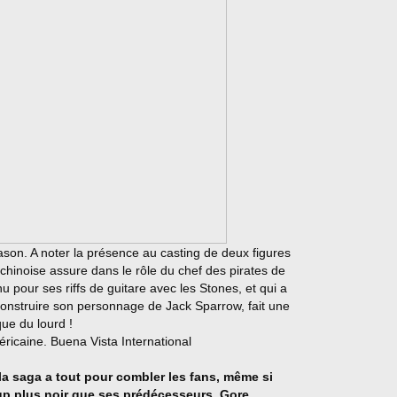
ason. A noter la présence au casting de deux figures
r chinoise assure dans le rôle du chef des pirates de
nu pour ses riffs de guitare avec les Stones, et qui a
onstruire son personnage de Jack Sparrow, fait une
 que du lourd !
 la saga a tout pour combler les fans, même si
up plus noir que ses prédécesseurs. Gore