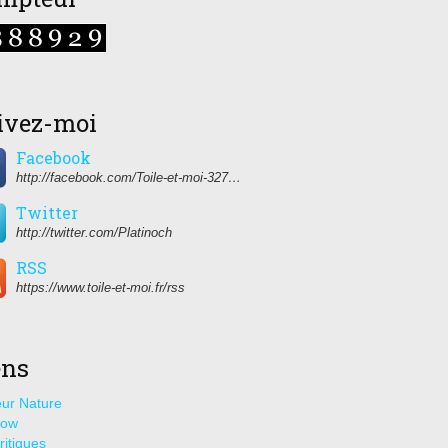
ivez-moi
Facebook
http://facebook.com/Toile-et-moi-327459350627274/
Twitter
http://twitter.com/Platinoch
RSS
https://www.toile-et-moi.fr/rss
ens
ur Nature
how
ritiques