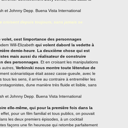
e croisent depuis toujours, sans jamais se
 volet, cest limportance des personnages
ndem Will-Elizabeth
qui volent dabord la vedette à
emière demie-heure
.
La deuxième chose qui est
istes mais aussi du réalisateur de construire
acun des personnages
. Et en croisant les manipulations
s autres,
Verbinski nous montre toute létendue de
aitement scénaristique était assez casse-gueule, avec le
s tous les sens, il arrive au contraire à entremêler les
rotagonistes, dune manière très fluide et lisible, sans
toire elle-même, qui pour la première fois dans la
 effet, pour un film familial et tous publics, on pouvait
u dans les deux premiers épisodes, à un cocktail
outes façons une fin heureuse qui retombe parfaitement