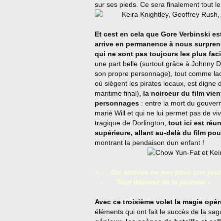
sur ses pieds. Ce sera finalement tout le 
Et cest en cela que Gore Verbinski e
arrive en permanence à nous surprend
qui ne sont pas toujours les plus faci
une part belle (surtout grâce à Johnny De
son propre personnage), tout comme la
où siègent les pirates locaux, est digne
maritime final),
la noirceur du film vie
personnages
: entre la mort du gouvern
marié Will et qui ne lui permet pas de vivr
tragique de Dorlington,
tout ici est réu
supérieure, allant au-delà du film po
montrant la pendaison dun enfant !
« -
Dix années en mer pour une journé
-
Tout dépend de la journée »
Avec ce troisième volet la magie opèr
éléments qui ont fait le succès de la sa