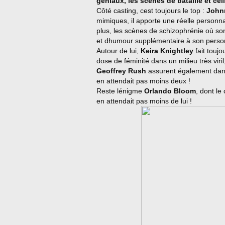
géniaux, les scènes de bataille et cel
Côté casting, cest toujours le top :
John
mimiques, il apporte une réelle personnal
plus, les scènes de schizophrénie où s
et dhumour supplémentaire à son person
Autour de lui,
Keira Knightley
fait touj
dose de féminité dans un milieu très viri
Geoffrey Rush
assurent également dans 
en attendait pas moins deux !
Reste lénigme
Orlando Bloom
, dont le
en attendait pas moins de lui !