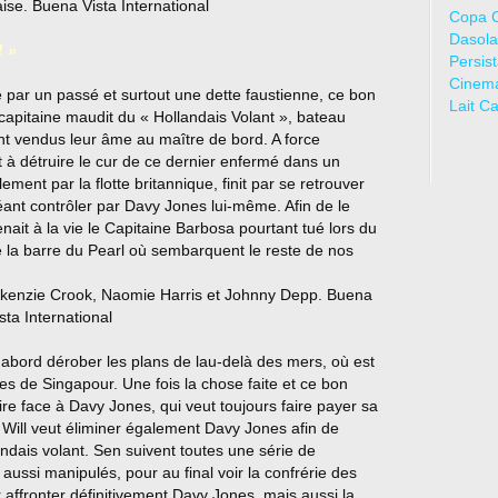
Copa 
Dasola
! »
Persis
Cinem
apé par un passé et surtout une dette faustienne, ce bon
Lait C
 capitaine maudit du « Hollandais Volant », bateau
 vendus leur âme au maître de bord. A force
t à détruire le cur de ce dernier enfermé dans un
lement par la flotte britannique, finit par se retrouver
éant contrôler par Davy Jones lui-même. Afin de le
ait à la vie le Capitaine Barbosa pourtant tué lors du
e la barre du Pearl où sembarquent le reste de nos
abord dérober les plans de lau-delà des mers, où est
tes de Singapour. Une fois la chose faite et ce bon
aire face à Davy Jones, qui veut toujours faire payer sa
 Will veut éliminer également Davy Jones afin de
ndais volant. Sen suivent toutes une série de
aussi manipulés, pour au final voir la confrérie des
r affronter définitivement Davy Jones, mais aussi la