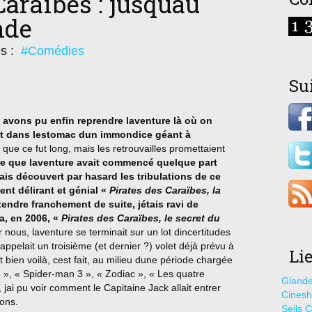
Caraïbes : jusquau
nde
es :
#Comédies
Su
 avons pu enfin reprendre laventure là où on
part dans lestomac dun immondice géant à
ai que ce fut long, mais les retrouvailles promettaient
ire que laventure avait commencé quelque part
avais découvert par hasard les tribulations de ce
ent délirant et génial «
Pirates des Caraïbes, la
endre franchement de suite, jétais ravi de
a, en 2006, «
Pirates des Caraïbes, le secret du
us, laventure se terminait sur un lot dincertitudes
ppelait un troisième (et dernier ?) volet déjà prévu à
Li
bien voilà, cest fait, au milieu dune période chargée
 », « Spider-man 3 », « Zodiac », « Les quatre
Glande
), jai pu voir comment le Capitaine Jack allait entrer
Cines
ions.
Seils C