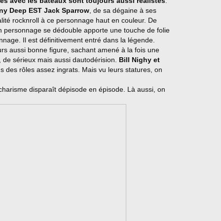
les avec les bateaux sont toujours aussi réalistes
.
ny Deep EST Jack Sparrow
, de sa dégaine à ses
ité rocknroll à ce personnage haut en couleur. De
on personnage se dédouble apporte une touche de folie
nage. Il est définitivement entré dans la légende.
ours aussi bonne figure, sachant amené à la fois une
l, de sérieux mais aussi dautodérision.
Bill Nighy et
des rôles assez ingrats. Mais vu leurs statures, on
 charisme disparaît dépisode en épisode. Là aussi, on