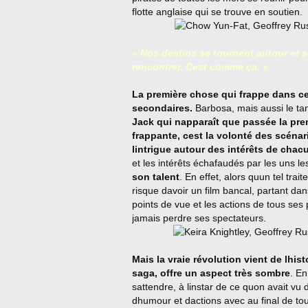
flotte anglaise qui se trouve en soutien.
« Nos destins se tournent autour et s
rencontrer. Cest comme ça. »
La première chose qui frappe dans ce
secondaires.
Barbosa, mais aussi le ta
Jack qui napparaît que passée la pr
frappante, cest la volonté des scénar
lintrigue autour des intérêts de ch
et les intérêts échafaudés par les uns le
son talent
. En effet, alors quun tel tr
risque davoir un film bancal, partant dan
points de vue et les actions de tous ses p
jamais perdre ses spectateurs.
Mais la vraie révolution vient de lhis
saga, offre un aspect très sombre
. En
sattendre, à linstar de ce quon avait v
dhumour et dactions avec au final de t