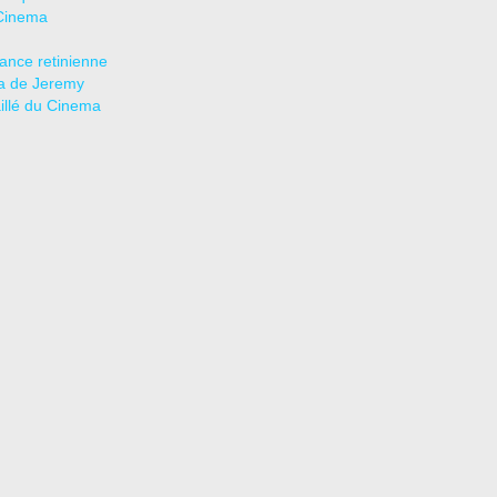
Cinema
tance retinienne
a de Jeremy
aillé du Cinema