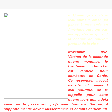
« Quand jétais dans
leau après le crash, jai
pensé à mes amis en
Amérique qui nont pas
été appelés et qui ont
la chance de pouvoir
profiter de la vie »
Novembre 1952.
Vétéran de la seconde
guerre mondiale, le
Lieutenant Brubaker
est rappelé pour
combattre en Corée.
Ce réserviste, avocat
dans le civil, comprend
mal pourquoi on le
rappelle pour cette
guerre alors quil a déjà
servi par le passé son pays avec honneur. Surtout, il
supporte mal de devoir laisser femme et enfants derrière lui,