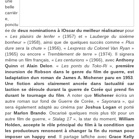
une
belle
carrièr
e,
ponctu
ée de
deux nominations à lOscar du meilleur réalisateur
pour
«
Les plaisirs de lenfer
» (1957) et «
Lauberge du sixième
bonheur
» (1958), ainsi que de quelques succès comme «
Plus
dure sera la chute
» (1956), «
Lexpress du Colonel Van Ryan
»
(1965) ou encore «
Tremblement de terre
» (1974). Il signera
même un film français, «
Les centurions
» (1966), avec
Anthony
Quinn
et
Alain Delon
. «
Les ponts du Toko-Ri
»,
première
incursion de Robson dans le genre du film de guerre, est
ladaptation dun roman de James A. Michener paru en 1953
.
Une fiction alors clairement ancrée dans lactualité car
laction se déroule durant la guerre de Corée qui prend fin
durant le tournage du film
. A noter que
Michener
écrira un
autre roman sur fond de Guerre de Corée, «
Sayonara
», qui
sera également adapté au cinéma par
Joshua Logan
et porté
par
Marlon Brando
. Oscarisé quelques mois plus tôt pour un
autre film de guerre, «
Stalag 17
», la star du moment,
William
Holden, accepte le rôle principal du film à la condition que
les producteurs renoncent à changer la fin du roman pour
imposer un happy end
. Il partage laffiche avec
Grace Kelly