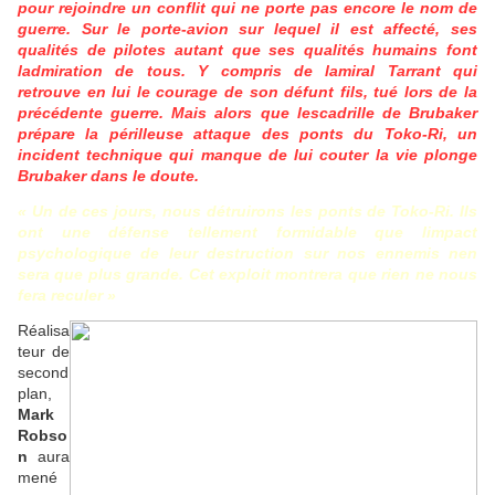
pour rejoindre un conflit qui ne porte pas encore le nom de
guerre. Sur le porte-avion sur lequel il est affecté, ses
qualités de pilotes autant que ses qualités humains font
ladmiration de tous. Y compris de lamiral Tarrant qui
retrouve en lui le courage de son défunt fils, tué lors de la
précédente guerre. Mais alors que lescadrille de Brubaker
prépare la périlleuse attaque des ponts du Toko-Ri, un
incident technique qui manque de lui couter la vie plonge
Brubaker dans le doute.
« Un de ces jours, nous détruirons les ponts de Toko-Ri. Ils
ont une défense tellement formidable que limpact
psychologique de leur destruction sur nos ennemis nen
sera que plus grande. Cet exploit montrera que rien ne nous
fera reculer »
Réalisa
teur de
second
plan,
Mark
Robso
n
aura
mené