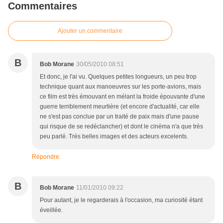
Commentaires
Ajouter un commentaire
B
Bob Morane
30/05/2010 08:51
Et donc, je l'ai vu. Quelques petites longueurs, un peu trop
technique quant aux manoeuvres sur les porte-avions, mais
ce film est très émouvant en mélant la froide épouvante d'une
guerre terriblement meurtière (et encore d'actualité, car elle
ne s'est pas conclue par un traité de paix mais d'une pause
qui risque de se redéclancher) et dont le cinéma n'a que très
peu parlé. Très belles images et des acteurs excelents.
Répondre
B
Bob Morane
11/01/2010 09:22
Pour autant, je le regarderais à l'occasion, ma curiosité étant
éveillée.