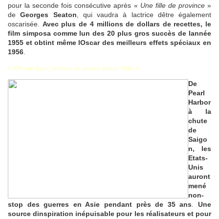
pour la seconde fois consécutive après «
Une fille de province
»
de
Georges Seaton
, qui vaudra à lactrice dêtre également
oscarisée.
Avec plus de 4 millions de dollars de recettes, le
film simposa comme lun des 20 plus gros succès de lannée
1955 et obtint même lOscar des meilleurs effets spéciaux en
1956
.
« On ne boit jamais la tasse deux fois »
De
Pearl
Harbor
à la
chute
de
Saigo
n, les
Etats-
Unis
auront
mené
non-
stop des guerres en Asie pendant près de 35 ans
.
Une
source dinspiration inépuisable pour les réalisateurs et pour