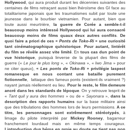
Hollywood
, qui aura produit durant les décennies suivantes des
centaines de films retraçant aussi bien lhéroïsme des GI face au
totalitarisme japonais que les traumatismes subit par toute une
jeunesse dans le bourbier vietnamien. Pour autant, bien que
toute aussi meurtrière,
la guerre de Corée a semble-t-il
beaucoup moins intéressé Hollywood qui lui aura consacré
beaucoup moins de films quaux deux autres conflits
.
De
quoi faire a priori de ces «
Ponts de Toko-Ri
» une curiosité
tant cinématographique quhistorique
.
Pour autant, lintérêt
du film se révèle assez vite limité
. En
tous cas dun point de
vue historique
, puisquà linverse de la plupart des films de
guerre («
Le jour le plus long
», «
Okinawa
», «
Iwo Jima
» pour
ne citer queux),
«
Les ponts de Toko-Ri
» privilégie laspect
romanesque en nous contant une bataille purement
fictionnelle
,
lattaque des fameux ponts (existent-ils vraiment ?)
nayant jamais réellement eu lieu.
Pour le reste, le film demeure
ancré dans les standards de lépoque
. On y retrouve lesprit de
«
Tant quil y aura des hommes
» ou de «
Sayonara
»,
dans la
description des rapports humains
sur la base militaire ainsi
que des tribulations des hommes lors de leurs permissions.
A ce
titre, les personnages sont extrêmement stéréotypés
, à
limage du pilote interprété par
Mickey Rooney
, bagarreur
franchement lourdaud mais en même temps courageux.
Lintroduction dun héros en proie au doute ne tient pas non