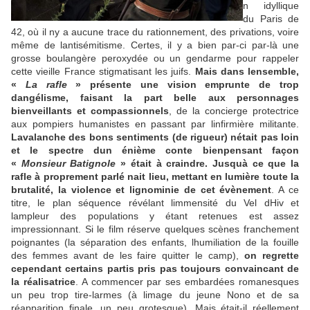
n idyllique
du Paris de
42, où il ny a aucune trace du rationnement, des privations, voire
même de lantisémitisme. Certes, il y a bien par-ci par-là une
grosse boulangère peroxydée ou un gendarme pour rappeler
cette vieille France stigmatisant les juifs.
Mais dans lensemble,
«
La rafle
» présente une vision emprunte de trop
dangélisme, faisant la part belle aux personnages
bienveillants et compassionnels
,
de la concierge protectrice
aux pompiers humanistes en passant par linfirmière militante.
Lavalanche des bons sentiments (de rigueur) nétait pas loin
et le spectre dun énième conte bienpensant façon
«
Monsieur Batignole
» était à craindre. Jusquà ce que la
rafle à proprement parlé nait lieu, mettant en lumière toute la
brutalité, la violence et lignominie de cet évènement
. A ce
titre, le plan séquence révélant limmensité du Vel dHiv et
lampleur des populations y étant retenues est assez
impressionnant. Si le film réserve quelques scènes franchement
poignantes (la séparation des enfants, lhumiliation de la fouille
des femmes avant de les faire quitter le camp),
on regrette
cependant certains partis pris pas toujours convaincant de
la réalisatrice
. A commencer par ses embardées romanesques
un peu trop tire-larmes (à limage du jeune Nono et de sa
réapparition finale, un peu grotesque). Mais était-il réellement