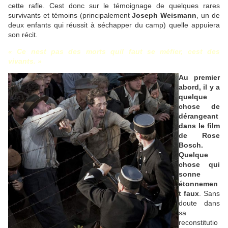
cette rafle. Cest donc sur le témoignage de quelques rares
survivants et témoins (principalement
Joseph Weismann
, un de
deux enfants qui réussit à séchapper du camp) quelle appuiera
son récit.
« Ce nest pas des morts quil faut se méfier, cest des
vivants. »
Au premier
abord, il y a
quelque
chose de
dérangeant
dans le film
de Rose
Bosch.
Quelque
chose qui
sonne
étonnemen
t faux
. Sans
doute dans
sa
reconstitutio