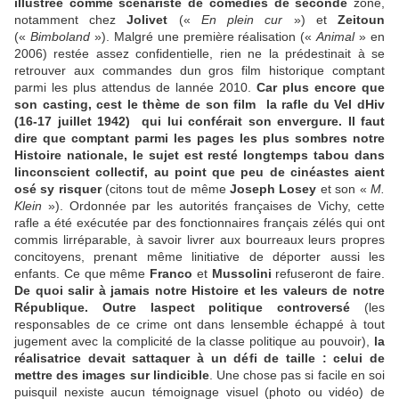
illustrée comme scénariste de comédies de seconde
zone,
notamment chez
Jolivet
(«
En plein cur
») et
Zeitoun
(«
Bimboland
»). Malgré une première réalisation («
Animal
» en
2006) restée assez confidentielle, rien ne la prédestinait à se
retrouver aux commandes dun gros film historique comptant
parmi les plus attendus de lannée 2010.
Car plus encore que
son casting, cest le thème de son film  la rafle du Vel dHiv
(16-17 juillet 1942)  qui lui conférait son envergure. Il faut
dire que comptant parmi les pages les plus sombres notre
Histoire nationale, le sujet est resté longtemps tabou dans
linconscient collectif, au point que peu de cinéastes aient
osé sy risquer
(citons tout de même
Joseph Losey
et son «
M.
Klein
»). Ordonnée par les autorités françaises de Vichy, cette
rafle a été exécutée par des fonctionnaires français zélés qui ont
commis lirréparable, à savoir livrer aux bourreaux leurs propres
concitoyens, prenant même linitiative de déporter aussi les
enfants. Ce que même
Franco
et
Mussolini
refuseront de faire.
De quoi salir à jamais notre Histoire et les valeurs de notre
République. Outre laspect politique controversé
(les
responsables de ce crime ont dans lensemble échappé à tout
jugement avec la complicité de la classe politique au pouvoir),
la
réalisatrice devait sattaquer à un défi de taille : celui de
mettre des images sur lindicible
. Une chose pas si facile en soi
puisquil nexiste aucun témoignage visuel (photo ou vidéo) de