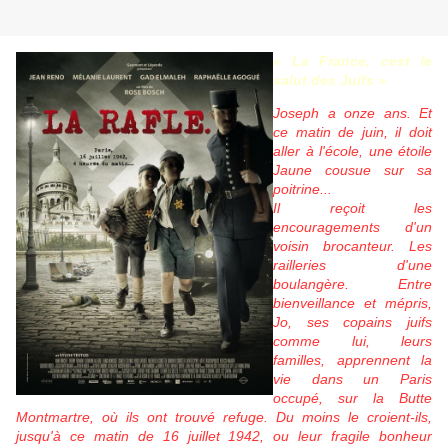
« La France, cest le
salut des Juifs »
Joseph a onze ans. Et
ce matin de juin, il doit
aller à l'école, une étoile
Jaune cousue sur sa
poitrine...
Il reçoit les
encouragements d'un
voisin brocanteur. Les
railleries d'une
boulangère. Entre
bienveillance et mépris,
Jo, ses copains juifs
comme lui, leurs
familles, apprennent la
vie dans un Paris
occupé, sur la Butte
Montmartre, où ils ont trouvé refuge. Du moins le croient-ils,
jusqu'à ce matin de 16 juillet 1942, ou leur fragile bonheur