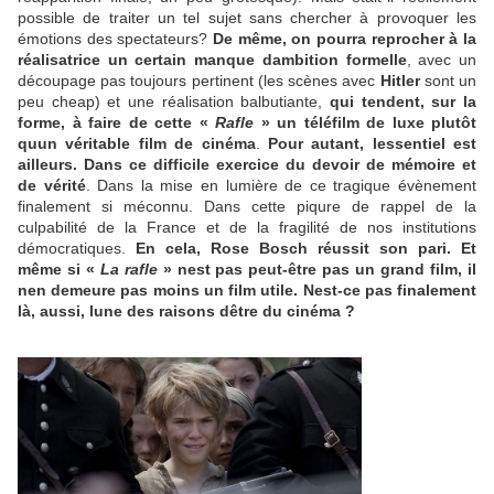
possible de traiter un tel sujet sans chercher à provoquer les
émotions des spectateurs?
De même, on pourra reprocher à la
réalisatrice un certain manque dambition formelle
, avec un
découpage pas toujours pertinent (les scènes avec
Hitler
sont un
peu cheap) et une réalisation balbutiante,
qui tendent, sur la
forme, à faire de cette «
Rafle
» un téléfilm de luxe plutôt
quun véritable film de cinéma
.
Pour autant, lessentiel est
ailleurs. Dans ce difficile exercice du devoir de mémoire et
de vérité
. Dans la mise en lumière de ce tragique évènement
finalement si méconnu. Dans cette piqure de rappel de la
culpabilité de la France et de la fragilité de nos institutions
démocratiques.
En cela, Rose Bosch réussit son pari. Et
même si «
La rafle
» nest pas peut-être pas un grand film, il
nen demeure pas moins un film utile. Nest-ce pas finalement
là, aussi, lune des raisons dêtre du cinéma ?