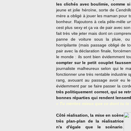
les clichés avec boulimie, comme si e
jeune et jolie héroïne, sorte de
Cendrill
mère a obligé à jouer les maman pour t
bonheur. Rajoutons à cela pêle-mêle un p
cest plus sexy et ça va de pair avec so
fait très vite jeter mais dont on comprend 
panne de voiture sous la pluie, ou 
horripilante (mais passage obligé de t
pair avec la déclaration finale, forcément
le monde : ils sont bien évidemment to
compter sur le petit couplet fausse
journaliste malheureux selon qui le mar
fonctionner une très rentable industrie s
rang, avouant au passage avoir eu le 
évidemment par se faire passer la cor
très politiquement correct, qui se r
bonnes réparties qui rendent lensemb
« Tu mérites mieux que ce dont tu te
Côté réalisation, la mise en scène
très plan-plan de la réalisatrice
n'a d'égale que le scénario
.