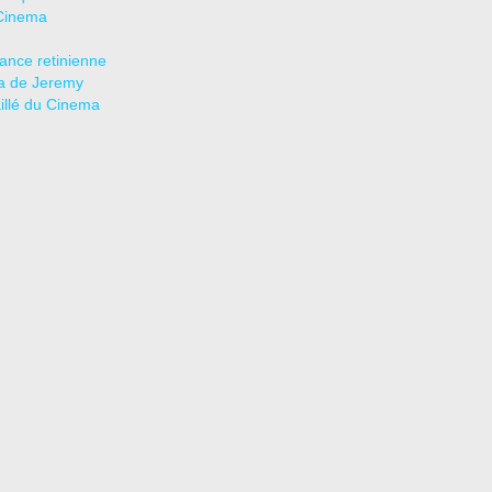
Cinema
tance retinienne
a de Jeremy
aillé du Cinema