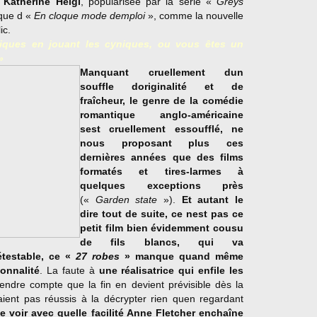
 Katherine Heigl
, popularisée par la série «
Greys
que d «
En cloque mode demploi
», comme la nouvelle
ic.
iques en jouant les cyniques, ou vous êtes un
»
Manquant cruellement dun
souffle doriginalité et de
fraîcheur, le genre de la comédie
romantique anglo-américaine
sest cruellement essoufflé, ne
nous proposant plus ces
dernières années que des films
formatés et tires-larmes à
quelques exceptions près
(«
Garden state
»).
Et autant le
dire tout de suite, ce nest pas ce
petit film bien évidemment cousu
de fils blancs, qui va
étestable, ce «
27 robes
» manque quand même
onnalité
. La faute à
une réalisatrice qui enfile les
ndre compte que la fin en devient prévisible dès la
ient pas réussis à la décrypter rien quen regardant
 de voir avec quelle facilité Anne Fletcher enchaîne