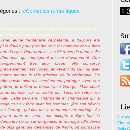
égories :
#Comédies romantiques
lus important de sa vie : cest ce jour là que je suis
Su
tendais désormais le mien »
Jane, jeune trentenaire célibatante, a toujours été
plus douée pour prendre soin du bonheur des autres
que du sien. Pour preuve, ses 27 robes de demoiselle
dhonneur, qui témoignent de son dévouement. Dun
tempérament très fleur bleue, elle conserve
précieusement ses robes, en rêvant du jour où elle-
même tiendra le rôle principal de la cérémonie. Un
rôle quelle aimerait secrètement partager avec son
patron, le brillant et décontracté George. Mais cétait
sans compter sur sa petite sur Tess, de retour en
ville. Cette dernière, charmante et charmeuse qui a
toujours su y faire avec les hommes, jète son dévolu
Li
sur George, qui finit par la demander en mariage. Au
grand dam de Jane, qui accepte malgré tout la
Glande
demande de sa sur dorganiser le mariage. Elle devra
Cines
de plus gérer les demandes de Kevin, un journaliste
Seils C