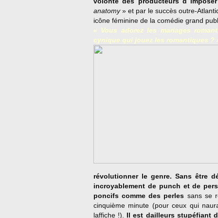
volonté des producteurs d imposer
anatomy
» et par le succès outre-Atlanti
icône féminine de la comédie grand publ
« Vous adorez les mariages romant
cynique qui jouez les romantiques ? 
révolutionner le genre. Sans être d
incroyablement de punch et de pers
poncifs comme des perles
sans se re
cinquième minute (pour ceux qui naura
laffiche !).
Il est dailleurs stupéfiant