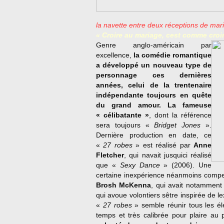
la navette entre deux réceptions de mari
« Croire au mariage, cest comme croi
Genre anglo-américain par
excellence,
la comédie romantique
a développé un nouveau type de
personnage ces dernières
années, celui de la trentenaire
indépendante toujours en quête
du grand amour. La fameuse
« célibatante »
, dont la référence
sera toujours «
Bridget Jones
».
Dernière production en date, ce
«
27 robes
» est réalisé par
Anne
Fletcher
, qui navait jusquici réalisé
que «
Sexy Dance
» (2006). Une
certaine inexpérience néanmoins compe
Brosh McKenna
, qui avait notamment
qui avoue volontiers sêtre inspirée de l
«
27 robes
» semble réunir tous les él
temps et très calibrée pour plaire au