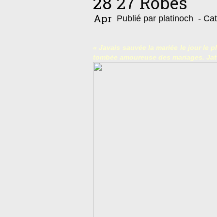
28
27 Robes
Apr
Publié par platinoch
- Cat
« Javais sauvée la mariée le jour le p
tombée amoureuse des mariages. Jat