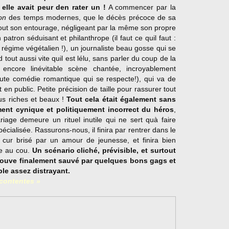
lle avait peur den rater un !
A commencer par la
on
des temps modernes, que le décès précoce de sa
out son entourage, négligeant par la même son propre
atron séduisant et philanthrope (il faut ce quil faut :
n régime végétalien !), un journaliste beau gosse qui se
tout aussi vite quil est lélu, sans parler du coup de la
encore linévitable scène chantée, incroyablement
oute comédie romantique qui se respecte!), qui va de
 en public. Petite précision de taille pour rassurer tout
us riches et beaux !
Tout cela était également sans
ment cynique et politiquement incorrect du héros
,
iage demeure un rituel inutile qui ne sert quà faire
pécialisée. Rassurons-nous, il finira par rentrer dans le
cur brisé par un amour de jeunesse, et finira bien
de au cou.
Un scénario cliché, prévisible, et surtout
etrouve finalement sauvé par quelques bons gags et
le assez distrayant.
 contentes »