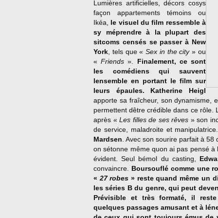
Lumières artificielles, décors cosys
façon appartements témoins ou
Ikéa,
le visuel du film ressemble à
sy méprendre à la plupart des
sitcoms censés se passer à New
York
, tels que «
Sex in the city
» ou
«
Friends
».
Finalement, ce sont
les comédiens qui sauvent
lensemble en portant le film sur
leurs épaules. Katherine Heigl
apporte sa fraîcheur, son dynamisme, et 
permettent dêtre crédible dans ce rôle. 
après «
Les filles de ses rêves
» son inc
de service, maladroite et manipulatric
Mardsen
. Avec son sourire parfait à 58 
on sétonne même quon ai pas pensé à l
évident. Seul bémol du casting,
Edwa
convaincre.
Boursouflé comme une ro
«
27 robes
» reste quand même un di
les séries B du genre, qui peut deven
Prévisible et très formaté, il res
quelques passages amusant et à léne
de ceux qui sont toujours émus de 