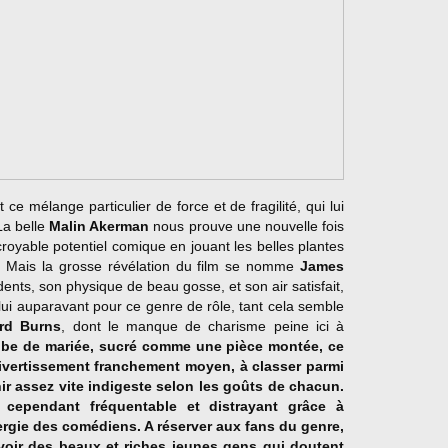
ce mélange particulier de force et de fragilité, qui lui
La belle
Malin Akerman
nous prouve une nouvelle fois
royable potentiel comique en jouant les belles plantes
e. Mais la grosse révélation du film se nomme
James
dents, son physique de beau gosse, et son air satisfait,
ui auparavant pour ce genre de rôle, tant cela semble
rd Burns
, dont le manque de charisme peine ici à
be de mariée, sucré comme une pièce montée, ce
vertissement franchement moyen, à classer parmi
ir assez vite indigeste selon les goûts de chacun.
te cependant fréquentable et distrayant grâce à
rgie des comédiens. A réserver aux fans du genre,
voir des beaux et riches jeunes gens qui doutent