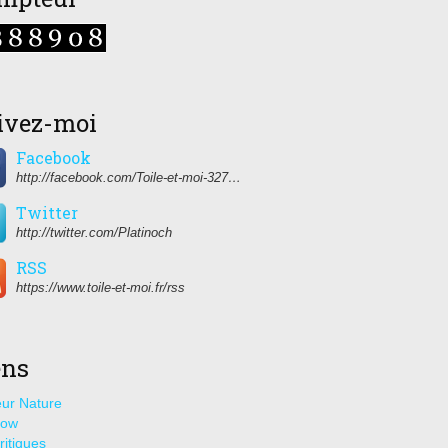
ivez-moi
Facebook
http://facebook.com/Toile-et-moi-327459350627274/
Twitter
http://twitter.com/Platinoch
RSS
https://www.toile-et-moi.fr/rss
ens
ur Nature
how
ritiques