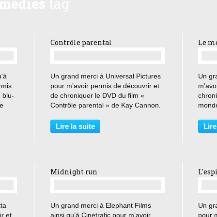
medies
tag
Contrôle parental
Le mo
…
u'à
Un grand merci à Universal Pictures
Un gr
rmis
pour m’avoir permis de découvrir et
m’avoi
 blu-
de chroniquer le DVD du film «
chroni
se
Contrôle parental » de Kay Cannon.
monde
a rend
« Vous laissez vos filles aller au bal
Gavras
x
de promo en bus ? On n’est pas en
prison
Lire la suite
Lire
t
Afghanistan ! » Lorsque trois parents
minute
découvrent...
prénom
Midnight run
L'esp
…
tta
Un grand merci à Elephant Films
Un gr
r et
ainsi qu’à Cinetrafic pour m’avoir
pour m