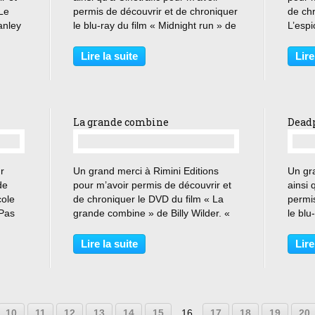
 Le
permis de découvrir et de chroniquer
de chr
anley
le blu-ray du film « Midnight run » de
L’espi
e une
Martin Brest. « Je vous connais
Susan
 et où
depuis à peine cinq minutes et déjà
pas ce
Lire la suite
Lire
...
je vous déteste » Jack Walsh, flic
gothi
intègre,...
trente
La grande combine
Deadp
…
r
Un grand merci à Rimini Editions
Un gr
de
pour m’avoir permis de découvrir et
ainsi 
cole
de chroniquer le DVD du film « La
permis
 Pas
grande combine » de Billy Wilder. «
le blu
nt de
Tu vas voir, cet homme n’est pas tout
David 
e ! »
à fait un médecin, c’est un
l’opér
Lire la suite
Lire
qu’au
vétérinaire. Mais en fait, il est
me pèt
dentiste ! »...
suffisa
10
11
12
13
14
15
16
17
18
19
20