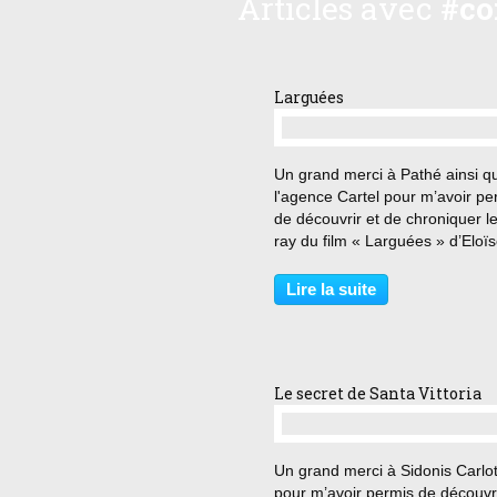
Articles avec
#co
Larguées
…
Un grand merci à Pathé ainsi q
l'agence Cartel pour m’avoir pe
de découvrir et de chroniquer le
ray du film « Larguées » d’Eloï
Lang. « J’aime pas la famille, ç
chiant » Rose et Alice sont deu
Lire la suite
sœurs très différentes. Rose es
libre...
Le secret de Santa Vittoria
…
Un grand merci à Sidonis Carlo
pour m’avoir permis de découvri