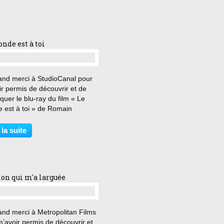
nde est à toi
…
and merci à StudioCanal pour
r permis de découvrir et de
quer le blu-ray du film « Le
 est à toi » de Romain
. « Il a fait quinze ans de
, il peut bien attendre dix
 la suite
s ! » François - de son vrai
 Fares - est...
ion qui m'a larguée
…
and merci à Metropolitan Films
’avoir permis de découvrir et