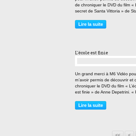
de chroniquer le DVD du film «
secret de Santa Vittoria » de St
Kramer. « C’est une triste chos
maison où le coq est silencieux
Lire la suite
seule la poule se fait entendre »
L'école est finie
…
Un grand merci à M6 Vidéo pou
m’avoir permis de découvrir et 
chroniquer le DVD du film « L’é
est finie » de Anne Depetrini. «
de handicap ni de rapprocheme
conjoint ? Alors zou : en Picardi
Lire la suite
Agathe Langlois, parisienne jus
bout...
<<
<