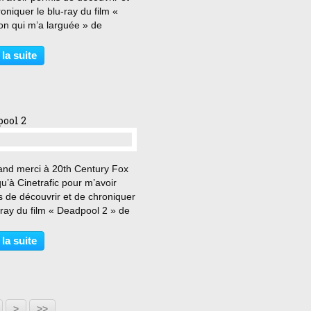
oniquer le blu-ray du film «
on qui m’a larguée » de
na Fogel. « Prague ? J’aime
 côté de l’Europe. Il est trop...
 la suite
que ! » Audrey et Morgan, deux
naires...
ool 2
…
and merci à 20th Century Fox
qu’à Cinetrafic pour m’avoir
 de découvrir et de chroniquer
-ray du film « Deadpool 2 » de
Leitch, dans le cadre de
ation DVDtrafic. « Wolverine
 la suite
e les couilles. Cela ne lui
it...
30
40
>
>>