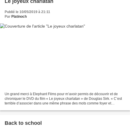
Le joyeux charlatan
Publié le 10/05/2019 à 21:11
Par
Platinoch
Un grand merci à Elephant Films pour m’avoir permis de découvrir et de
chroniquer le DVD du film « Le joyeux charlatan » de Douglas Sirk. « C’est
terrible d’associer dans une même phrase des mots comme foyer et
détention ! » En 1904, le Docteur Tilbee,...
Back to school