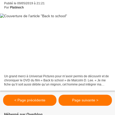
Publié le 09/05/2019 à 21:21
Par
Platinoch
Un grand merci à Universal Pictures pour m’avoir permis de découvrir et de
chroniquer le DVD du film « Back to school » de Malcolm D. Lee. « Je me
fiche qu’il soit aussi débile qu’un mignon, cet homme peut intégrer ma
classe s’il le souhaite » Peu doué...
< Page précédente
Page suivante >
Hébergé par Overblog