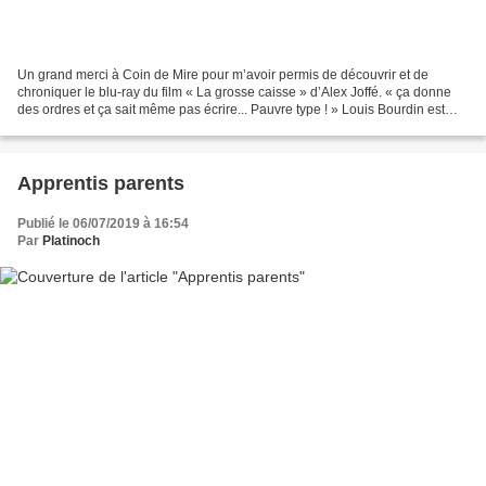
Un grand merci à Coin de Mire pour m’avoir permis de découvrir et de
chroniquer le blu-ray du film « La grosse caisse » d’Alex Joffé. « ça donne
des ordres et ça sait même pas écrire... Pauvre type ! » Louis Bourdin est
poinçonneur au métro parisien....
Apprentis parents
Publié le 06/07/2019 à 16:54
Par
Platinoch