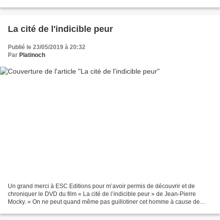
maintenant ça discute et ça envoie...
La cité de l'indicible peur
Publié le 23/05/2019 à 20:32
Par
Platinoch
Un grand merci à ESC Editions pour m’avoir permis de découvrir et de
chroniquer le DVD du film « La cité de l’indicible peur » de Jean-Pierre
Mocky. « On ne peut quand même pas guillotiner cet homme à cause de
moi, je ne le veux pas ! » Suite à l’évasion...