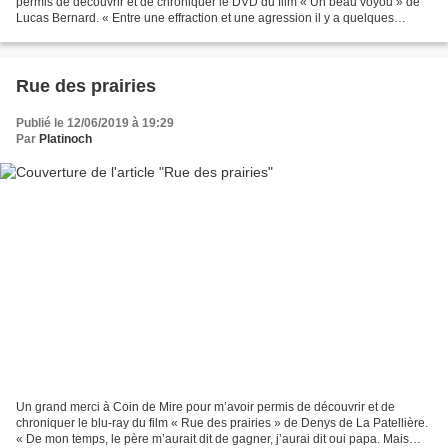
permis de découvrir et de chroniquer le DVD du film « Un beau voyou » de
Lucas Bernard. « Entre une effraction et une agression il y a quelques
années de prison de différence. Réfléchis-y....
Rue des prairies
Publié le 12/06/2019 à 19:29
Par
Platinoch
Un grand merci à Coin de Mire pour m’avoir permis de découvrir et de
chroniquer le blu-ray du film « Rue des prairies » de Denys de La Patellière.
« De mon temps, le père m’aurait dit de gagner, j’aurai dit oui papa. Mais