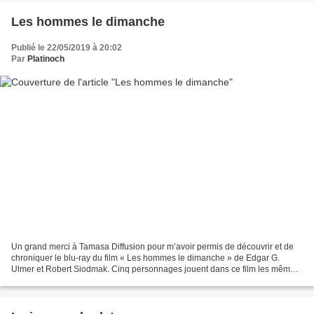
Les hommes le dimanche
Publié le 22/05/2019 à 20:02
Par
Platinoch
Un grand merci à Tamasa Diffusion pour m’avoir permis de découvrir et de
chroniquer le blu-ray du film « Les hommes le dimanche » de Edgar G.
Ulmer et Robert Siodmak. Cinq personnages jouent dans ce film les mêmes
rôles qu’ils tiennent dans la vie : chauffeur...