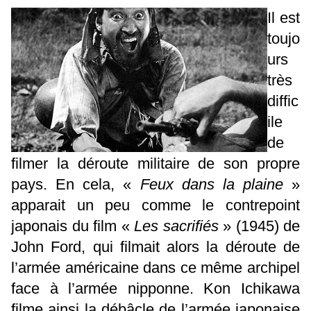
Il est
toujo
urs
très
diffic
ile
de
filmer la déroute militaire de son propre
pays. En cela, «
Feux dans la plaine
»
apparait un peu comme le contrepoint
japonais du film «
Les sacrifiés
» (1945) de
John Ford, qui filmait alors la déroute de
l’armée américaine dans ce même archipel
face à l’armée nipponne. Kon Ichikawa
filme ainsi la débâcle de l’armée japonaise