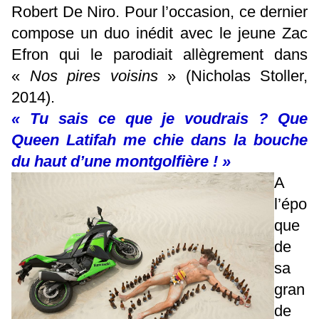
Robert De Niro. Pour l’occasion, ce dernier
compose un duo inédit avec le jeune Zac
Efron qui le parodiait allègrement dans
«
Nos pires voisins
» (Nicholas Stoller,
2014).
« Tu sais ce que je voudrais ? Que
Queen Latifah me chie dans la bouche
du haut d’une montgolfière ! »
A
l’épo
que
de
sa
gran
de