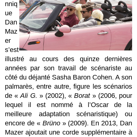
nniq
ue
Dan
Maz
er
s’est
illustré au cours des quinze dernières
années par son travail de scénariste au
côté du déjanté Sasha Baron Cohen. A son
palmarès, entre autre, figure les scénarios
de «
Ali G.
» (2002), «
Borat
» (2006, pour
lequel il est nommé à l’Oscar de la
meilleure adaptation scénaristique) ou
encore de «
Brüno
» (2009). En 2013, Dan
Mazer ajoutait une corde supplémentaire à