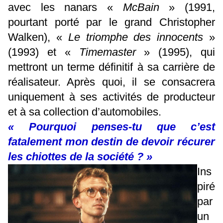
avec les nanars «
McBain
» (1991,
pourtant porté par le grand Christopher
Walken), «
Le triomphe des innocents
»
(1993) et «
Timemaster
» (1995), qui
mettront un terme définitif à sa carrière de
réalisateur. Après quoi, il se consacrera
uniquement à ses activités de producteur
et à sa collection d’automobiles.
« Pourquoi penses-tu que c’est
fatalement mon destin de devoir récurer
les chiottes de la société ? »
Ins
piré
par
un