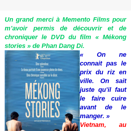
Un grand merci à Memento Films pour
m’avoir permis de découvrir et de
chroniquer le DVD du film « Mékong
stories » de Phan Dang Di.
« On ne
connait pas le
prix du riz en
ville. On sait
juste qu’il faut
le faire cuire
avant de le
manger. »
Vietnam, au