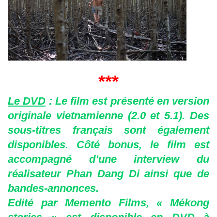
***
Le DVD
: Le film est présenté en version
originale vietnamienne (2.0 et 5.1). Des
sous-titres français sont également
disponibles. Côté bonus, le film est
accompagné d’une interview du
réalisateur Phan Dang Di ainsi que de
bandes-annonces.
Edité par Memento Films, « Mékong