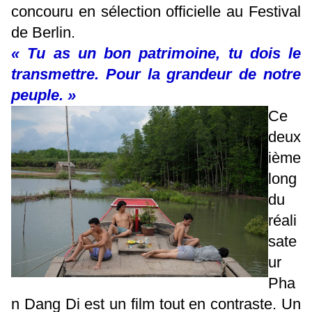
concouru en sélection officielle au Festival
de Berlin.
« Tu as un bon patrimoine, tu dois le
transmettre. Pour la grandeur de notre
peuple. »
Ce
deux
ième
long
du
réali
sate
ur
Pha
n Dang Di est un film tout en contraste. Un