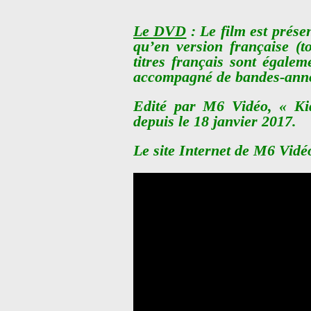
Le DVD
: Le film est prése
qu’en version française (t
titres français sont égalem
accompagné de bandes-ann
Edité par M6 Vidéo, « Ki
depuis le 18 janvier 2017.
Le site Internet de M6 Vidé