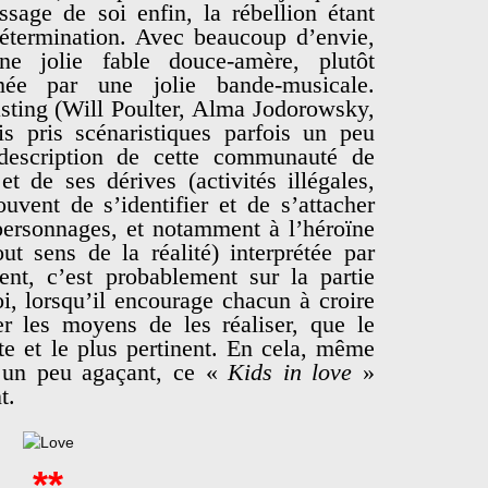
ssage de soi enfin, la rébellion étant
détermination. Avec beaucoup d’envie,
e jolie fable douce-amère, plutôt
ée par une jolie bande-musicale.
asting (Will Poulter, Alma Jodorowsky,
is pris scénaristiques parfois un peu
description de cette communauté de
t de ses dérives (activités illégales,
vent de s’identifier et de s’attacher
ersonnages, et notamment à l’héroïne
t sens de la réalité) interprétée par
t, c’est probablement sur la partie
oi, lorsqu’il encourage chacun à croire
r les moyens de les réaliser, que le
ste et le plus pertinent. En cela, même
is un peu agaçant, ce «
Kids in love
»
t.
**