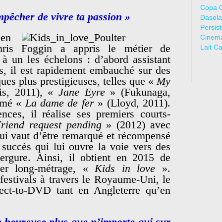
Copa 
empêcher de vivre ta passion »
Dasola
Persis
en
Cinem
hris Foggin a appris le métier de
Lait C
 à un les échelons : d’abord assistant
ms, il est rapidement embauché sur des
es plus prestigieuses, telles que «
My
is, 2011), «
Jane Eyre
» (Fukunaga,
rimé «
La dame de fer
» (Lloyd, 2011).
nces, il réalise ses premiers courts-
riend request pending
» (2012) avec
ui vaut d’être remarqué et récompensé
succès qui lui ouvre la voie vers des
ergure. Ainsi, il obtient en 2015 de
ier long-métrage, «
Kids in love
».
estivals à travers le Royaume-Uni, le
ect-to-DVD tant en Angleterre qu’en
e heureuse plus que n’importe qui sur