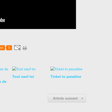
st
0
Tout sauf toi
Ticket to paradise
e de
Article suivant
»