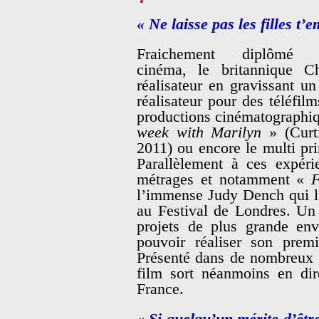
« Ne laisse pas les filles t’
Fraichement diplômé 
cinéma, le britannique C
réalisateur en gravissant un
réalisateur pour des téléfil
productions cinématographiqu
week with Marilyn
» (Curt
2011) ou encore le multi p
Parallèlement à ces expérie
métrages et notamment «
F
l’immense Judy Dench qui l
au Festival de Londres. Un 
projets de plus grande env
pouvoir réaliser son prem
Présenté dans de nombreux f
film sort néanmoins en dir
France.
« Si quelqu’un mérite d’êtr