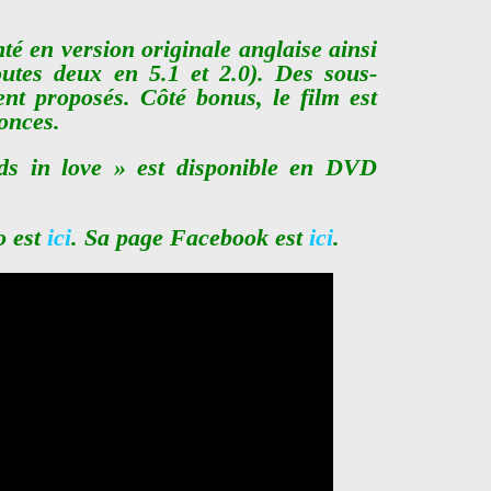
nté en version originale anglaise ainsi
outes deux en 5.1 et 2.0). Des sous-
ent proposés. Côté bonus, le film est
onces.
ds in love » est disponible en DVD
o est
ici
. Sa page Facebook est
ici
.