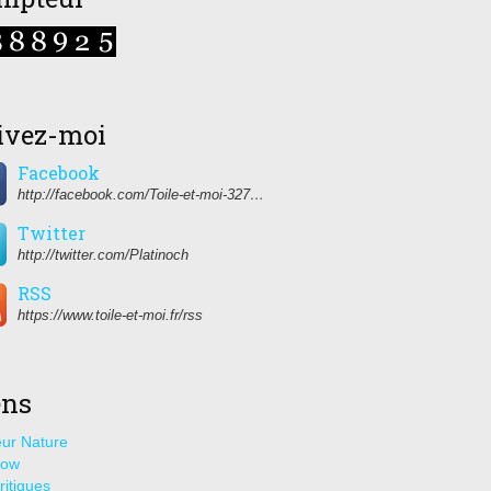
ivez-moi
Facebook
http://facebook.com/Toile-et-moi-327459350627274/
Twitter
http://twitter.com/Platinoch
RSS
https://www.toile-et-moi.fr/rss
ens
ur Nature
how
ritiques