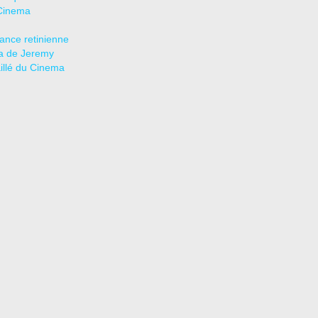
Cinema
tance retinienne
a de Jeremy
aillé du Cinema