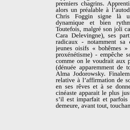
premiers chagrins. Apprenti
alors un préalable à l’auto
Chris Foggin signe là un
dynamique et bien rythm
Toutefois, malgré son joli c
Cara Delevingne), ses part
radicaux - notamment sa 
jeunes oisifs « bohêmes » e
proxénétisme) - empêche sou
comme on le voudrait aux p
(dénuée apparemment de tou
Alma Jodorowsky. Finalemen
relative à l’affirmation de s
en ses rêves et à se donne
cinéaste apparait le plus ju
s’il est imparfait et parfo
demeure, avant tout, touchan