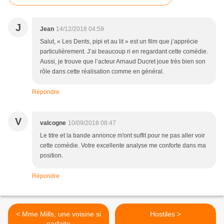
J
Jean
14/12/2018 04:59
Salut, « Les Dents, pipi et au lit » est un film que j’apprécie
particulièrement. J’ai beaucoup ri en regardant cette comédie.
Aussi, je trouve que l’acteur Arnaud Ducret joue très bien son
rôle dans cette réalisation comme en général.
Répondre
V
valcogne
10/09/2018 08:47
Le titre et la bande annonce m'ont suffit pour ne pas aller voir
cette comédie. Votre excellente analyse me conforte dans ma
position.
Répondre
< Mme Mills, une voisine si
Hostiles >
parfaite