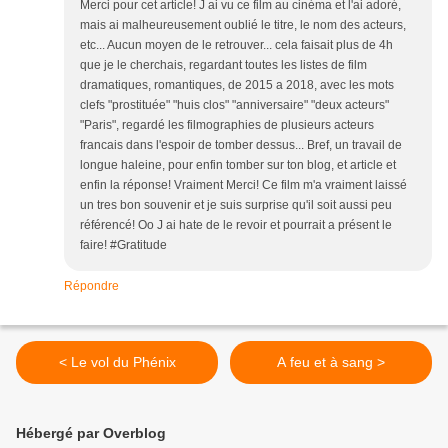
Merci pour cet article! J ai vu ce film au cinéma et l'ai adoré,
mais ai malheureusement oublié le titre, le nom des acteurs,
etc... Aucun moyen de le retrouver... cela faisait plus de 4h
que je le cherchais, regardant toutes les listes de film
dramatiques, romantiques, de 2015 a 2018, avec les mots
clefs "prostituée" "huis clos" "anniversaire" "deux acteurs"
"Paris", regardé les filmographies de plusieurs acteurs
francais dans l'espoir de tomber dessus... Bref, un travail de
longue haleine, pour enfin tomber sur ton blog, et article et
enfin la réponse! Vraiment Merci! Ce film m'a vraiment laissé
un tres bon souvenir et je suis surprise qu'il soit aussi peu
référencé! Oo J ai hate de le revoir et pourrait a présent le
faire! #Gratitude
Répondre
< Le vol du Phénix
A feu et à sang >
Hébergé par Overblog