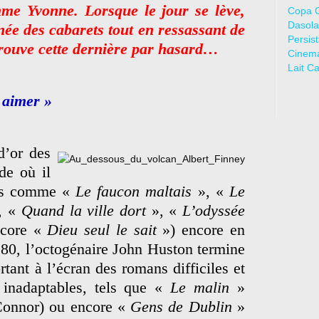
mme Yvonne. Lorsque le jour se lève,
Copa 
Dasola
ée des cabarets tout en ressassant de
Persis
trouve cette dernière par hasard…
Cinem
Lait C
 aimer »
d’or des
de où il
ues comme «
Le faucon maltais
», «
Le
, «
Quand la ville dort
», «
L’odyssée
core «
Dieu seul le sait
») encore en
 80, l’octogénaire John Huston termine
rtant à l’écran des romans difficiles et
inadaptables, tels que «
Le malin
»
Connor) ou encore «
Gens de Dublin
»