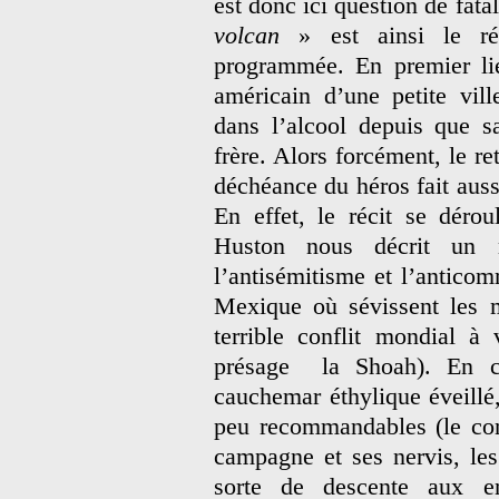
est donc ici question de fata
volcan
» est ainsi le réc
programmée. En premier lie
américain d’une petite vil
dans l’alcool depuis que 
frère. Alors forcément, le re
déchéance du héros fait auss
En effet, le récit se déro
Huston nous décrit un 
l’antisémitisme et l’antico
Mexique où sévissent les m
terrible conflit mondial à 
présage la Shoah). En ce
cauchemar éthylique éveillé
peu recommandables (le cons
campagne et ses nervis, l
sorte de descente aux en