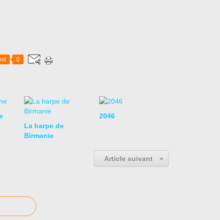
st
0
e
2046
La harpe de
Birmanie
Article suivant
»