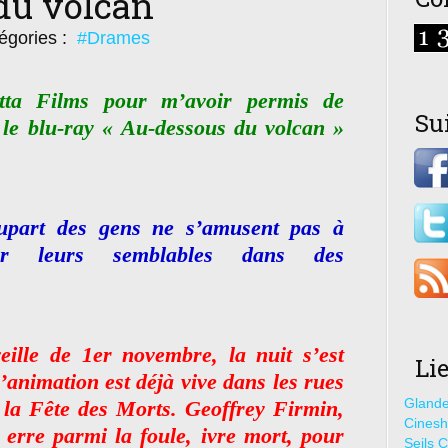
du volcan
égories :
#Drames
ta Films pour m’avoir permis de
Su
 le blu-ray « Au-dessous du volcan »
upart des gens ne s’amusent pas à
iter leurs semblables dans des
ille de 1er novembre, la nuit s’est
Li
’animation est déjà vive dans les rues
Glande
 la Fête des Morts. Geoffrey Firmin,
Cines
 erre parmi la foule, ivre mort, pour
Seils C