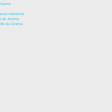
Cinema
tance retinienne
a de Jeremy
aillé du Cinema