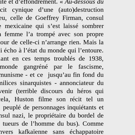
lité et d’effondrement. «
Au-dessous du
it cynique d’une (auto)destruction
u, celle de Goeffrey Firman, consul
le mexicaine qui s’est laissé sombrer
sa femme l’a trompé avec son propre
tour de celle-ci n’arrange rien. Mais la
i écho à l’état du monde qui l’entoure.
ulant en ces temps troublés de 1938,
monde gangréné par le fascisme,
mmunisme - et ce jusqu’au fin fond du
ilices sinarquistes - annonciateur du
venir (terrible discours du héros qui
la, Huston filme son récit tel un
, peuplé de personnages inquiétants et
ul nazi, le propriétaire du bordel de
es tueurs de l’homme du bus). Comme
vers kafkaïenne sans échappatoire