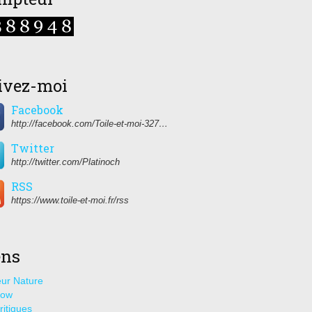
ivez-moi
Facebook
http://facebook.com/Toile-et-moi-327459350627274/
Twitter
http://twitter.com/Platinoch
RSS
https://www.toile-et-moi.fr/rss
ens
ur Nature
how
ritiques