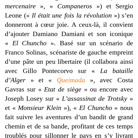
mercenaire
», «
Companeros
») et Sergio
Leone («
Il était une fois la révolution
») s’en
donneront à cœur joie. A ceux-là, il convient
d’ajouter Damiano Damiani et son iconique
«
El Chuncho
». Basé sur un scénario de
Franco Solinas, scénariste de gauche empreint
d’une pâte un peu libertaire (il collabora ainsi
avec Gillo Pontecorvo sur «
La bataille
d’Alger
» et «
Queimada
», avec Costa
Gavras sur «
Etat de siège
» ou encore avec
Joseph Losey sur «
L’assassinat de Trotsky
»
et «
Monsieur Klein
»), «
El Chuncho
» nous
fait suivre les aventures d’un bandit de grand
chemin et de sa bande, profitant de ces temps
troublés pour sillonner le pays en s’y livrant