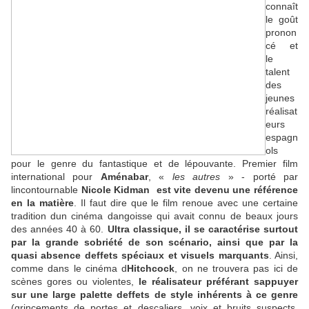
connaît
le goût
pronon
cé  et
le
talent 
des
jeunes
réalisat
eurs
espagn
ols
pour le genre du fantastique et de lépouvante. Premier film
international pour
Aménabar
, «
les autres
» - porté par
lincontournable
Nicole Kidman

est vite devenu une référence
en la matière
. Il faut dire que le film renoue avec une certaine
tradition dun cinéma dangoisse qui avait connu de beaux jours
des années 40 à 60.
Ultra classique, il se caractérise surtout
par la grande sobriété de son scénario, ainsi que par la
quasi absence deffets spéciaux et visuels marquants
. Ainsi,
comme dans le cinéma d
Hitchcock
, on ne trouvera pas ici de
scènes gores ou violentes,
le réalisateur préférant sappuyer
sur une large palette deffets de style inhérents à ce genre
(grincements de portes et descaliers, voix et bruits suspects,