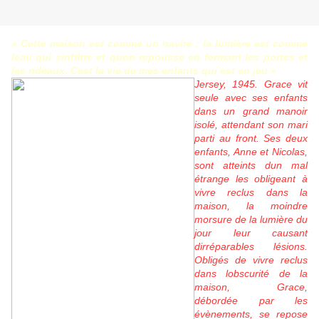
« Cette maison est comme un navire : la lumière est comme
leau qui sinfiltre et quon repousse en fermant les portes et
les rideaux. Cest la vie de mes enfants qui est en jeu »
Jersey, 1945. Grace vit
seule avec ses enfants
dans un grand manoir
isolé, attendant son mari
parti au front. Ses deux
enfants, Anne et Nicolas,
sont atteints dun mal
étrange les obligeant à
vivre reclus dans la
maison, la moindre
morsure de la lumière du
jour leur causant
dirréparables lésions.
Obligés de vivre reclus
dans lobscurité de la
maison, Grace,
débordée par les
évènements, se repose