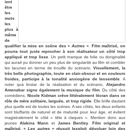
ient
être
les
mots
les
plus à
même
de
qualifier la mise en scène des «
Autres
»
.
Film maîtrisé, on
pourra tout juste reprocher à son réalisateur un côté trop
appliqué et trop lisse
. Un petit manque de folie ou doriginalité
qui aurait pu donner un peu plus de singularité au film et combler
les lacunes en terme de trouille du scénario.
Visuellement, la
très belle photographie, toute en clair-obscur et en couleurs
froides, participe à la tonalité anxiogène de lensemble
. A
noter quà linstar de la réalisation et du scénario,
Alejandro
Amenabar signe également la musique du film
. Du côté des
comédiens,
Nicole Kidman crève littéralement lécran dans ce
rôle de mère solitaire, larguée, et trop rigide
. Elle brille dautant
plus quelle est de toutes les scènes. A ses côtés, les deux enfants
sont bluffants de naturel et de maturité pour leur âge, et évitent
magistralement le côté « tête à claques ». Mention donc aux
jeunes
Alakina Mann
et
James Bentley
.
Film original et
maîtrisé, «
Les autres
» réussit lexploit dévoluer loin des