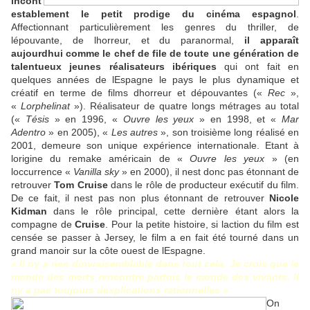
incont
establement le petit prodige du cinéma espagnol
.
Affectionnant particulièrement les genres du thriller, de
lépouvante, de lhorreur, et du paranormal,
il apparaît
aujourdhui comme le chef de file de toute une génération de
talentueux jeunes réalisateurs ibériques
qui ont fait en
quelques années de lEspagne le pays le plus dynamique et
créatif en terme de films dhorreur et dépouvantes («
Rec
»,
«
Lorphelinat
»). Réalisateur de quatre longs métrages au total
(«
Tésis
» en 1996, «
Ouvre les yeux
» en 1998, et «
Mar
Adentro
» en 2005), «
Les autres
», son troisième long réalisé en
2001, demeure son unique expérience internationale. Etant à
lorigine du remake américain de «
Ouvre les yeux
» (en
loccurrence «
Vanilla sky
» en 2000), il nest donc pas étonnant de
retrouver
Tom Cruise
dans le rôle de producteur exécutif du film.
De ce fait, il nest pas non plus étonnant de retrouver
Nicole
Kidman
dans le rôle principal, cette dernière étant alors la
compagne de
Cruise
. Pour la petite histoire, si laction du film est
censée se passer à Jersey, le film a en fait été tourné dans un
grand manoir sur la côte ouest de lEspagne.
« Il ny a rien dinvraisemblable dans tout cela. Je crois que le
monde des morts rencontre parfois le monde des vivants. Il
ny a pas toujours dexplications rationnelles »
On