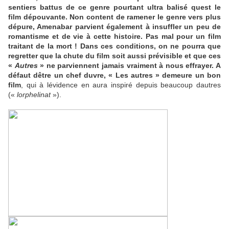
sentiers battus de ce genre pourtant ultra balisé quest le
film dépouvante. Non content de ramener le genre vers plus
dépure, Amenabar parvient également à insuffler un peu de
romantisme et de vie à cette histoire. Pas mal pour un film
traitant de la mort ! Dans ces conditions, on ne pourra que
regretter que la chute du film soit aussi prévisible et que ces
«
Autres
» ne parviennent jamais vraiment à nous effrayer. A
défaut dêtre un chef duvre, « Les autres » demeure un bon
film
, qui à lévidence en aura inspiré depuis beaucoup dautres
(«
lorphelinat
»).