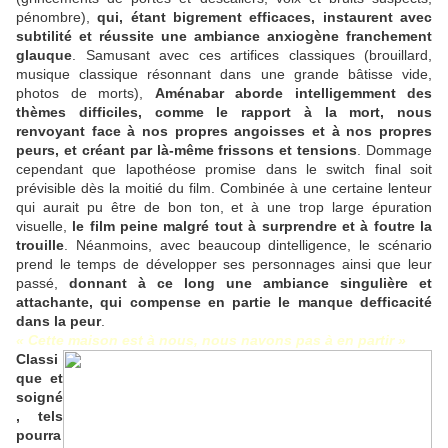
pénombre),
qui, étant bigrement efficaces, instaurent avec
subtilité et réussite une ambiance anxiogène franchement
glauque
. Samusant avec ces artifices classiques (brouillard,
musique classique résonnant dans une grande bâtisse vide,
photos de morts),
Aménabar aborde intelligemment des
thèmes difficiles, comme le rapport à la mort, nous
renvoyant face à nos propres angoisses et à nos propres
peurs, et créant par là-même frissons et tensions
. Dommage
cependant que lapothéose promise dans le switch final soit
prévisible dès la moitié du film. Combinée à une certaine lenteur
qui aurait pu être de bon ton, et à une trop large épuration
visuelle,
le film peine malgré tout à surprendre et à foutre la
trouille
. Néanmoins, avec beaucoup dintelligence, le scénario
prend le temps de développer ses personnages ainsi que leur
passé,
donnant à ce long une ambiance singulière et
attachante, qui compense en partie le manque defficacité
dans la peur
.
« Cette maison est à nous, nous navons pas à en partir »
Classi
que et
soigné
, tels
pourra