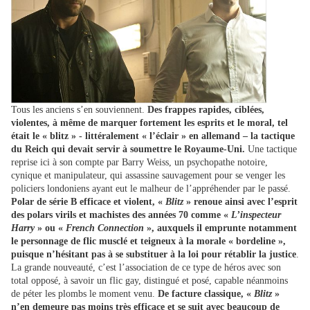
Tous les anciens s’en souviennent.
Des frappes rapides, ciblées,
violentes, à même de marquer fortement les esprits et le moral, tel
était le « blitz » - littéralement « l’éclair » en allemand – la tactique
du Reich qui devait servir à soumettre le Royaume-Uni.
Une tactique
reprise ici à son compte par Barry Weiss, un psychopathe notoire,
cynique et manipulateur, qui assassine sauvagement pour se venger les
policiers londoniens ayant eut le malheur de l’appréhender par le passé.
Polar de série B efficace et violent, «
Blitz
» renoue ainsi avec l’esprit
des polars virils et machistes des années 70 comme «
L’inspecteur
Harry
» ou «
French Connection
», auxquels il emprunte notamment
le personnage de flic musclé et teigneux à la morale « bordeline »,
puisque n’hésitant pas à se substituer à la loi pour rétablir la justice
.
La grande nouveauté, c’est l’association de ce type de héros avec son
total opposé, à savoir un flic gay, distingué et posé, capable néanmoins
de péter les plombs le moment venu.
De facture classique, «
Blitz
»
n’en demeure pas moins très efficace et se suit avec beaucoup de