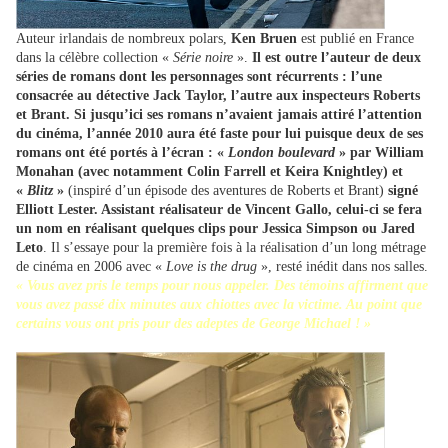
Auteur irlandais de nombreux polars,
Ken Bruen
est publié en France
dans la célèbre collection «
Série noire
».
Il est outre l’auteur de deux
séries de romans dont les personnages sont récurrents : l’une
consacrée au détective Jack Taylor, l’autre aux inspecteurs Roberts
et Brant. Si jusqu’ici ses romans n’avaient jamais attiré l’attention
du cinéma, l’année 2010 aura été faste pour lui puisque deux de ses
romans ont été portés à l’écran : «
London boulevard
» par William
Monahan (avec notamment Colin Farrell et Keira Knightley) et
«
Blitz
»
(inspiré d’un épisode des aventures de Roberts et Brant)
signé
Elliott Lester. Assistant réalisateur de Vincent Gallo, celui-ci se fera
un nom en réalisant quelques clips pour Jessica Simpson ou Jared
Leto
. Il s’essaye pour la première fois à la réalisation d’un long métrage
de cinéma en 2006 avec «
Love is the drug
», resté inédit dans nos salles.
« Vous avez pris le temps pour nous appeler. Des témoins affirment que
vous avez passé dix minutes aux chiottes avec la victime. Au point que
certains vous ont pris pour des adeptes de George Michael ! »