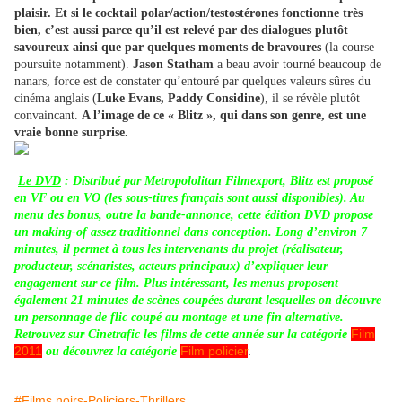
plaisir. Et si le cocktail polar/action/testostérones fonctionne très
bien, c’est aussi parce qu’il est relevé par des dialogues plutôt
savoureux ainsi que par quelques moments de bravoures
(la course
poursuite notamment).
Jason Statham
a beau avoir tourné beaucoup de
nanars, force est de constater qu’entouré par quelques valeurs sûres du
cinéma anglais (
Luke Evans, Paddy Considine
), il se révèle plutôt
convaincant.
A l’image de ce « Blitz », qui dans son genre, est une
vraie bonne surprise.
Le DVD
: Distribué par Metropololitan Filmexport, Blitz est proposé
en VF ou en VO (les sous-titres français sont aussi disponibles). Au
menu des bonus, outre la bande-annonce, cette édition DVD propose
un making-of assez traditionnel dans conception. Long d’environ 7
minutes, il permet à tous les intervenants du projet (réalisateur,
producteur, scénaristes, acteurs principaux) d’expliquer leur
engagement sur ce film. Plus intéressant, les menus proposent
également 21 minutes de scènes coupées durant lesquelles on découvre
un personnage de flic coupé au montage et une fin alternative.
Film
Retrouvez sur Cinetrafic les films de cette année sur la catégorie
2011
Film policier
.
ou découvrez la catégorie
#Films noirs-Policiers-Thrillers