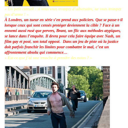
« Un petit conseil : si vous vous trompez d’adversaire, ne vous trompez
pas d’arme ! »
À Londres, un tueur en série s’en prend aux policiers. Que se passe-t-il
lorsque ceux qui sont censés protéger deviennent la cible ? Face à un
ennemi aussi rusé que pervers, Brant, un flic aux méthodes atypiques,
se lance dans l’enquête. Il devra pour cela faire équipe avec Nash, un
film gay et posé, son total opposé. Dans un jeu de piste où la justice
doit parfois franchir les limites pour combattre le mal, c’est un
affrontement absolu qui commence…
« Est-ce que j’ai une tronche à prendre des notes ? »