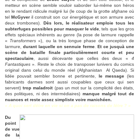
metteur en scène semble vouloir saborder lui-même son héros
en le rendant ridicule malgré lui (le coup de la grotte afghane où
tel
McGyver
il construit son cur énergétique et son armure avec
deux trombones).
Dès lors, le réalisateur emploie tous les
subterfuges possibles pour masquer le vide
, tels que les gros
effets spéciaux inhérents au genre (la pose de larmure rappelle
«
Transformers
»), ou la très longue phase de conception de
larmure,
durant laquelle on sennuie ferme
.
Et ce jusquà une
scène de bataille finale particulièrement courte et peu
spectaculaire
, aussi décevante que celles des deux «
4
Fantastiques
». Reste le choix de transposer lunivers du comics
original dans celui du monde réel (Afghanistan  Al Qaeda). Si
lidée pouvait sembler bonne et pertinente,
le message
(les
fabricants darmes sont aussi coupables que ceux qui sen
servent)
trop maladroit
(pas un mot sur la complicité des états,
des politiques, ni des intermédiaires)
manque malgré tout de
nuances et reste assez simpliste voire manichéen.
« A quoi sert dêtre en vie si on a pas de raisons de lêtre ? »
Du
point
de vue
de la