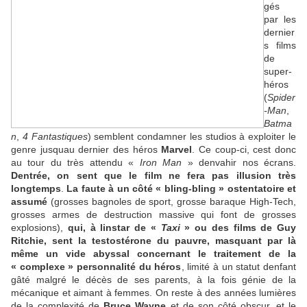
gés
par les
dernier
s films
de
super-
héros
(
Spider
-Man
,
Batma
n
,
4 Fantastiques
) semblent condamner les studios à exploiter le
genre jusquau dernier des héros
Marvel
. Ce coup-ci, cest donc
au tour du très attendu «
Iron Man
» denvahir nos écrans.
Dentrée, on sent que le film ne fera pas illusion très
longtemps
.
La faute à un côté « bling-bling » ostentatoire et
assumé
(grosses bagnoles de sport, grosse baraque High-Tech,
grosses armes de destruction massive qui font de grosses
explosions),
qui, à linstar de «
Taxi
» ou des films de Guy
Ritchie, sent la testostérone du pauvre, masquant par là
même un vide abyssal concernant le traitement de la
« complexe » personnalité du héros
, limité à un statut denfant
gâté malgré le décès de ses parents, à la fois génie de la
mécanique et aimant à femmes. On reste à des années lumières
de la complexité de
Bruce Wayne
et de son côté obscur, et le