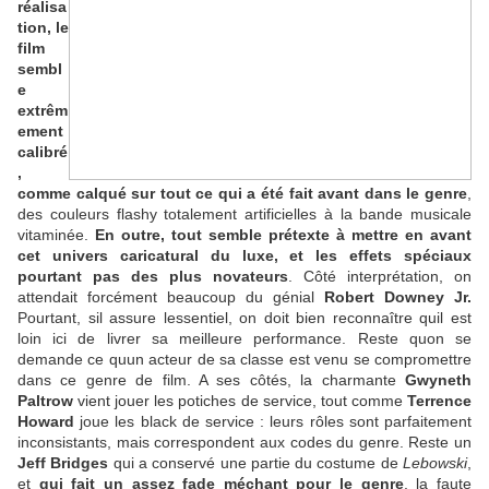
réalisa
tion, le
film
sembl
e
extrêm
ement
calibré
,
comme calqué sur tout ce qui a été fait avant dans le genre
,
des couleurs flashy totalement artificielles à la bande musicale
vitaminée.
En outre, tout semble prétexte à mettre en avant
cet univers caricatural du luxe, et les effets spéciaux
pourtant pas des plus novateurs
. Côté interprétation, on
attendait forcément beaucoup du génial
Robert Downey Jr.
Pourtant, sil assure lessentiel, on doit bien reconnaître quil est
loin ici de livrer sa meilleure performance. Reste quon se
demande ce quun acteur de sa classe est venu se compromettre
dans ce genre de film. A ses côtés, la charmante
Gwyneth
Paltrow
vient jouer les potiches de service, tout comme
Terrence
Howard
joue les black de service : leurs rôles sont parfaitement
inconsistants, mais correspondent aux codes du genre. Reste un
Jeff Bridges
qui a conservé une partie du costume de
Lebowski
,
et
qui fait un assez fade méchant pour le genre
, la faute