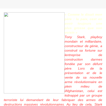
« Comme le disait mon
père : la paix, cest en
avoir toujours une
plus grosse que son
voisin »
Tony Stark, playboy
mondain et milliardaire,
constructeur de génie, a
construit sa fortune sur
lentreprise de
construction darmes
fondée par son défunt
père. Lors de la
présentation et de le
vente de sa nouvelle
arme révolutionnaire en
plein milieu de
lAfghanistan, celui est
kidnappé par un groupe
terroriste lui demandant de leur fabriquer des armes de
destructions massives révolutionnaires. Au lieu de cela, Stark