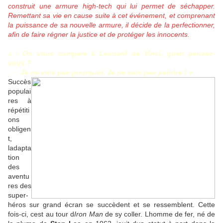
construit une armure high-tech qui lui permet de séchapper.
Remettant sa vie en cause suite à cet événement, et comprenant
la puissance de sa nouvelle armure, il décide de la perfectionner,
afin de faire régner la justice et de protéger les innocents.
« - On vous compare à Leonard de Vinci, quen pensez-
vous ?
-
Je ne vois pas pourquoi. Je ne suis pas peintre ! »
Succès
populai
res à
répétiti
ons
obligen
t,
ladapta
tion
des
aventu
res des
super-
héros sur grand écran se succèdent et se ressemblent. Cette
fois-ci, cest au tour d
Iron Man
de sy coller. Lhomme de fer, né de