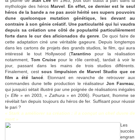
la plume de
Stan Lee
en 1963, jouit dun statut à part dans la
mythologie des héros
Marvel
.
En effet, ce dernier est le seul
héros de la bande a ne pas avoir hérité ses supers pouvoirs
dune quelconque mutation génétique, les devant au
contraire à son génie créatif. Une particularité qui lui vaudra
depuis sa création une côté de popularité particulièrement
forte dans le cur des aficionados du genre
. De quoi faire de
cette adaptation ciné une véritable gageure. Depuis longtemps
dans les cartons de projets des grands studios, le film, qui aura
intéressé le tout Hollywood (
Tarantino
pour la réalisation
notamment,
Tom Cruise
pour le rôle central), tardait à voir le
jour, passant dans les mains de trois studios différents.
Finalement, cest
sous limpulsion de Marvel Studio que ce
film a été lancé
. Etonnant en revanche de retrouver aux
commandes dune telle production le réalisateur
Jon Favreau
,
qui jusquici sétait illustré par une poignée de réalisations inégales
(«
Elfe
» en 2003, «
Zathura
» en 2006). Pourtant, lhomme se
révélait fan depuis toujours du héros de fer. Suffisant pour réussir
le pari ?
« Stark a améliorer sa création : il a conçut un chef duvre de
mort »
Les
succès
engran