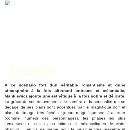
« - Vous nêtes quun esprit
-
Lui nest quun corps »
A ce scénario fort dun véritable romantisme et dune
atmosphère à la fois alternant onirisme et mélancolie,
Mankiewicz ajoute une esthétique à la fois sobre et délicate
.
La grâce de ses mouvements de caméra et la sensualité qui se
dégage de ses plans sont accentués par le magnifique noir et
blanc de limage, très léché, et jouant magnifiquement à alterner
(comme lhumeur des personnages), les phases les plus
lumineuses et celles plus intimes et mélancoliques de clairs
obscurs. Il en va de même pour la musique très présente et