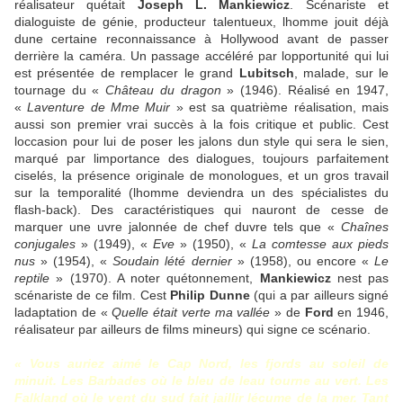
réalisateur quétait
Joseph L. Mankiewicz
. Scénariste et
dialoguiste de génie, producteur talentueux, lhomme jouit déjà
dune certaine reconnaissance à Hollywood avant de passer
derrière la caméra. Un passage accéléré par lopportunité qui lui
est présentée de remplacer le grand
Lubitsch
, malade, sur le
tournage du «
Château du dragon
» (1946). Réalisé en 1947,
«
Laventure de Mme Muir
» est sa quatrième réalisation, mais
aussi son premier vrai succès à la fois critique et public. Cest
loccasion pour lui de poser les jalons dun style qui sera le sien,
marqué par limportance des dialogues, toujours parfaitement
ciselés, la présence originale de monologues, et un gros travail
sur la temporalité (lhomme deviendra un des spécialistes du
flash-back). Des caractéristiques qui nauront de cesse de
marquer une uvre jalonnée de chef duvre tels que «
Chaînes
conjugales
» (1949), «
Eve
» (1950), «
La comtesse aux pieds
nus
» (1954), «
Soudain lété dernier
» (1958), ou encore «
Le
reptile
» (1970). A noter quétonnement,
Mankiewicz
nest pas
scénariste de ce film. Cest
Philip Dunne
(qui a par ailleurs signé
ladaptation de «
Quelle était verte ma vallée
» de
Ford
en 1946,
réalisateur par ailleurs de films mineurs) qui signe ce scénario.
« Vous auriez aimé le Cap Nord, les fjords au soleil de
minuit. Les Barbades où le bleu de leau tourne au vert. Les
Falkland où le vent du sud fait jaillir lécume de la mer. Tant