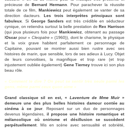
précieuse de
Bernard Hermann
. Pour parachever la réussite
totale de ce film,
Mankiewicz
peut également se vanter de sa
direction dacteurs.
Les trois interprètes principaux sont
fabuleux
. Si
George Sanders
est très crédible en séducteur
cynique, on retiendra surtout la belle prestation de
Rex Harrison
(qui joua plusieurs fois pour
Mankiewicz
, obtenant au passage
l
Oscar
pour «
Cleopatre
» (1960)), dont le charisme, le physique
et la voix grave habitent parfaitement ce personnage de
Capitaine, pouvant se montrer aussi bien rustre avec ses
histoires de marin, que sensible, lors de ses adieux à Lucy. Objet
de leurs convoitises, la magnifique et trop rare (et trop
injustement oubliée également)
Gene Tierney
trouve ici son plus
beau rôle.
« Comment te dire ? On peut se sentir très seule parmi les
gens, même parmi ceux quon aime »
Grand classique sil en est, «
Laventure de Mme Muir
»
demeure une des plus belles histoires damour contée au
cinéma à ce jour
. Reposant sur un duo de personnages
devenus légendaires,
il propose une histoire romantique et
mélancolique où onirisme et désillusion se succèdent
perpétuellement
. Mis en scène avec sensualité et sobriété,