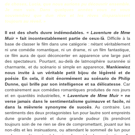
de choses, Lucia, que nous aurions pu découvrir ensemble.
Je men vais. Dans quelques années vous ne vous
souviendrez que dun rêve et les rêves disparaissent
toujours au réveil. »
Il est des chefs duvre indémodables. «
Laventure de Mme
Muir
» fait incontestablement partie de ceux-là
. Difficile à la
base de classer le film dans une catégorie : nétant véritablement
ni une comédie romantique, ni un drame, ni un film fantastique,
ce film aura de quoi déconcerter en apparence une large part
des spectateurs. Pourtant, au-delà de latmosphère surannée si
charmante, et du scénario si simple en apparence,
Mankiewicz
nous invite à un véritable petit bijou de légèreté et de
poésie
.
En cela, il doit énormément au scénario de Philip
Dunne, qui brille par son intelligence et sa délicatesse
. Car
contrairement aux comédies romantiques produites de nos jours
et en quantités industrielles,
«
Laventure de Mme Muir
» ne
verse jamais dans le sentimentalisme guimauve et facile, ni
dans la mièvrerie synonyme de succès
. Au contraire. Les
sentiments des deux protagonistes lun pour lautre sont empreints
dune grande pureté et dune grande pudeur (ils prendront
toujours soin de ne rien se dire de compromettant, jouant sur les
non-dits et les insinuations, ou attendant le sommeil de lun pour