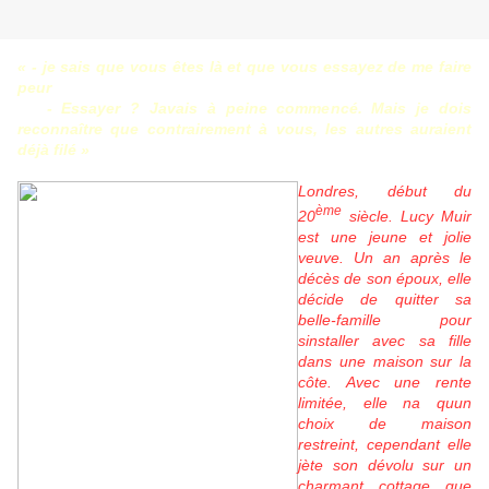
« - je sais que vous êtes là et que vous essayez de me faire
peur
- Essayer ? Javais à peine commencé. Mais je dois
reconnaître que contrairement à vous, les autres auraient
déjà filé »
Londres, début du
ème
20
siècle. Lucy Muir
est une jeune et jolie
veuve. Un an après le
décès de son époux, elle
décide de quitter sa
belle-famille pour
sinstaller avec sa fille
dans une maison sur la
côte. Avec une rente
limitée, elle na quun
choix de maison
restreint, cependant elle
jète son dévolu sur un
charmant cottage que