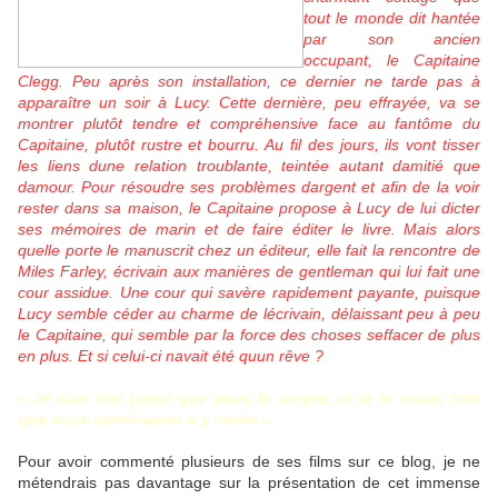
tout le monde dit hantée
par son ancien
occupant, le Capitaine
Clegg. Peu après son installation, ce dernier ne tarde pas à
apparaître un soir à Lucy. Cette dernière, peu effrayée, va se
montrer plutôt tendre et compréhensive face au fantôme du
Capitaine, plutôt rustre et bourru. Au fil des jours, ils vont tisser
les liens dune relation troublante, teintée autant damitié que
damour. Pour résoudre ses problèmes dargent et afin de la voir
rester dans sa maison, le Capitaine propose à Lucy de lui dicter
ses mémoires de marin et de faire éditer le livre. Mais alors
quelle porte le manuscrit chez un éditeur, elle fait la rencontre de
Miles Farley, écrivain aux manières de gentleman qui lui fait une
cour assidue. Une cour qui savère rapidement payante, puisque
Lucy semble céder au charme de lécrivain, délaissant peu à peu
le Capitaine, qui semble par la force des choses seffacer de plus
en plus. Et si celui-ci navait été quun rêve ?
« Je suis réel parce que vous le croyez, et je le serais tant
que vous continuerez à y croire »
Pour avoir commenté plusieurs de ses films sur ce blog, je ne
métendrais pas davantage sur la présentation de cet immense