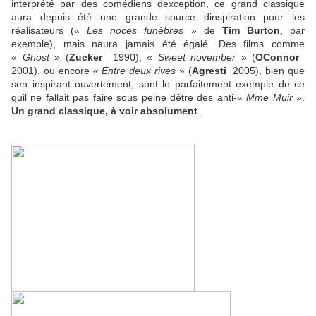
interprété par des comédiens dexception, ce grand classique
aura depuis été une grande source dinspiration pour les
réalisateurs («
Les noces funèbres
» de
Tim Burton
, par
exemple), mais naura jamais été égalé. Des films comme
«
Ghost
» (
Zucker
 1990), «
Sweet november
» (
OConnor

2001), ou encore «
Entre deux rives
» (
Agresti
 2005), bien que
sen inspirant ouvertement, sont le parfaitement exemple de ce
quil ne fallait pas faire sous peine dêtre des anti-«
Mme Muir
».
Un grand classique, à voir absolument
.