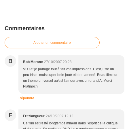
Commentaires
Ajouter un commentaire
B
Bob Morane
27/10/2007 20:28
VU ! et je partage tout à fait vos impressions. C'est juste un
peu triste, mais super bein joué et bien amené. Beau film sur
un thème universel qu'est l'amour avec un grand A. Merci
Platinoch
Répondre
F
Fritzlangueur
24/10/2007 12:12
Ce film est resté longtemps mineur dans l'esprit de la critique
et du public. Sa sortie en DVD il y a quelques temps a permis