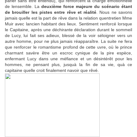
parler sans être entendu), qui renforcent la charge émotionnelle
de lensemble. La
deuxième force majeure du scénario étant
de brouiller les pistes entre rêve et réalité
. Nous ne savons
jamais quelle est la part de rêve dans la relation quentretien Mme
Muir avec lancien habitant des lieux. Sentiment renforcé lorsque
le Capitaine, après une déchirante déclaration durant le sommeil
de Lucy, lui fait ses adieux, blessé de la voir séloigner vers un
autre homme, pour ne plus jamais réapparaître. La suite ne fera
que renforcer le romantisme profond de cette uvre, où le prince
charmant savère être un escroc cynique de la pire espèce,
enfermant Lucy dans une méfiance et un désintérêt pour les
hommes, ne pensant plus, jusquà la fin de sa vie, quà ce
capitaine quelle croit finalement navoir que rêvé.