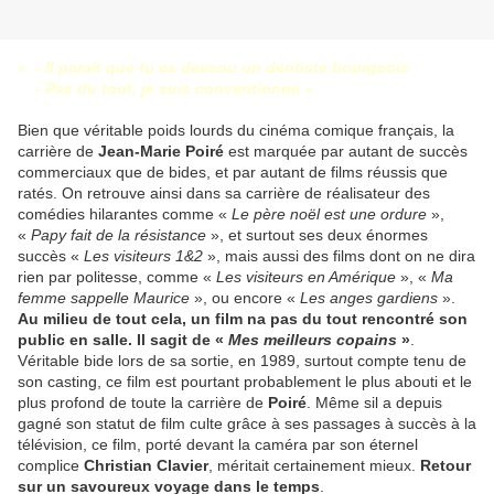
« - Il paraît que tu es devenu un dentiste bourgeois
- Pas du tout, je suis conventionné »
Bien que véritable poids lourds du cinéma comique français, la
carrière de
Jean-Marie Poiré
est marquée par autant de succès
commerciaux que de bides, et par autant de films réussis que
ratés. On retrouve ainsi dans sa carrière de réalisateur des
comédies hilarantes comme «
Le père noël est une ordure
»,
«
Papy fait de la résistance
», et surtout ses deux énormes
succès «
Les visiteurs 1&2
», mais aussi des films dont on ne dira
rien par politesse, comme «
Les visiteurs en Amérique
», «
Ma
femme sappelle Maurice
», ou encore «
Les anges gardiens
».
Au milieu de tout cela, un film na pas du tout rencontré son
public en salle. Il sagit de «
Mes meilleurs copains
»
.
Véritable bide lors de sa sortie, en 1989, surtout compte tenu de
son casting, ce film est pourtant probablement le plus abouti et le
plus profond de toute la carrière de
Poiré
. Même sil a depuis
gagné son statut de film culte grâce à ses passages à succès à la
télévision, ce film, porté devant la caméra par son éternel
complice
Christian Clavier
, méritait certainement mieux.
Retour
sur un savoureux voyage dans le temps
.