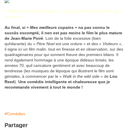
« Mais enfin, cest un roman. Le type na rien à voir avec toi, il
est roux »
Au final, si «
Mes meilleurs copains
» na pas connu le
succès escompté, il nen est pas moins le film le plus mature
de Jean-Marie Poiré
. Loin de la folie excessive (bien
quhilarante) du «
Père Noel est une ordure
» et des «
Visiteurs
»,
il signe ici un film malin, tout en finesse et en observation, sur des
quadragénaires pour qui sonnent lheure des premiers bilans. Il
rend également hommage à une époque didéaux brisés, les
années 70, quil caricature gentiment et avec beaucoup de
tendresse (les musiques de lépoque qui illustrent le film sont
géniales, à commencer par le «
Walk in the wild side
» de
Lou
Reed
).
Une comédie intelligente et chaleureuse que je
recommande vivement à tout le monde !
#Comédies
Partager