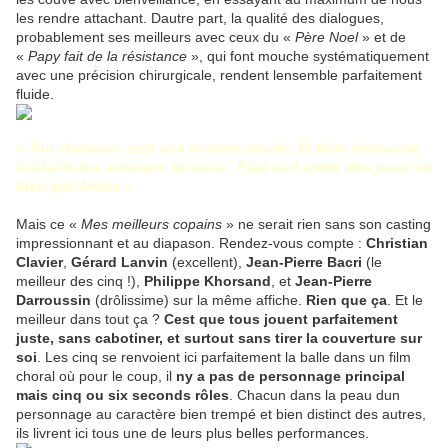
les rendre attachant. Dautre part, la qualité des dialogues,
probablement ses meilleurs avec ceux du «
Père Noel
» et de
«
Papy fait de la résistance
», qui font mouche systématiquement
avec une précision chirurgicale, rendent lensemble parfaitement
fluide.
«
Ton chanteur, cest une énorme couille. Et flûte électrique,
il atteint des sommets lui aussi. Faut quil arrête den jouer ou
bien quil lavale »
Mais ce «
Mes meilleurs copains
» ne serait rien sans son casting
impressionnant et au diapason. Rendez-vous compte :
Christian
Clavier
,
Gérard Lanvin
(excellent),
Jean-Pierre Bacri
(le
meilleur des cinq !),
Philippe Khorsand
, et
Jean-Pierre
Darroussin
(drôlissime) sur la même affiche.
Rien que ça
. Et le
meilleur dans tout ça ?
Cest que tous jouent parfaitement
juste, sans cabotiner, et surtout sans tirer la couverture sur
soi
. Les cinq se renvoient ici parfaitement la balle dans un film
choral où pour le coup, il
ny a pas de personnage principal
mais cinq ou six seconds rôles
. Chacun dans la peau dun
personnage au caractère bien trempé et bien distinct des autres,
ils livrent ici tous une de leurs plus belles performances.