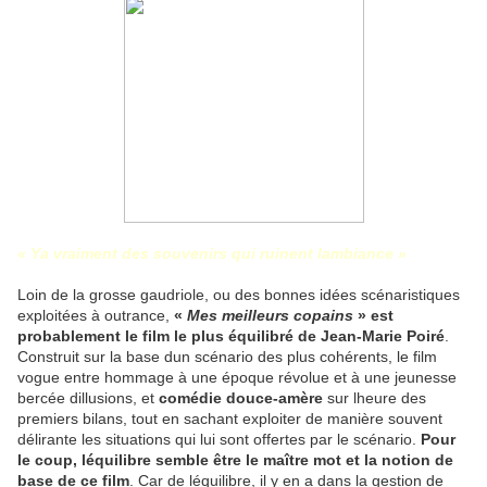
« Ya vraiment des souvenirs qui ruinent lambiance »
Loin de la grosse gaudriole, ou des bonnes idées scénaristiques
exploitées à outrance,
«
Mes meilleurs copains
» est
probablement le film le plus équilibré de Jean-Marie Poiré
.
Construit sur la base dun scénario des plus cohérents, le film
vogue entre hommage à une époque révolue et à une jeunesse
bercée dillusions, et
comédie douce-amère
sur lheure des
premiers bilans, tout en sachant exploiter de manière souvent
délirante les situations qui lui sont offertes par le scénario.
Pour
le coup, léquilibre semble être le maître mot et la notion de
base de ce film
. Car de léquilibre, il y en a dans la gestion de