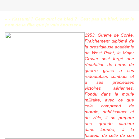
« - Katsumi ? Cest quoi ce bled ?  Cest pas un bled, cest le
nom de la fille que je vais épouser »
1953, Guerre de Corée.
Fraichement diplômé de
la prestigieuse académie
de West Point, le Major
Gruver sest forgé une
réputation de héros de
guerre grâce à ses
redoutables combats et
à ses précieuses
victoires aériennes.
Fondu dans le moule
militaire, avec ce que
cela comprend de
morale, dobéissance et
de zèle, il se prépare
une grande carrière
dans larmée, à la
hauteur de celle de son