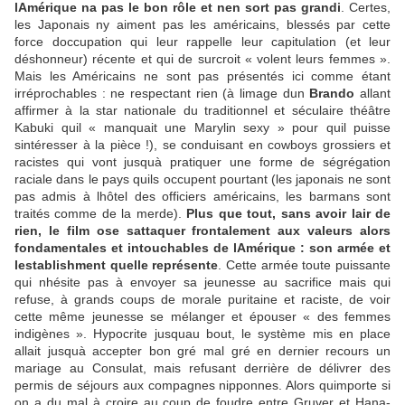
lAmérique na pas le bon rôle et nen sort pas grandi
. Certes,
les Japonais ny aiment pas les américains, blessés par cette
force doccupation qui leur rappelle leur capitulation (et leur
déshonneur) récente et qui de surcroit « volent leurs femmes ».
Mais les Américains ne sont pas présentés ici comme étant
irréprochables : ne respectant rien (à limage dun
Brando
allant
affirmer à la star nationale du traditionnel et séculaire théâtre
Kabuki quil « manquait une Marylin sexy » pour quil puisse
sintéresser à la pièce !), se conduisant en cowboys grossiers et
racistes qui vont jusquà pratiquer une forme de ségrégation
raciale dans le pays quils occupent pourtant (les japonais ne sont
pas admis à lhôtel des officiers américains, les barmans sont
traités comme de la merde).
Plus que tout, sans avoir lair de
rien, le film ose sattaquer frontalement aux valeurs alors
fondamentales et intouchables de lAmérique : son armée et
lestablishment quelle représente
. Cette armée toute puissante
qui nhésite pas à envoyer sa jeunesse au sacrifice mais qui
refuse, à grands coups de morale puritaine et raciste, de voir
cette même jeunesse se mélanger et épouser « des femmes
indigènes ». Hypocrite jusquau bout, le système mis en place
allait jusquà accepter bon gré mal gré en dernier recours un
mariage au Consulat, mais refusant derrière de délivrer des
permis de séjours aux compagnes nipponnes. Alors quimporte si
on a du mal à croire au coup de foudre entre Gruver et Hana-