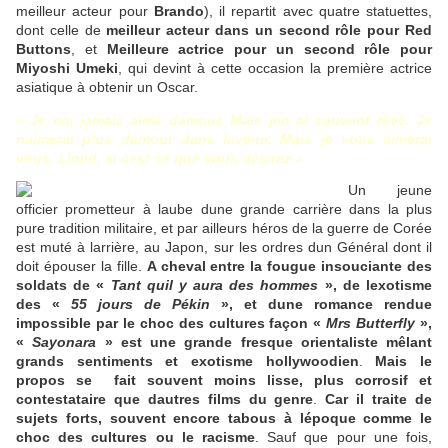
meilleur acteur pour
Brando
), il repartit avec quatre statuettes,
dont celle de
meilleur acteur dans un second rôle pour Red
Buttons
, et
Meilleure actrice pour un second rôle pour
Miyoshi Umeki
, qui devint à cette occasion la première actrice
asiatique à obtenir un Oscar.
« Je nai jamais aimé damour. Mais jen ai souvent rêvé. Je
naimerai plus damour dans lavenir. Mais je vous aimerai
vous, Lloyd, si cest ce que vous désirez »
Un jeune
officier prometteur à laube dune grande carrière dans la plus
pure tradition militaire, et par ailleurs héros de la guerre de Corée
est muté à larrière, au Japon, sur les ordres dun Général dont il
doit épouser la fille.
A cheval entre la fougue insouciante des
soldats de «
Tant quil y aura des hommes
», de lexotisme
des «
55 jours de Pékin
», et dune romance rendue
impossible par le choc des cultures façon «
Mrs Butterfly
»,
«
Sayonara
» est une grande fresque orientaliste mêlant
grands sentiments et exotisme hollywoodien
.
Mais le
propos se
fait souvent moins lisse, plus corrosif et
contestataire que dautres films du genre
.
Car il traite de
sujets forts, souvent encore tabous à lépoque comme le
choc des cultures ou le racisme
. Sauf que pour une fois,