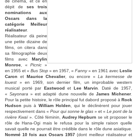
de cinéma, et ce en
dépit de
ses trois
nominations aux
Oscars dans la
catégorie Meilleur
réalisateur
.
Réalisateur dà peine
une petite dizaine de
films, on citera dans
sa filmographie deux
films avec
Marylin
Monroe
, «
Picnic
»
en 1955 et «
Bus Stop
» en 1957, «
Fanny
» en 1961 avec
Leslie
Caron
et
Maurice Chevalier
, ou encore «
La kermesse de
louest
» en 1969, son dernier film, un improbable western
musical porté par
Eastwood
et
Lee Marvin
. Daté de 1957,
«
Sayonara
» est adapté dune nouvelle de
James Michener
.
Pour la petite histoire, le rôle principal fut dabord proposé à
Rock
Hudson
puis à
William Holden
, qui le déclinèrent pour jouer
respectivement dans «
Pour qui sonne le glas
» et «
Le pont de la
rivière Kwaï
». Côté féminin,
Audrey Hepburn
se vit proposer le
rôle de Hana-Ogi mais le refusa pour la simple raison quelle
savait quelle ne pourrait être crédible dans le rôle dune asiatique.
Nommé 10 fois aux Oscars 1957
(dont meilleur réalisateur et