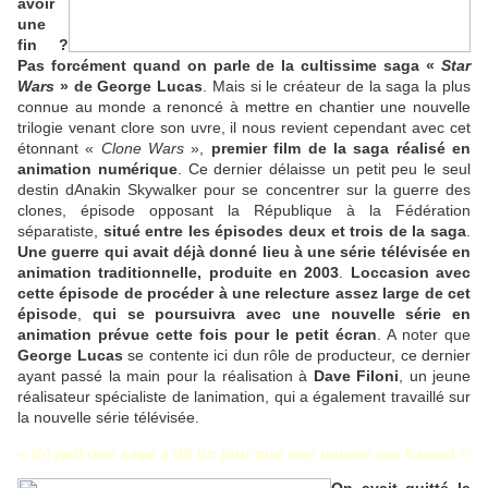
avoir
une
fin ?
Pas forcément quand on parle de la cultissime saga «
Star
Wars
» de George Lucas
. Mais si le créateur de la saga la plus
connue au monde a renoncé à mettre en chantier une nouvelle
trilogie venant clore son uvre, il nous revient cependant avec cet
étonnant «
Clone Wars
»,
premier film de la saga réalisé en
animation numérique
. Ce dernier délaisse un petit peu le seul
destin dAnakin Skywalker pour se concentrer sur la guerre des
clones, épisode opposant la République à la Fédération
séparatiste,
situé entre les épisodes deux et trois de la saga
.
Une guerre qui avait déjà donné lieu à une série télévisée en
animation traditionnelle, produite en 2003
.
Loccasion avec
cette épisode de procéder à une relecture assez large de cet
épisode
,
qui se poursuivra avec une nouvelle série en
animation prévue cette fois pour le petit écran
. A noter que
George Lucas
se contente ici dun rôle de producteur, ce dernier
ayant passé la main pour la réalisation à
Dave Filoni
, un jeune
réalisateur spécialiste de lanimation, qui a également travaillé sur
la nouvelle série télévisée.
« Un jedi très sage à dit un jour que rien narrive par hasard »
On avait quitté la