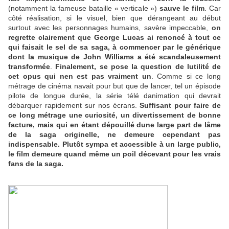
(notamment la fameuse bataille « verticale »)
sauve le film
. Car
côté réalisation, si le visuel, bien que dérangeant au début
surtout avec les personnages humains, savère impeccable,
on
regrette clairement que George Lucas ai renoncé à tout ce
qui faisait le sel de sa saga, à commencer par le générique
dont la musique de John Williams a été scandaleusement
transformée
.
Finalement, se pose la question de lutilité de
cet opus qui nen est pas vraiment un
. Comme si ce long
métrage de cinéma navait pour but que de lancer, tel un épisode
pilote de longue durée, la série télé danimation qui devrait
débarquer rapidement sur nos écrans.
Suffisant pour faire de
ce long métrage une curiosité, un divertissement de bonne
facture, mais qui en étant dépouillé dune large part de lâme
de la saga originelle, ne demeure cependant pas
indispensable. Plutôt sympa et accessible à un large public,
le film demeure quand même un poil décevant pour les vrais
fans de la saga.