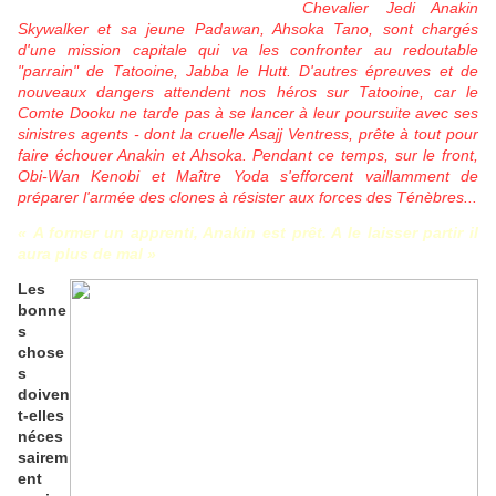
Chevalier Jedi Anakin
Skywalker et sa jeune Padawan, Ahsoka Tano, sont chargés
d'une mission capitale qui va les confronter au redoutable
"parrain" de Tatooine, Jabba le Hutt. D'autres épreuves et de
nouveaux dangers attendent nos héros sur Tatooine, car le
Comte Dooku ne tarde pas à se lancer à leur poursuite avec ses
sinistres agents - dont la cruelle Asajj Ventress, prête à tout pour
faire échouer Anakin et Ahsoka. Pendant ce temps, sur le front,
Obi-Wan Kenobi et Maître Yoda s'efforcent vaillamment de
préparer l'armée des clones à résister aux forces des Ténèbres...
« A former un apprenti, Anakin est prêt. A le laisser partir il
aura plus de mal »
Les
bonne
s
chose
s
doiven
t-elles
néces
sairem
ent