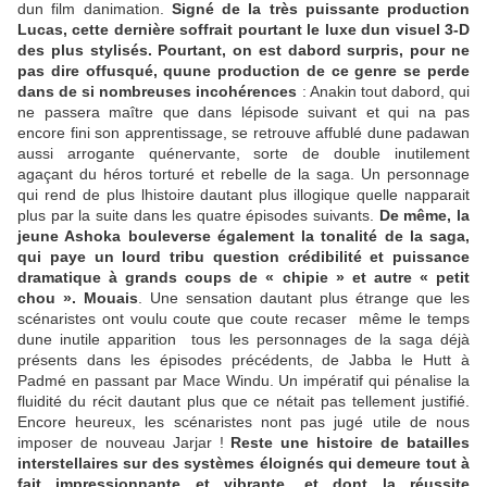
dun film danimation.
Signé de la très puissante production
Lucas, cette dernière soffrait pourtant le luxe dun visuel 3-D
des plus stylisés. Pourtant, on est dabord surpris, pour ne
pas dire offusqué, quune production de ce genre se perde
dans de si nombreuses incohérences
: Anakin tout dabord, qui
ne passera maître que dans lépisode suivant et qui na pas
encore fini son apprentissage, se retrouve affublé dune padawan
aussi arrogante quénervante, sorte de double inutilement
agaçant du héros torturé et rebelle de la saga. Un personnage
qui rend de plus lhistoire dautant plus illogique quelle napparait
plus par la suite dans les quatre épisodes suivants.
De même, la
jeune Ashoka bouleverse également la tonalité de la saga,
qui paye un lourd tribu question crédibilité et puissance
dramatique à grands coups de « chipie » et autre « petit
chou ». Mouais
. Une sensation dautant plus étrange que les
scénaristes ont voulu coute que coute recaser  même le temps
dune inutile apparition  tous les personnages de la saga déjà
présents dans les épisodes précédents, de Jabba le Hutt à
Padmé en passant par Mace Windu. Un impératif qui pénalise la
fluidité du récit dautant plus que ce nétait pas tellement justifié.
Encore heureux, les scénaristes nont pas jugé utile de nous
imposer de nouveau Jarjar !
Reste une histoire de batailles
interstellaires sur des systèmes éloignés qui demeure tout à
fait impressionnante et vibrante, et dont la réussite