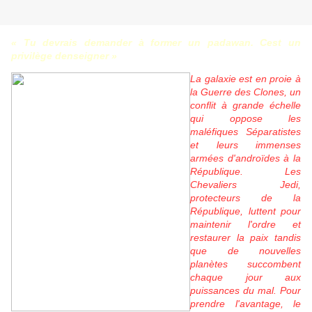
« Tu devrais demander à former un padawan. Cest un
privilège denseigner »
La galaxie est en proie à
la Guerre des Clones, un
conflit à grande échelle
qui oppose les
maléfiques Séparatistes
et leurs immenses
armées d'androïdes à la
République. Les
Chevaliers Jedi,
protecteurs de la
République, luttent pour
maintenir l'ordre et
restaurer la paix tandis
que de nouvelles
planètes succombent
chaque jour aux
puissances du mal. Pour
prendre l'avantage, le