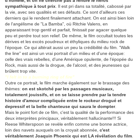
d'homme, et on ne cherche pas à rendre le héros
sympathique à tout prix
. Il est pri dans sa totalité, cabossé par
la vie, avec ses qualités et ses défauts. Ce sont d'ailleurs ces
derniers qui le rendent finalement attachant. On est ainsi bien loin
de l'angélisme de "La Bamba", où Ritchie Valens, en
apparaissant trop gentil et parfait, finissait par agacer quelque
peu et perdre tout son relief. De même, le film occultait toutes les
dérives et les excès poudreux et éthyliques du milieu rock de
l'époque. Ce qui altérait aussi un peu la crédibilité du film. "Walk
the line" est ainsi un vrai portrait d'un milieu et d'une époque:
celle des vrais rebelles, d'une Amérique opulente, de l'épopée du
Rock, mais aussi de la drogue, de l'alcool, et des jeunesses qui
brûlent trop vite.
"I felt in to a burning ring of fire"
Outre ce portrait, le film marche également sur le brassage des
thèmes:
on est skotché par les passages musicaux,
totalement jouissifs, et on se laisse prendre par la tendre
histoire d'amour compliquée entre le rockeur drogué et
depressif et la belle chanteuse qui saura le dompter
.
Mais le point fort de ce film, c'est la qualité de la performance des
deux interprètes principaux, véritablement hallucinante!!! Si
Reese Whiterspoon se revèle enfin comme une bonne actrice,
loin des navets auxquels on la croyait abonnée,
c'est
véritablement Joaquin Phoenix qui est LA révélation du film
.