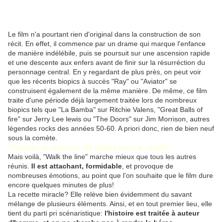
Le film n'a pourtant rien d'original dans la construction de son
récit. En effet, il commence par un drame qui marque l'enfance
de manière indélébile, puis se poursuit sur une ascension rapide
et une descente aux enfers avant de finir sur la résurréction du
personnage central. En y regardant de plus près, on peut voir
que les récents biopics à succès "Ray" ou "Aviator" se
construisent également de la même manière. De même, ce film
traite d'une période déjà largement traitée lors de nombreux
biopics tels que "La Bamba" sur Ritchie Valens, "Great Balls of
fire" sur Jerry Lee lewis ou "The Doors" sur Jim Morrison, autres
légendes rocks des années 50-60. A priori donc, rien de bien neuf
sous la comète.
"I'm goin' to Jackson, I'm gonna mess a- round"
Mais voilà, "Walk the line" marche mieux que tous les autres
réunis.
Il est attachant, formidable
, et provoque de
nombreuses émotions, au point que l'on souhaite que le film dure
encore quelques minutes de plus!
La recette miracle? Elle relève bien évidemment du savant
mélange de plusieurs éléments. Ainsi, et en tout premier lieu, elle
tient du parti pri scénaristique:
l'histoire est traitée à auteur