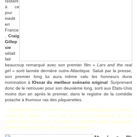
restant
à ce
jour
inédit
en
France
,
Craig
Gillep
sie
sétait
fait
beaucoup remarqué avec son premier film «
Lars and the real
girl
» sorti lannée dernière outre-Atlantique. Salué par la presse,
son premier long lui aura même valu les honneurs dune
nomination à
lOscar du meilleur scénario original
. Surprenant
donc de le retrouver pour son deuxième long, sorti aux Etats-Unis
moins dun an après le premier, dans le registre de la comédie
potache à lhumour ras des pâquerettes.
« Woodcock sait se servir de ce que le Seigneur lui a donné
entre les jambes : une fois je me suis évanouie de pur
plaisir. Une autre fois, il a réussi à me faire parler portugais
alors que je ne connais pas cette langue »
Ah ! «
Mr.