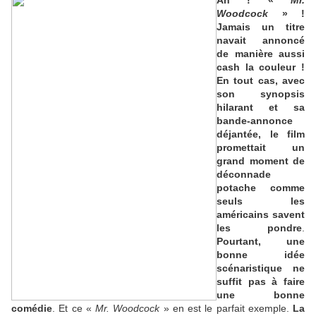
Woodcock
» !
Jamais un titre
navait annoncé
de manière aussi
cash la couleur !
En tout cas, avec
son synopsis
hilarant et sa
bande-annonce
déjantée, le film
promettait un
grand moment de
déconnade
potache comme
seuls les
américains savent
les pondre
.
Pourtant, une
bonne idée
scénaristique ne
suffit pas à faire
une bonne
comédie
. Et ce «
Mr. Woodcock
» en est le parfait exemple.
La