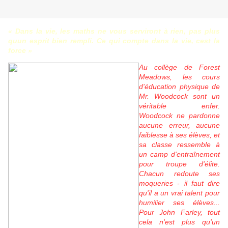
« Dans la vie, les maths ne vous serviront à rien, pas plus
quun esprit bien rempli. Ce qui compte dans la vie, cest la
force »
Au collège de Forest
Meadows, les cours
d'éducation physique de
Mr. Woodcock sont un
véritable enfer.
Woodcock ne pardonne
aucune erreur, aucune
faiblesse à ses élèves, et
sa classe ressemble à
un camp d'entraînement
pour troupe d'élite.
Chacun redoute ses
moqueries - il faut dire
qu'il a un vrai talent pour
humilier ses élèves...
Pour John Farley, tout
cela n'est plus qu'un