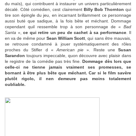
du maïs), qui contribuent à instaurer un univers particulièrement
décalé. Côté comédien, cest clairement
Billy Bob Thornton
qui
tire son épingle du jeu, en incarnant brillamment ce personnage
aussi buté que sadique, à la fois bête et méchant. Dommage
cependant quil ressemble trop à son personnage de «
Bad
Santa
»,
ce qui retire un peu de cachet à sa performance
. Il
en va de même pour
Sean William Scott
, qui sans être mauvais,
se retrouve condamné à jouer systématiquement des rôles
proches du Stifler d «
American pie
». Reste une
Susan
Sarandon
toujours impeccable, quon découvre avec plaisir dans
le registre de la comédie pas très fine.
Dommage dès lors que
celle-ci ne tienne jamais vraiment ses promesses, se
bornant à être plus bête que méchant. Car si le film savère
plutôt rigolo, il nen demeure pas moins totalement
oubliable.