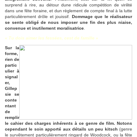
surprend à rire, au détour dune ridicule compétition de virilité
dans une fête foraine, et dun règlement de compte final à la lutte
particulièrement drôle et jouissif.
Dommage que le réalisateur
se sente obligé de nous imposer une fin des plus niaise,
convenue et inutilement moralisatrice
.
« Tu dois aimer les fessées, cest de famille »
Sur la
forme,
rien de
partic
ulier à
signal
er,
Gillep
sie se
conte
ntant
de
remplir
le cahier des charges inhérents à ce genre de film. Notons
cependant le soin apporté aux détails un peu kitsch
(genre
le survêtement particulièrement ringard de Woodcock, ou la fête