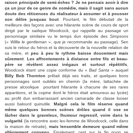
raison principale de semi-échec ? Je ne pensais avoir à dire
ça un jour de ce genre de comédie, mais il sagit sans aucun
doute des réticences du réalisateur à assumer et à pousser
son délire jusquau bout
. Pourtant, le film débutait de la
meilleure des façons avec une hilarante scène de cours de sport
dirigé par le sadique Woodcock, qui rappelle au passage un
personnage similaire vu le temps dun épisode des
Simpsons
(«
Willie le gentleman
», que je recommande au passage). Sen
suis le retour du héros et la découverte de la nouvelle relation de
sa mère, et
peu à peu le rythme baisse doucement mais
sûrement
.
Les affrontements à distance entre fils et beau-
père se révèlent assez inégaux et surtout répétitifs
,
Woodcock étant une copie conforme du «
Bad Santa
» auquel
Billy Bob Thornton
prêtait déjà ses traits, et quelques bons
personnages sont oubliés en chemin (la mère, lattachée de
presse alcoolique  pourtant hilarante à chacune de ses rares
apparitions, et la copine dont le héros était amoureux au lycée)
au profit dun embarrassant ancien camarade de classe looser
aussi balourd quinutile.
Malgré cela le film réserve quand
même quelques bonnes scènes drôles quand il ose se
lâcher dans le graveleux, lhumour regressif, voire dans la
vulgarité
(la rencontre avec lex-femme de Woodcock, celle dans
la maison de retraite),
mais lensemble demeure quand même
allégrement convenu
. Finalement, cest sur la fin quon se