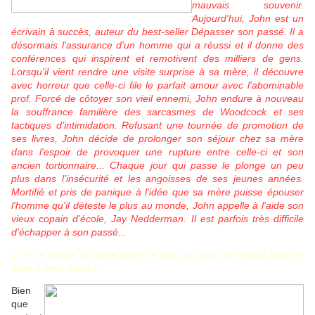
mauvais souvenir.
Aujourd'hui, John est un
écrivain à succès, auteur du best-seller Dépasser son passé. Il a
désormais l'assurance d'un homme qui a réussi et il donne des
conférences qui inspirent et remotivent des milliers de gens.
Lorsqu'il vient rendre une visite surprise à sa mère, il découvre
avec horreur que celle-ci file le parfait amour avec l'abominable
prof. Forcé de côtoyer son vieil ennemi, John endure à nouveau
la souffrance familière des sarcasmes de Woodcock et ses
tactiques d'intimidation. Refusant une tournée de promotion de
ses livres, John décide de prolonger son séjour chez sa mère
dans l'espoir de provoquer une rupture entre celle-ci et son
ancien tortionnaire... Chaque jour qui passe le plonge un peu
plus dans l'insécurité et les angoisses de ses jeunes années.
Mortifié et pris de panique à l'idée que sa mère puisse épouser
l'homme qu'il déteste le plus au monde, John appelle à l'aide son
vieux copain d'école, Jay Nedderman. Il est parfois très difficile
d'échapper à son passé...
« Je te laisse ta mère pour ce soir, un peu de repos fera du
bien à mes reins »
Bien
que