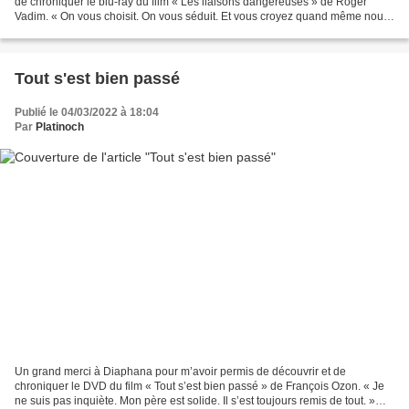
de chroniquer le blu-ray du film « Les liaisons dangereuses » de Roger
Vadim. « On vous choisit. On vous séduit. Et vous croyez quand même nous
avoir conquises ! » Valmont et sa...
Tout s'est bien passé
Publié le 04/03/2022 à 18:04
Par
Platinoch
Un grand merci à Diaphana pour m’avoir permis de découvrir et de
chroniquer le DVD du film « Tout s’est bien passé » de François Ozon. « Je
ne suis pas inquiète. Mon père est solide. Il s’est toujours remis de tout. »