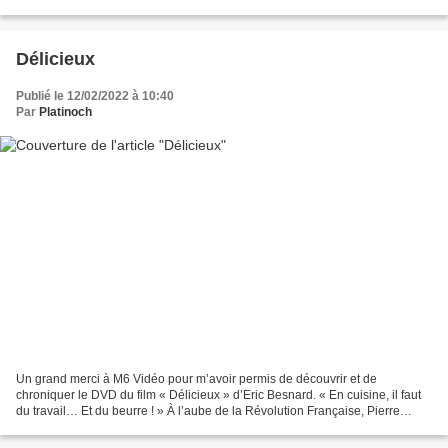
Emmanuèle, romancière épanouie dans...
Délicieux
Publié le 12/02/2022 à 10:40
Par
Platinoch
Un grand merci à M6 Vidéo pour m’avoir permis de découvrir et de
chroniquer le DVD du film « Délicieux » d’Eric Besnard. « En cuisine, il faut
du travail… Et du beurre ! » À l’aube de la Révolution Française, Pierre
Manceron, cuisinier audacieux mais...