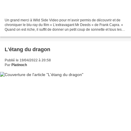
Un grand merci à Wild Side Video pour m’avoir permis de découvrir et de
chroniquer le blu-ray du film « L’extravagant Mr Deeds » de Frank Capra. «
Quand on est riche, il suffit de donner un petit coup de sonnette et tous les
problèmes s’arrangent » Martin...
L'étang du dragon
Publié le 19/04/2022 à 20:58
Par
Platinoch