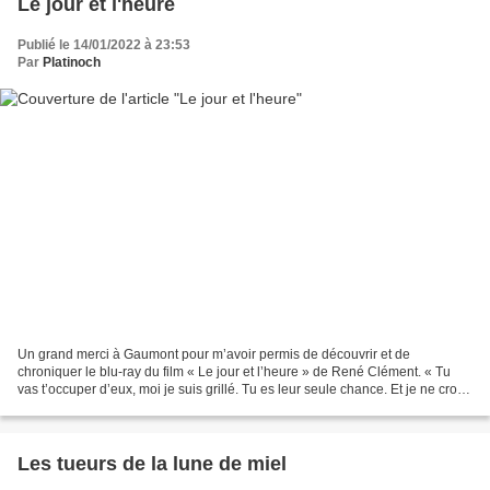
Le jour et l'heure
Publié le 14/01/2022 à 23:53
Par
Platinoch
Un grand merci à Gaumont pour m’avoir permis de découvrir et de
chroniquer le blu-ray du film « Le jour et l’heure » de René Clément. « Tu
vas t’occuper d’eux, moi je suis grillé. Tu es leur seule chance. Et je ne crois
pas que tu sois devenue une salope...
Les tueurs de la lune de miel