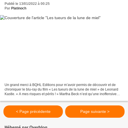
Publié le 13/01/2022 à 00:25
Par
Platinoch
Un grand merci à BQHL Editions pour m’avoir permis de découvrir et de
chroniquer le blu-ray du film « Les tueurs de la lune de miel » de Leonard
Kastle. « A mes risques et périls ! » Martha Beck n’est qu’une inoffensive
infirmière aux formes généreuses....
< Page précédente
Page suivante >
Hébergé par Overblog