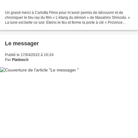
Un grand merci à Carlotta Films pour m’avoir permis de découvrir et de
chroniquer le blu-ray du film « L’étang du démon » de Masahiro Shinoda. «
La lune est belle ce soir. Eteins le feu et ferme la porte à clé » Province
d’Echizen, été 1913. En route...
Le messager
Publié le 17/04/2022 à 10:24
Par
Platinoch