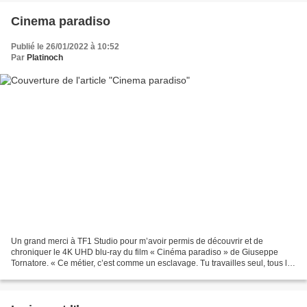
Cinema paradiso
Publié le 26/01/2022 à 10:52
Par
Platinoch
Un grand merci à TF1 Studio pour m’avoir permis de découvrir et de
chroniquer le 4K UHD blu-ray du film « Cinéma paradiso » de Giuseppe
Tornatore. « Ce métier, c’est comme un esclavage. Tu travailles seul, tous les
jours. Et encore, si on n’avait pas...