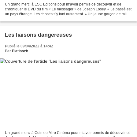
Un grand merci à ESC Editions pour m’avoir permis de découvrir et de
chroniquer le DVD du film « Le messager » de Joseph Losey. « Le passé est
un pays étrange. Les choses s’y font autrement. » Un jeune garçon de milieu
modeste est invité pour l'été par...
Les liaisons dangereuses
Publié le 09/04/2022 à 14:42
Par
Platinoch
Un grand merci à Coin de Mire Cinéma pour m’avoir permis de découvrir et