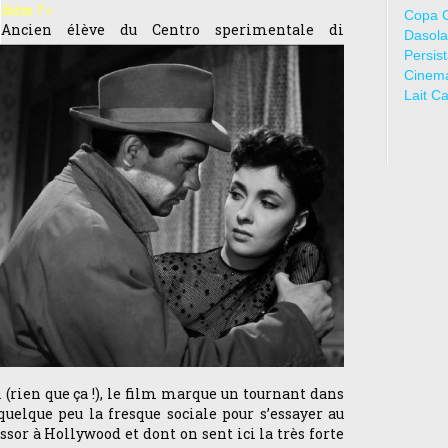
faim ? »
Copa 
Ancien élève du Centro sperimentale di
Dasola
Persis
Cinem
Lait C
 (rien que ça !), le film marque un tournant dans
quelque peu la fresque sociale pour s’essayer au
ssor à Hollywood et dont on sent ici la très forte