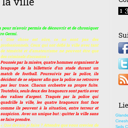
la ville
 pour m'avoir permis de découvrir et de chroniquer
Su
tro Germi.
« Une chose est sûre, ce ne sont pas des
professionnels. Ceux qui ont défié la ville avec tant
de témérité et d’amateurisme ne peuvent être que
des criminels d’occasion »
Poussés par la misère, quatre hommes organisent le
braquage de la billetterie d’un stade durant un
match de football. Poursuivis par la police, ils
décident de se séparer afin que la police ne retrouve
pas leur trace. Chacun orchestre sa propre fuite.
Toutefois, seuls deux des braqueurs sont partis avec
des valises d’argent. Traqués par la police qui
quadrille la ville, les quatre braqueurs font face
Li
comme ils peuvent à la situation, entre terreur et
suspicion. Avec un unique but : quitter la ville sans
Glande
se faire prendre.
Cines
« Que devais-je faire ? Attendre que vous creviez de
Seils C