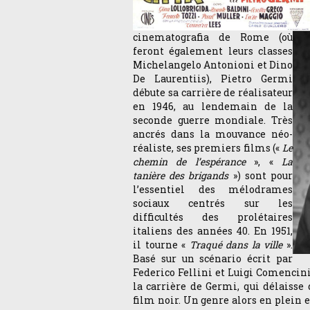
cinematografia de Rome (où
feront également leurs classes
Michelangelo Antonioni et Dino
De Laurentiis), Pietro Germi
débute sa carrière de réalisateur
en 1946, au lendemain de la
seconde guerre mondiale. Très
ancrés dans la mouvance néo-
réaliste, ses premiers films («
Le
chemin de l’espérance
», «
La
tanière des brigands
») sont pour
l’essentiel des mélodrames
sociaux centrés sur les
difficultés des prolétaires
italiens des années 40. En 1951,
il tourne «
Traqué dans la ville
».
Basé sur un scénario écrit par
Federico Fellini et Luigi Comencini
la carrière de Germi, qui délaisse 
film noir. Un genre alors en plein e