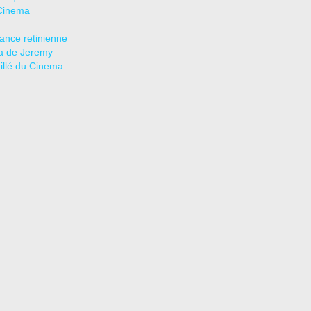
Cinema
tance retinienne
a de Jeremy
aillé du Cinema