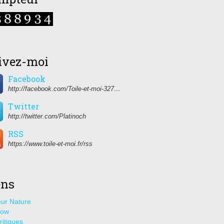
ivez-moi
Facebook
http://facebook.com/Toile-et-moi-327459350627274/
Twitter
http://twitter.com/Platinoch
RSS
https://www.toile-et-moi.fr/rss
ens
ur Nature
how
ritiques