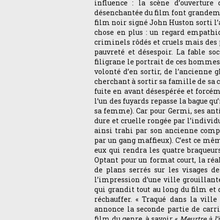
influence : la scène d’ouverture
désenchantée du film font grandem
film noir signé John Huston sorti 
chose en plus : un regard empathi
criminels rôdés et cruels mais des
pauvreté et désespoir. La fable so
filigrane le portrait de ces hommes
volonté d’en sortir, de l’ancienne 
cherchant à sortir sa famille de sa
fuite en avant désespérée et forcé
l’un des fuyards repasse la bague qu’
sa femme). Car pour Germi, ses anti
dure et cruelle rongée par l’individ
ainsi trahi par son ancienne compa
par un gang maffieux). C’est ce mê
eux qui rendra les quatre braqueurs
Optant pour un format court, la ré
de plans serrés sur les visages d
l’impression d’une ville grouillan
qui grandit tout au long du film et
réchauffer. « Traqué dans la vill
annonce la seconde partie de carri
film du genre, à savoir «
Meurtre à l’