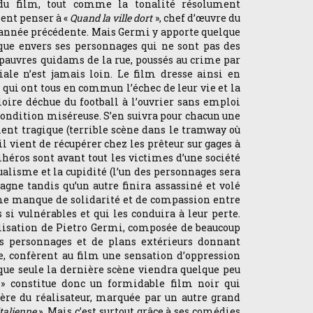
 du film, tout comme la tonalité résolument
ent penser à «
Quand la ville dort
», chef d’œuvre du
l’année précédente. Mais Germi y apporte quelque
que envers ses personnages qui ne sont pas des
 pauvres quidams de la rue, poussés au crime par
ciale n’est jamais loin. Le film dresse ainsi en
 qui ont tous en commun l’échec de leur vie et la
gloire déchue du football à l’ouvrier sans emploi
 condition miséreuse. S’en suivra pour chacun une
ment tragique (terrible scène dans le tramway où
il vient de récupérer chez les prêteur sur gages à
héros sont avant tout les victimes d’une société
ualisme et la cupidité (l’un des personnages sera
gne tandis qu’un autre finira assassiné et volé
me manque de solidarité et de compassion entre
 si vulnérables et qui les conduira à leur perte.
alisation de Pietro Germi, composée de beaucoup
es personnages et de plans extérieurs donnant
te, confèrent au film une sensation d’oppression
 que seule la dernière scène viendra quelque peu
e » constitue donc un formidable film noir qui
ère du réalisateur, marquée par un autre grand
italienne
». Mais c’est surtout grâce à ses comédies